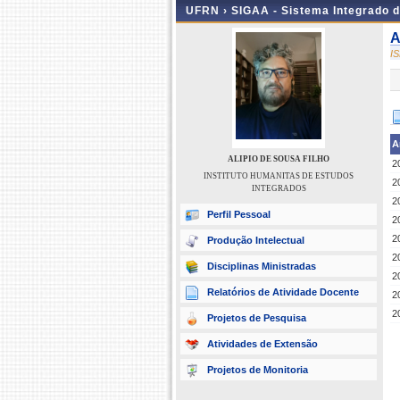
UFRN ›
SIGAA - Sistema Integrado 
A
I
A
ALIPIO DE SOUSA FILHO
2
INSTITUTO HUMANITAS DE ESTUDOS
2
INTEGRADOS
2
Perfil Pessoal
2
2
Produção Intelectual
2
Disciplinas Ministradas
2
Relatórios de Atividade Docente
2
2
Projetos de Pesquisa
Atividades de Extensão
Projetos de Monitoria