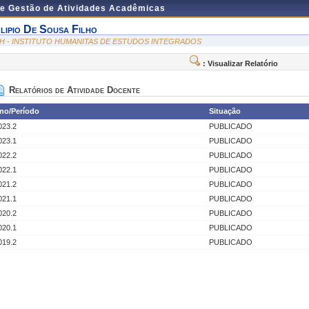
de Gestão de Atividades Acadêmicas
lipio De Sousa Filho
SH - INSTITUTO HUMANITAS DE ESTUDOS INTEGRADOS
: Visualizar Relatório
Relatórios de Atividade Docente
no/Período
Situação
023.2
PUBLICADO
023.1
PUBLICADO
022.2
PUBLICADO
022.1
PUBLICADO
021.2
PUBLICADO
021.1
PUBLICADO
020.2
PUBLICADO
020.1
PUBLICADO
019.2
PUBLICADO