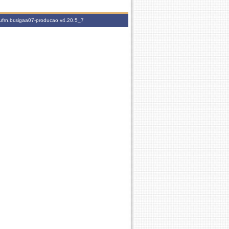
ufrn.br.sigaa07-producao
v4.20.5_7