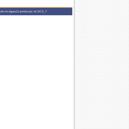
ufrn.br.sigaa11-producao
v4.20.5_7