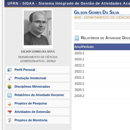
UFRN ›
SIGAA - Sistema Integrado de Gestão de Atividades A
Gilson Gomes Da Silva
ADM - DEPARTAMENTO DE CIÊNCIAS
Relatórios de Atividade Doc
Ano/Período
GILSON GOMES DA SILVA
2023.2
DEPARTAMENTO DE CIÊNCIAS
2023.1
ADMINISTRATIVAS - DEPAD
2022.2
Perfil Pessoal
2022.1
2021.2
Produção Intelectual
2020.2
Disciplinas Ministradas
2020.1
Relatórios de Atividade Docente
2019.2
Projetos de Pesquisa
Atividades de Extensão
Projetos de Monitoria