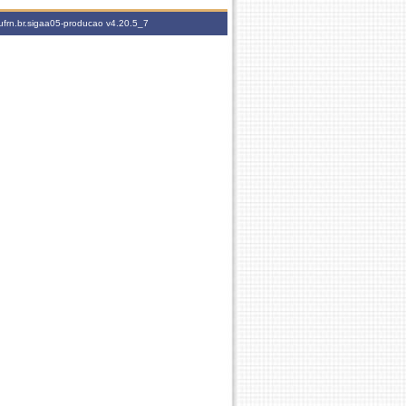
ufrn.br.sigaa05-producao
v4.20.5_7