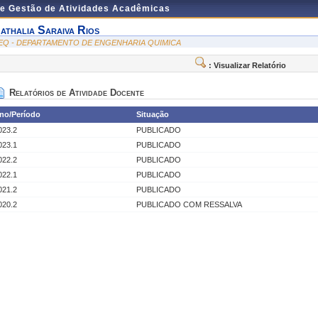
de Gestão de Atividades Acadêmicas
athalia Saraiva Rios
EQ - DEPARTAMENTO DE ENGENHARIA QUIMICA
: Visualizar Relatório
Relatórios de Atividade Docente
no/Período
Situação
023.2
PUBLICADO
023.1
PUBLICADO
022.2
PUBLICADO
022.1
PUBLICADO
021.2
PUBLICADO
020.2
PUBLICADO COM RESSALVA