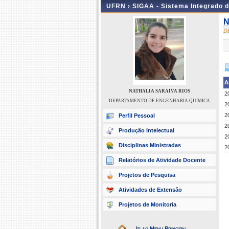
UFRN ›
SIGAA - Sistema Integrado 
N
D
A
NATHALIA SARAIVA RIOS
2
DEPARTAMENTO DE ENGENHARIA QUIMICA
2
2
Perfil Pessoal
2
Produção Intelectual
2
Disciplinas Ministradas
2
Relatórios de Atividade Docente
Projetos de Pesquisa
Atividades de Extensão
Projetos de Monitoria
Ir ao Menu Principal