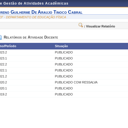
de Gestão de Atividades Acadêmicas
reno Guilherme De Araujo Tinoco Cabral
EF - DEPARTAMENTO DE EDUCAÇÃO FÍSICA
: Visualizar Relatório
Relatórios de Atividade Docente
no/Período
Situação
023.2
PUBLICADO
023.1
PUBLICADO
022.2
PUBLICADO
022.1
PUBLICADO
021.2
PUBLICADO
020.2
PUBLICADO COM RESSALVA
020.1
PUBLICADO
019.2
PUBLICADO