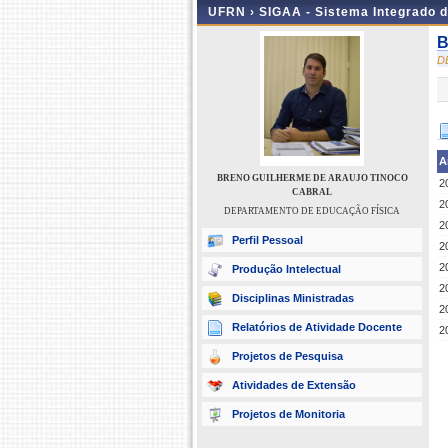
UFRN ›
SIGAA - Sistema Integrado 
B
D
A
BRENO GUILHERME DE ARAUJO TINOCO
2
CABRAL
2
DEPARTAMENTO DE EDUCAÇÃO FÍSICA
2
Perfil Pessoal
2
2
Produção Intelectual
2
Disciplinas Ministradas
2
Relatórios de Atividade Docente
2
Projetos de Pesquisa
Atividades de Extensão
Projetos de Monitoria