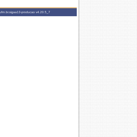
ufrn.br.sigaa13-producao
v4.20.5_7