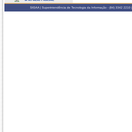
SIGAA | Superintendência de Tecnologia da Informação - (84) 3342 2210 