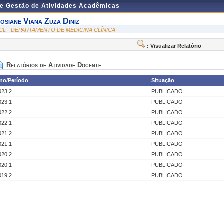
de Gestão de Atividades Acadêmicas
osiane Viana Zuza Diniz
CL - DEPARTAMENTO DE MEDICINA CLÍNICA
: Visualizar Relatório
Relatórios de Atividade Docente
no/Período
Situação
023.2
PUBLICADO
023.1
PUBLICADO
022.2
PUBLICADO
022.1
PUBLICADO
021.2
PUBLICADO
021.1
PUBLICADO
020.2
PUBLICADO
020.1
PUBLICADO
019.2
PUBLICADO