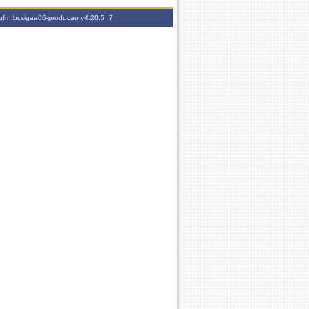
ufrn.br.sigaa06-producao
v4.20.5_7