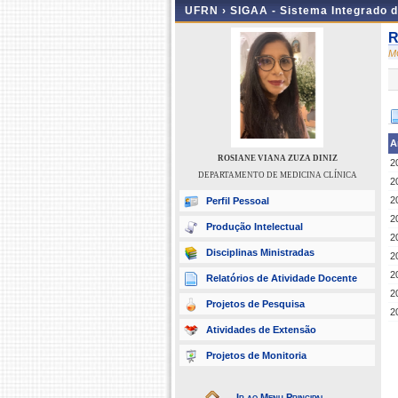
UFRN ›
SIGAA - Sistema Integrado 
R
M
A
ROSIANE VIANA ZUZA DINIZ
2
DEPARTAMENTO DE MEDICINA CLÍNICA
2
2
Perfil Pessoal
2
Produção Intelectual
2
Disciplinas Ministradas
2
2
Relatórios de Atividade Docente
2
Projetos de Pesquisa
2
Atividades de Extensão
Projetos de Monitoria
Ir ao Menu Principal