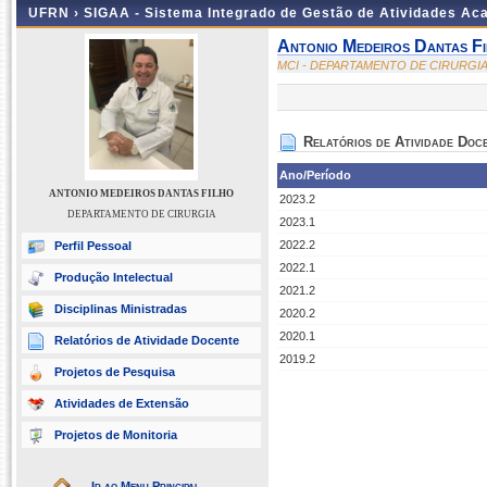
UFRN ›
SIGAA - Sistema Integrado de Gestão de Atividades A
Antonio Medeiros Dantas F
MCI - DEPARTAMENTO DE CIRURGI
Relatórios de Atividade Doc
Ano/Período
ANTONIO MEDEIROS DANTAS FILHO
2023.2
DEPARTAMENTO DE CIRURGIA
2023.1
2022.2
Perfil Pessoal
2022.1
Produção Intelectual
2021.2
Disciplinas Ministradas
2020.2
2020.1
Relatórios de Atividade Docente
2019.2
Projetos de Pesquisa
Atividades de Extensão
Projetos de Monitoria
Ir ao Menu Principal