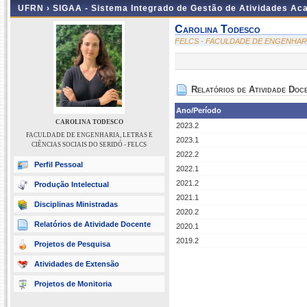
UFRN ›
SIGAA - Sistema Integrado de Gestão de Atividades A
Carolina Todesco
FELCS - FACULDADE DE ENGENHARIA
Relatórios de Atividade Doc
Ano/Período
CAROLINA TODESCO
2023.2
FACULDADE DE ENGENHARIA, LETRAS E
2023.1
CIÊNCIAS SOCIAIS DO SERIDÓ - FELCS
2022.2
Perfil Pessoal
2022.1
2021.2
Produção Intelectual
2021.1
Disciplinas Ministradas
2020.2
Relatórios de Atividade Docente
2020.1
2019.2
Projetos de Pesquisa
Atividades de Extensão
Projetos de Monitoria