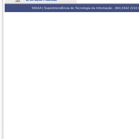
SIGAA | Superintendência de Tecnologia da Informação - (84) 3342 2210 