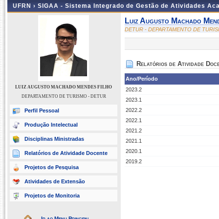
UFRN ›
SIGAA - Sistema Integrado de Gestão de Atividades A
Luiz Augusto Machado Mend
DETUR - DEPARTAMENTO DE TURIS
Relatórios de Atividade Doc
Ano/Período
LUIZ AUGUSTO MACHADO MENDES FILHO
2023.2
DEPARTAMENTO DE TURISMO - DETUR
2023.1
2022.2
Perfil Pessoal
2022.1
Produção Intelectual
2021.2
Disciplinas Ministradas
2021.1
2020.1
Relatórios de Atividade Docente
2019.2
Projetos de Pesquisa
Atividades de Extensão
Projetos de Monitoria
Ir ao Menu Principal