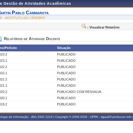
de Gestão de Atividades Acadêmicas
artin Pablo Cammarota
CE - INSTITUTO DO CÉREBRO
: Visualizar Relatório
Relatórios de Atividade Docente
no/Período
Situação
023.2
PUBLICADO
023.1
PUBLICADO
022.2
PUBLICADO
022.1
PUBLICADO
021.2
PUBLICADO
021.1
PUBLICADO
020.2
PUBLICADO COM RESSALVA
020.1
PUBLICADO
019.2
PUBLICADO
logia da Informação - (84) 3342 2210 | Copyright © 2006-2026 - UFRN - sigaa03-producao.info.