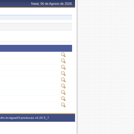
Natal, 06 de Agosto de 2026
ufrn.br.sigaa03-producao
v4.20.5_7