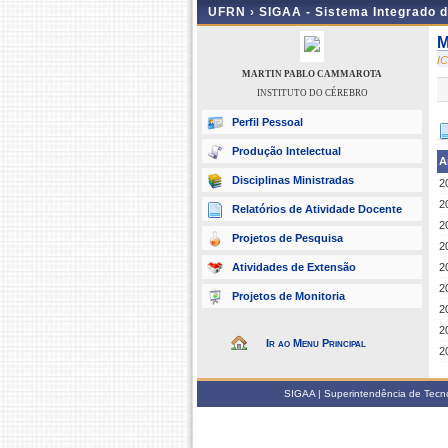
UFRN ›
SIGAA - Sistema Integrado 
M
I
MARTIN PABLO CAMMAROTA
INSTITUTO DO CÉREBRO
Perfil Pessoal
Produção Intelectual
A
Disciplinas Ministradas
2
2
Relatórios de Atividade Docente
2
Projetos de Pesquisa
2
Atividades de Extensão
2
2
Projetos de Monitoria
2
2
Ir ao Menu Principal
2
SIGAA | Superintendência de Tecno