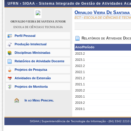
UFRN ›
SIGAA - Sistema Integrado de Gestão de Atividades A
Orivaldo Vieira De Santana
ECT - ESCOLA DE CIÊNCIAS E TEC
ORIVALDO VIEIRA DE SANTANA JUNIOR
ESCOLA DE CIÊNCIAS E TECNOLOGIA
Perfil Pessoal
Relatórios de Atividade Doc
Produção Intelectual
Ano/Período
Disciplinas Ministradas
2023.2
2023.1
Relatórios de Atividade Docente
2022.2
Projetos de Pesquisa
2022.1
Atividades de Extensão
2021.2
2021.1
Projetos de Monitoria
2020.2
2020.1
Ir ao Menu Principal
2019.2
2019.1
SIGAA | Superintendência de Tecnologia da Informação - (84) 3342 2210 