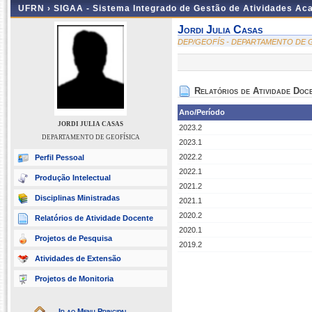
UFRN ›
SIGAA - Sistema Integrado de Gestão de Atividades A
Jordi Julia Casas
DEP/GEOFÍS - DEPARTAMENTO DE 
Relatórios de Atividade Doc
Ano/Período
JORDI JULIA CASAS
2023.2
DEPARTAMENTO DE GEOFÍSICA
2023.1
2022.2
Perfil Pessoal
2022.1
Produção Intelectual
2021.2
Disciplinas Ministradas
2021.1
2020.2
Relatórios de Atividade Docente
2020.1
Projetos de Pesquisa
2019.2
Atividades de Extensão
Projetos de Monitoria
Ir ao Menu Principal