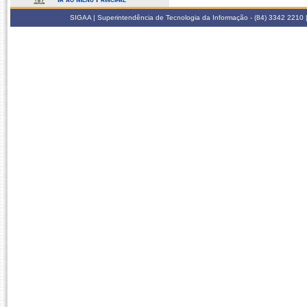
SIGAA | Superintendência de Tecnologia da Informação - (84) 3342 2210 