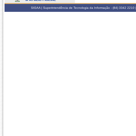
SIGAA | Superintendência de Tecnologia da Informação - (84) 3342 2210 