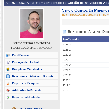
UFRN ›
SIGAA - Sistema Integrado de Gestão de Atividades A
Sergio Queiroz De Medeiro
ECT - ESCOLA DE CIÊNCIAS E TEC
Relatórios de Atividade Doc
Ano/Período
SERGIO QUEIROZ DE MEDEIROS
2023.2
ESCOLA DE CIÊNCIAS E TECNOLOGIA
2023.1
2022.2
Perfil Pessoal
2022.1
Produção Intelectual
2021.2
Disciplinas Ministradas
2021.1
2020.2
Relatórios de Atividade Docente
2020.1
Projetos de Pesquisa
2019.2
Atividades de Extensão
2019.1
Projetos de Monitoria
Ir ao Menu Principal