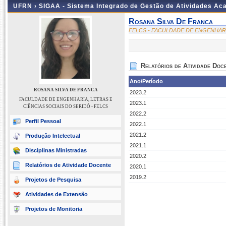
UFRN ›
SIGAA - Sistema Integrado de Gestão de Atividades A
Rosana Silva De Franca
FELCS - FACULDADE DE ENGENHARIA
Relatórios de Atividade Doc
Ano/Período
ROSANA SILVA DE FRANCA
2023.2
FACULDADE DE ENGENHARIA, LETRAS E
2023.1
CIÊNCIAS SOCIAIS DO SERIDÓ - FELCS
2022.2
Perfil Pessoal
2022.1
2021.2
Produção Intelectual
2021.1
Disciplinas Ministradas
2020.2
Relatórios de Atividade Docente
2020.1
2019.2
Projetos de Pesquisa
Atividades de Extensão
Projetos de Monitoria