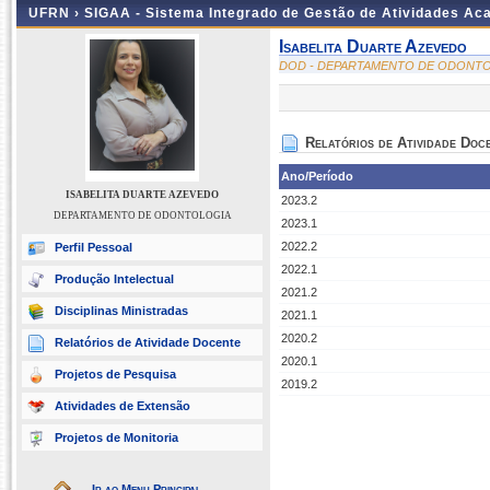
UFRN ›
SIGAA - Sistema Integrado de Gestão de Atividades A
Isabelita Duarte Azevedo
DOD - DEPARTAMENTO DE ODONT
Relatórios de Atividade Doc
Ano/Período
ISABELITA DUARTE AZEVEDO
2023.2
DEPARTAMENTO DE ODONTOLOGIA
2023.1
2022.2
Perfil Pessoal
2022.1
Produção Intelectual
2021.2
Disciplinas Ministradas
2021.1
2020.2
Relatórios de Atividade Docente
2020.1
Projetos de Pesquisa
2019.2
Atividades de Extensão
Projetos de Monitoria
Ir ao Menu Principal