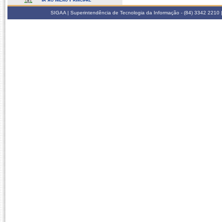
SIGAA | Superintendência de Tecnologia da Informação - (84) 3342 2210 