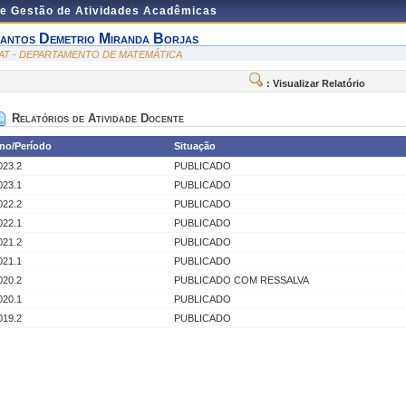
de Gestão de Atividades Acadêmicas
antos Demetrio Miranda Borjas
AT - DEPARTAMENTO DE MATEMÁTICA
: Visualizar Relatório
Relatórios de Atividade Docente
no/Período
Situação
023.2
PUBLICADO
023.1
PUBLICADO
022.2
PUBLICADO
022.1
PUBLICADO
021.2
PUBLICADO
021.1
PUBLICADO
020.2
PUBLICADO COM RESSALVA
020.1
PUBLICADO
019.2
PUBLICADO