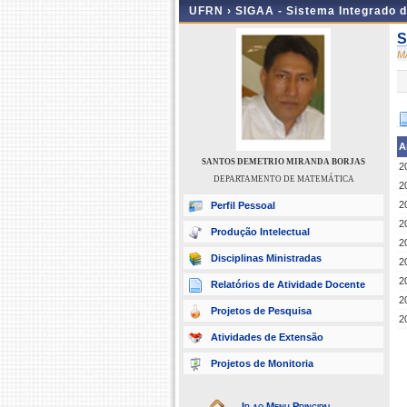
UFRN ›
SIGAA - Sistema Integrado 
S
M
A
SANTOS DEMETRIO MIRANDA BORJAS
2
DEPARTAMENTO DE MATEMÁTICA
2
2
Perfil Pessoal
2
Produção Intelectual
2
Disciplinas Ministradas
2
2
Relatórios de Atividade Docente
2
Projetos de Pesquisa
2
Atividades de Extensão
Projetos de Monitoria
Ir ao Menu Principal