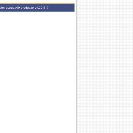
ufrn.br.sigaa09-producao
v4.20.5_7