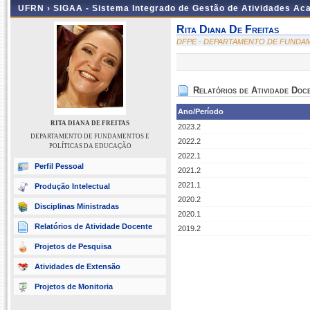
UFRN ›
SIGAA - Sistema Integrado de Gestão de Atividades A
Rita Diana De Freitas
DFPE - DEPARTAMENTO DE FUNDA
Relatórios de Atividade Doc
Ano/Período
RITA DIANA DE FREITAS
2023.2
DEPARTAMENTO DE FUNDAMENTOS E
2022.2
POLÍTICAS DA EDUCAÇÃO
2022.1
Perfil Pessoal
2021.2
2021.1
Produção Intelectual
2020.2
Disciplinas Ministradas
2020.1
Relatórios de Atividade Docente
2019.2
Projetos de Pesquisa
Atividades de Extensão
Projetos de Monitoria