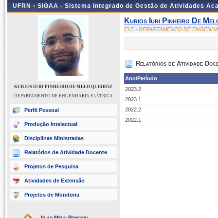
UFRN ›
SIGAA - Sistema Integrado de Gestão de Atividades A
Kurios Iuri Pinheiro De Mel
ELE - DEPARTAMENTO DE ENGENHA
Relatórios de Atividade Doc
Ano/Período
KURIOS IURI PINHEIRO DE MELO QUEIROZ
2023.2
DEPARTAMENTO DE ENGENHARIA ELÉTRICA
2023.1
2022.2
Perfil Pessoal
2022.1
Produção Intelectual
Disciplinas Ministradas
Relatórios de Atividade Docente
Projetos de Pesquisa
Atividades de Extensão
Projetos de Monitoria
Ir ao Menu Principal