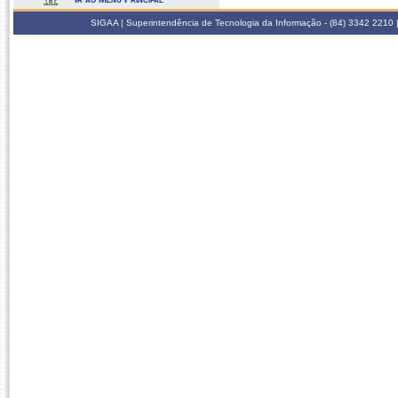
SIGAA | Superintendência de Tecnologia da Informação - (84) 3342 2210 