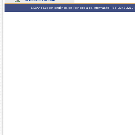
SIGAA | Superintendência de Tecnologia da Informação - (84) 3342 2210 