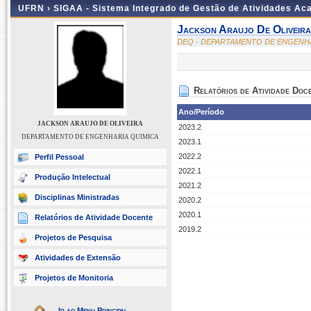
UFRN ›
SIGAA - Sistema Integrado de Gestão de Atividades A
Jackson Araujo De Oliveira
DEQ - DEPARTAMENTO DE ENGENHA
Relatórios de Atividade Doc
Ano/Período
JACKSON ARAUJO DE OLIVEIRA
2023.2
DEPARTAMENTO DE ENGENHARIA QUIMICA
2023.1
2022.2
Perfil Pessoal
2022.1
Produção Intelectual
2021.2
Disciplinas Ministradas
2020.2
2020.1
Relatórios de Atividade Docente
2019.2
Projetos de Pesquisa
Atividades de Extensão
Projetos de Monitoria
Ir ao Menu Principal