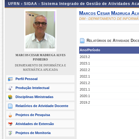
UFRN ›
SIGAA - Sistema Integrado de Gestão de Atividades A
Marcos Cesar Madruga Alve
DIM - DEPARTAMENTO DE INFORMÁ
Relatórios de Atividade Doc
Ano/Período
MARCOS CESAR MADRUGA ALVES
2023.2
PINHEIRO
2023.1
DEPARTAMENTO DE INFORMÁTICA E
2022.2
MATEMÁTICA APLICADA
2022.1
Perfil Pessoal
2021.2
Produção Intelectual
2021.1
2020.1
Disciplinas Ministradas
2019.2
Relatórios de Atividade Docente
Projetos de Pesquisa
Atividades de Extensão
Projetos de Monitoria