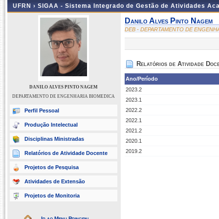
UFRN ›
SIGAA - Sistema Integrado de Gestão de Atividades A
Danilo Alves Pinto Nagem
DEB - DEPARTAMENTO DE ENGENHA
Relatórios de Atividade Doc
Ano/Período
DANILO ALVES PINTO NAGEM
2023.2
DEPARTAMENTO DE ENGENHARIA BIOMEDICA
2023.1
2022.2
Perfil Pessoal
2022.1
Produção Intelectual
2021.2
Disciplinas Ministradas
2020.1
2019.2
Relatórios de Atividade Docente
Projetos de Pesquisa
Atividades de Extensão
Projetos de Monitoria
Ir ao Menu Principal