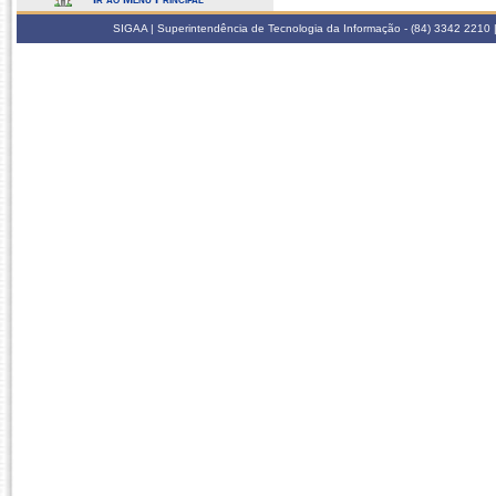
SIGAA | Superintendência de Tecnologia da Informação - (84) 3342 2210 