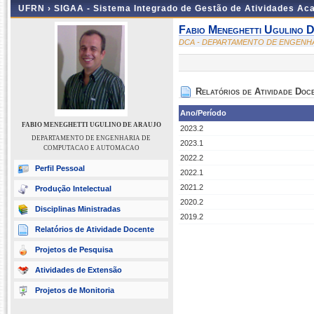
UFRN ›
SIGAA - Sistema Integrado de Gestão de Atividades A
Fabio Meneghetti Ugulino 
DCA - DEPARTAMENTO DE ENGENH
Relatórios de Atividade Doc
Ano/Período
FABIO MENEGHETTI UGULINO DE ARAUJO
2023.2
DEPARTAMENTO DE ENGENHARIA DE
2023.1
COMPUTACAO E AUTOMACAO
2022.2
Perfil Pessoal
2022.1
2021.2
Produção Intelectual
2020.2
Disciplinas Ministradas
2019.2
Relatórios de Atividade Docente
Projetos de Pesquisa
Atividades de Extensão
Projetos de Monitoria