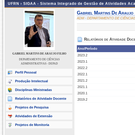
UFRN ›
SIGAA - Sistema Integrado de Gestão de Atividades A
Gabriel Martins De Araujo 
ADM - DEPARTAMENTO DE CIÊNCIAS
Relatórios de Atividade Doc
Ano/Período
GABRIEL MARTINS DE ARAUJO FILHO
2023.2
DEPARTAMENTO DE CIÊNCIAS
2023.1
ADMINISTRATIVAS - DEPAD
2022.2
Perfil Pessoal
2022.1
2021.2
Produção Intelectual
2021.1
Disciplinas Ministradas
2020.1
Relatórios de Atividade Docente
2019.2
Projetos de Pesquisa
Atividades de Extensão
Projetos de Monitoria