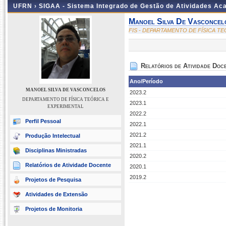
UFRN ›
SIGAA - Sistema Integrado de Gestão de Atividades A
Manoel Silva De Vasconcel
FIS - DEPARTAMENTO DE FÍSICA T
Relatórios de Atividade Doc
Ano/Período
MANOEL SILVA DE VASCONCELOS
2023.2
DEPARTAMENTO DE FÍSICA TEÓRICA E
2023.1
EXPERIMENTAL
2022.2
Perfil Pessoal
2022.1
2021.2
Produção Intelectual
2021.1
Disciplinas Ministradas
2020.2
Relatórios de Atividade Docente
2020.1
2019.2
Projetos de Pesquisa
Atividades de Extensão
Projetos de Monitoria