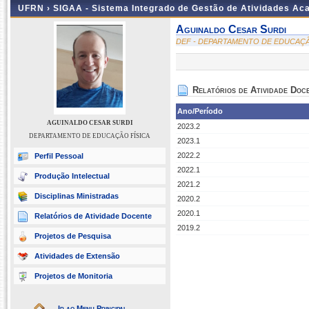
UFRN ›
SIGAA - Sistema Integrado de Gestão de Atividades A
Aguinaldo Cesar Surdi
DEF - DEPARTAMENTO DE EDUCAÇÃ
Relatórios de Atividade Doc
Ano/Período
AGUINALDO CESAR SURDI
2023.2
DEPARTAMENTO DE EDUCAÇÃO FÍSICA
2023.1
2022.2
Perfil Pessoal
2022.1
Produção Intelectual
2021.2
Disciplinas Ministradas
2020.2
2020.1
Relatórios de Atividade Docente
2019.2
Projetos de Pesquisa
Atividades de Extensão
Projetos de Monitoria
Ir ao Menu Principal