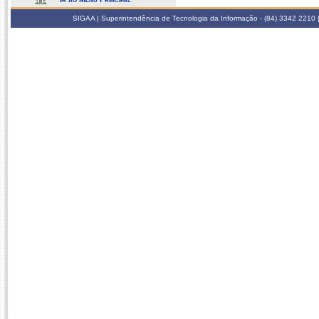
SIGAA | Superintendência de Tecnologia da Informação - (84) 3342 2210 