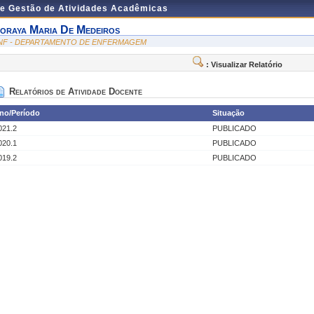
de Gestão de Atividades Acadêmicas
oraya Maria De Medeiros
NF - DEPARTAMENTO DE ENFERMAGEM
: Visualizar Relatório
Relatórios de Atividade Docente
no/Período
Situação
021.2
PUBLICADO
020.1
PUBLICADO
019.2
PUBLICADO