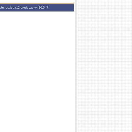
ufrn.br.sigaa12-producao
v4.20.5_7