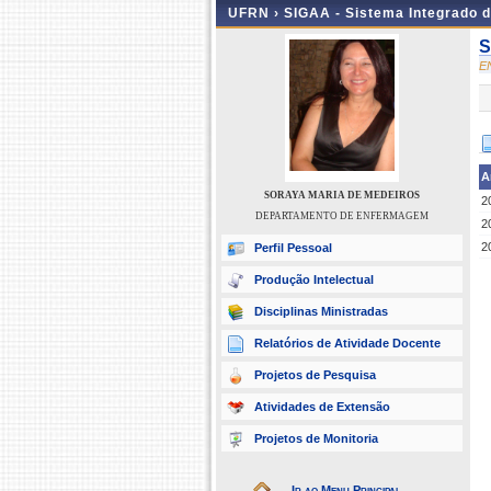
UFRN ›
SIGAA - Sistema Integrado 
S
E
A
SORAYA MARIA DE MEDEIROS
2
DEPARTAMENTO DE ENFERMAGEM
2
2
Perfil Pessoal
Produção Intelectual
Disciplinas Ministradas
Relatórios de Atividade Docente
Projetos de Pesquisa
Atividades de Extensão
Projetos de Monitoria
Ir ao Menu Principal