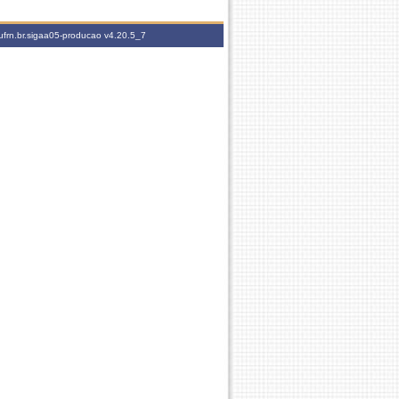
ufrn.br.sigaa05-producao
v4.20.5_7