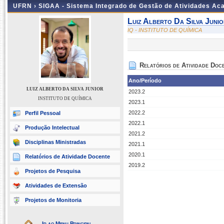
UFRN ›
SIGAA - Sistema Integrado de Gestão de Atividades A
Luiz Alberto Da Silva Junio
IQ - INSTITUTO DE QUÍMICA
Relatórios de Atividade Doc
Ano/Período
LUIZ ALBERTO DA SILVA JUNIOR
2023.2
INSTITUTO DE QUÍMICA
2023.1
2022.2
Perfil Pessoal
2022.1
Produção Intelectual
2021.2
Disciplinas Ministradas
2021.1
2020.1
Relatórios de Atividade Docente
2019.2
Projetos de Pesquisa
Atividades de Extensão
Projetos de Monitoria
Ir ao Menu Principal