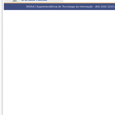
SIGAA | Superintendência de Tecnologia da Informação - (84) 3342 2210 