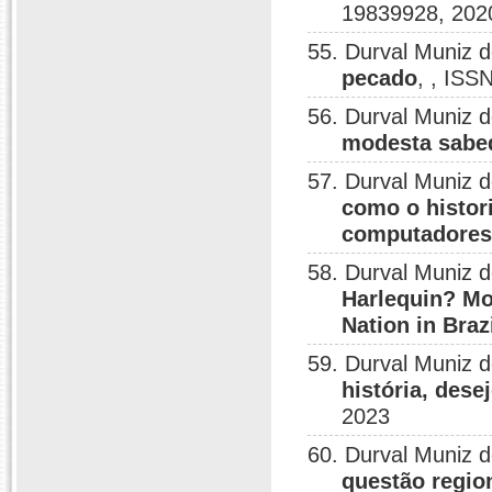
19839928, 202
55. Durval Muniz 
pecado
, , ISS
56. Durval Muniz 
modesta sabe
57. Durval Muniz 
como o histor
computadore
58. Durval Muniz 
Harlequin? Mo
Nation in Braz
59. Durval Muniz 
história, dese
2023
60. Durval Muniz 
questão region