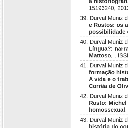
a historiograf
15196240, 201
39. Durval Muniz 
e Rostos: os 
possibilidade 
40. Durval Muniz 
Língua?: narr
Mattoso
, , IS
41. Durval Muniz 
formação hist
A vida e o tra
Corrêa de Oliv
42. Durval Muniz 
Rosto: Michel
homossexual
,
43. Durval Muniz 
história do c