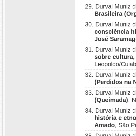
29. Durval Muniz 
Brasileira (O
30. Durval Muniz 
consciência h
José Saramag
31. Durval Muniz 
sobre cultura
Leopoldo/Cuiab
32. Durval Muniz 
(Perdidos na N
33. Durval Muniz 
(Queimada)
, 
34. Durval Muniz 
história e etn
Amado
, São P
35. Durval Muniz 