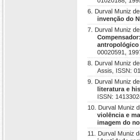
01020188, 199
6. Durval Muniz d
invenção do N
7. Durval Muniz d
Compensador:a
antropológico 
00020591, 199
8. Durval Muniz d
Assis, ISSN: 0
9. Durval Muniz d
literatura e h
ISSN: 1413302
10. Durval Muniz 
violência e m
imagem do no
11. Durval Muniz 