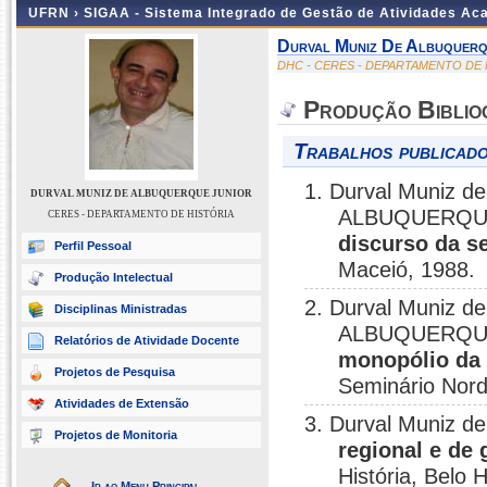
UFRN ›
SIGAA - Sistema Integrado de Gestão de Atividades A
Durval Muniz De Albuquerq
DHC - CERES - DEPARTAMENTO DE 
Produção Biblio
Trabalhos publicado
1. Durval Muniz 
DURVAL MUNIZ DE ALBUQUERQUE JUNIOR
ALBUQUERQU
CERES - DEPARTAMENTO DE HISTÓRIA
discurso da s
Perfil Pessoal
Maceió, 1988.
Produção Intelectual
2. Durval Muniz 
Disciplinas Ministradas
ALBUQUERQU
Relatórios de Atividade Docente
monopólio da 
Projetos de Pesquisa
Seminário Nord
Atividades de Extensão
3. Durval Muniz d
Projetos de Monitoria
regional e de
História, Belo 
Ir ao Menu Principal