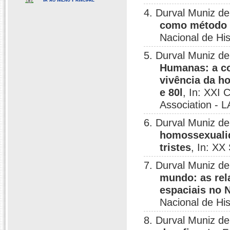
4. Durval Muniz d
como método d
Nacional de His
5. Durval Muniz d
Humanas: a con
vivência da h
e 80l
, In: XXI 
Association - 
6. Durval Muniz d
homossexualid
tristes
, In: XX
7. Durval Muniz d
mundo: as rel
espaciais no 
Nacional de His
8. Durval Muniz d