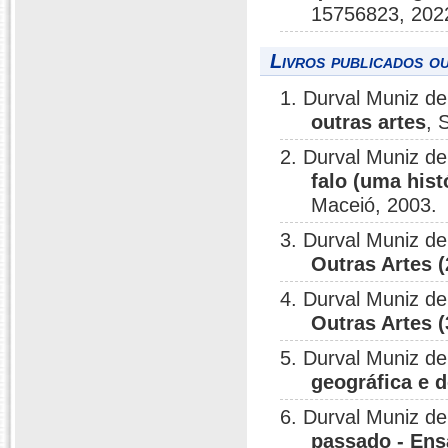
15756823, 202
Livros publicados o
1. Durval Muniz d
outras artes
, 
2. Durval Muniz d
falo (uma his
Maceió, 2003.
3. Durval Muniz d
Outras Artes (
4. Durval Muniz d
Outras Artes (
5. Durval Muniz d
geográfica e d
6. Durval Muniz d
passado - Ensa