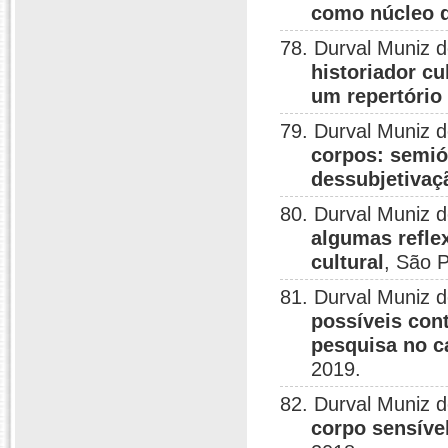
como núcleo d
78. Durval Muniz 
historiador cu
um repertório 
79. Durval Muniz 
corpos: semió
dessubjetivaç
80. Durval Muniz 
algumas refle
cultural
, São 
81. Durval Muniz 
possíveis con
pesquisa no c
2019.
82. Durval Muniz 
corpo sensíve