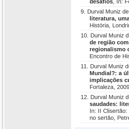
desafios
, In: 
9. Durval Muniz d
literatura, u
História, Londr
10. Durval Muniz 
de região como
regionalismo 
Encontro de Hi
11. Durval Muniz 
Mundial?: a ú
implicações c
Fortaleza, 2009
12. Durval Muniz 
saudades: lit
In: II Clisertão
no sertão, Petr