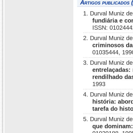
Artigos publicados 
1. Durval Muniz d
fundiária e co
ISSN: 0102444
2. Durval Muniz d
criminosos da 
01035444, 199
3. Durval Muniz d
entrelaçadas:
rendilhado das
1993
4. Durval Muniz d
história: abo
tarefa do hist
5. Durval Muniz d
que dominam: 