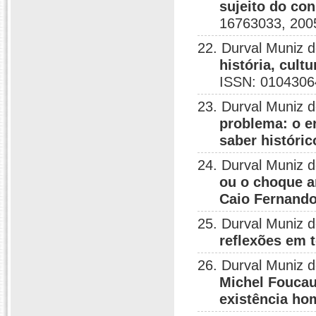
sujeito do co
16763033, 200
22. Durval Muniz 
história, cult
ISSN: 0104306
23. Durval Muniz 
problema: o er
saber históric
24. Durval Muniz 
ou o choque an
Caio Fernand
25. Durval Muniz 
reflexões em 
26. Durval Muniz 
Michel Foucaul
existência ho