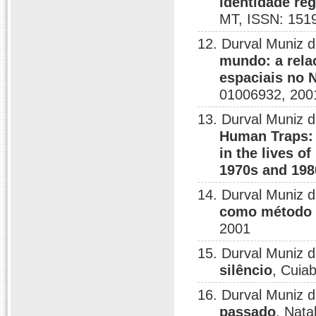
identidade re
MT, ISSN: 151
12. Durval Muniz 
mundo: a rela
espaciais no 
01006932, 200
13. Durval Muniz d
Human Traps: t
in the lives o
1970s and 198
14. Durval Muniz 
como método d
2001
15. Durval Muniz 
silêncio
, Cuia
16. Durval Muniz 
passado
, Nat