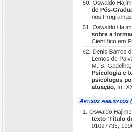
60. Oswaldo Haji
de Pós-Gradua
nos Programas 
61. Oswaldo Haji
sobre a forma
Científico em P
62. Denis Barros d
Lemos de Paiva;
M. S. Gadelha
Psicologia e t
psicólogos po
atuação
, In: 
Artigos publicados 
1. Oswaldo Hajim
texto 'Titulo 
01027735, 199