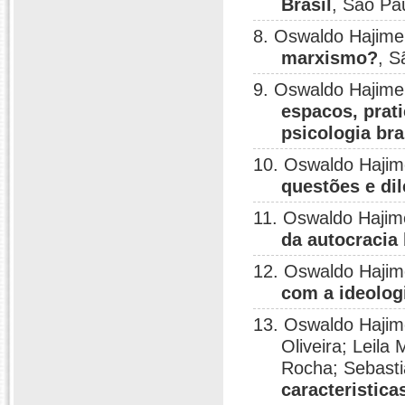
Brasil
, São Pa
8. Oswaldo Hajim
marxismo?
, S
9. Oswaldo Hajim
espacos, prat
psicologia bra
10. Oswaldo Haji
questões e di
11. Oswaldo Haji
da autocracia
12. Oswaldo Haji
com a ideolog
13. Oswaldo Hajim
Oliveira; Leila
Rocha; Sebasti
caracteristica