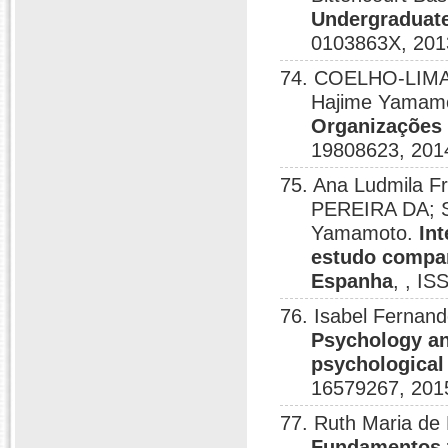
Undergraduate
0103863X, 201
74. COELHO-LIMA
Hajime Yamam
Organizações 
19808623, 201
75. Ana Ludmila 
PEREIRA DA; 
Yamamoto.
In
estudo compar
Espanha
, , I
76. Isabel Fernan
Psychology and
psychological 
16579267, 201
77. Ruth Maria de
Fundamentos t