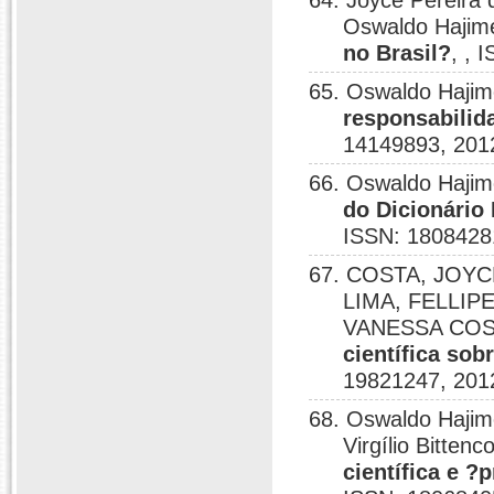
64. Joyce Pereira
Oswaldo Haji
no Brasil?
, , 
65. Oswaldo Haji
responsabilida
14149893, 201
66. Oswaldo Hajim
do Dicionário 
ISSN: 1808428
67. COSTA, JOYC
LIMA, FELLIP
VANESSA COST
científica sob
19821247, 201
68. Oswaldo Haji
Virgílio Bitten
científica e ?