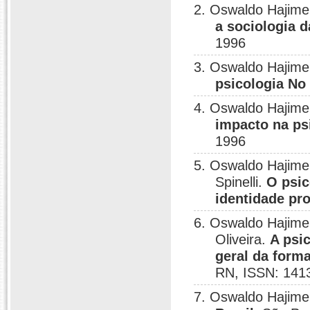
2. Oswaldo Hajim
a sociologia 
1996
3. Oswaldo Hajim
psicologia No 
4. Oswaldo Hajim
impacto na psi
1996
5. Oswaldo Hajime
Spinelli.
O psic
identidade pro
6. Oswaldo Hajime
Oliveira.
A psi
geral da form
RN, ISSN: 141
7. Oswaldo Hajim