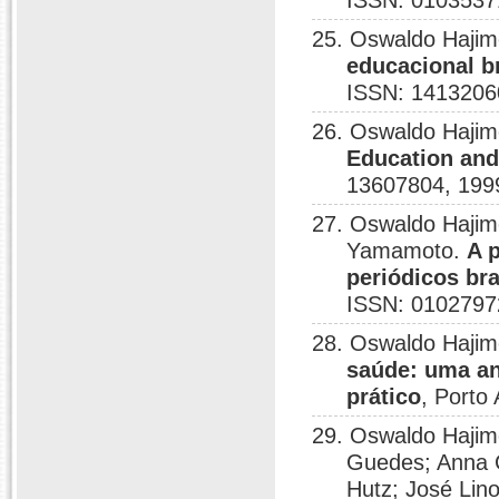
ISSN: 0103537
25. Oswaldo Haji
educacional br
ISSN: 1413206
26. Oswaldo Hajim
Education and
13607804, 199
27. Oswaldo Hajim
Yamamoto.
A 
periódicos bra
ISSN: 0102797
28. Oswaldo Hajim
saúde: uma an
prático
, Porto
29. Oswaldo Hajim
Guedes; Anna C
Hutz; José Lin