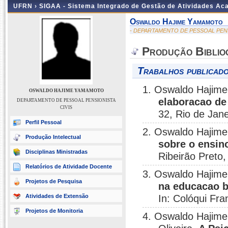
UFRN ›
SIGAA - Sistema Integrado de Gestão de Atividades A
Oswaldo Hajime Yamamoto
- DEPARTAMENTO DE PESSOAL PENS
Produção Biblio
Trabalhos publicado
1. Oswaldo Hajim
OSWALDO HAJIME YAMAMOTO
elaboracao de 
DEPARTAMENTO DE PESSOAL PENSIONISTA
CIVIS
32, Rio de Jane
Perfil Pessoal
2. Oswaldo Hajim
Produção Intelectual
sobre o ensin
Disciplinas Ministradas
Ribeirão Preto,
Relatórios de Atividade Docente
3. Oswaldo Hajime
Projetos de Pesquisa
na educacao br
Atividades de Extensão
In: Colóqui Fra
Projetos de Monitoria
4. Oswaldo Hajime