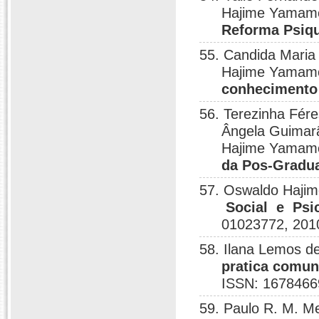
Hajime Yamam
Reforma Psiqu
55. Candida Maria
Hajime Yamam
conhecimento
56. Terezinha Féres
Ângela Guimarã
Hajime Yamam
da Pos-Gradua
57. Oswaldo Hajim
Social e Psi
01023772, 201
58. Ilana Lemos 
pratica comuni
ISSN: 1678466
59. Paulo R. M. 