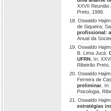
uma análise d
XXVII Reunião A
Preto, 1998.
18. Oswaldo Hajim
de Siqueira; S
profissional:
Anual da Socied
19. Oswaldo Hajim
B. Lima Jucá.
UFRN
, In: XXV
Ribeirão Preto,
20. Oswaldo Hajim
Ferreira de Ca
preliminar
, In
Psicologia, Rib
21. Oswaldo Haji
estratégias in