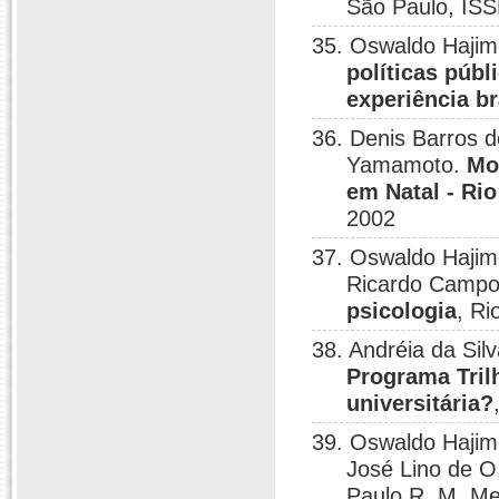
São Paulo, IS
35. Oswaldo Hajim
políticas púb
experiência br
36. Denis Barros 
Yamamoto.
Mo
em Natal - Ri
2002
37. Oswaldo Hajim
Ricardo Camp
psicologia
, Ri
38. Andréia da Si
Programa Tril
universitária?
39. Oswaldo Hajim
José Lino de O
Paulo R. M. M