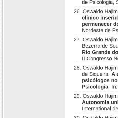
de Psicologia, 
26. Oswaldo Hajim
clínico inser
permenecer d
Nordeste de Psi
27. Oswaldo Hajim
Bezerra de So
Rio Grande do
II Congresso N
28. Oswaldo Hajim
de Siqueira.
A 
psicólogos no
Psicologia
, I
29. Oswaldo Hajim
Autonomia uni
International d
30. Oswaldo Haji