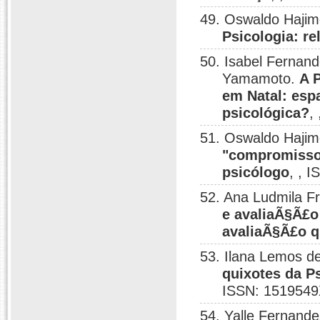
49. Oswaldo Haji
Psicologia: re
50. Isabel Fernand
Yamamoto.
A 
em Natal: esp
psicológica?
,
51. Oswaldo Haji
"compromisso 
psicólogo
, , 
52. Ana Ludmila F
e avaliaÃ§Ã£o 
avaliaÃ§Ã£o q
53. Ilana Lemos 
quixotes da Ps
ISSN: 1519549
54. Yalle Fernande