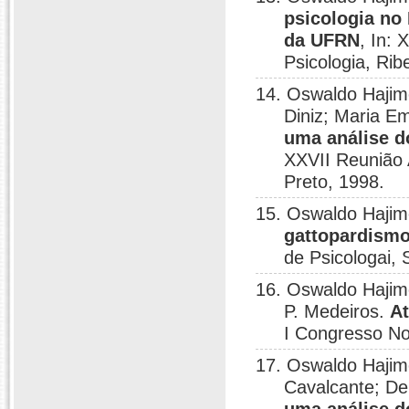
psicologia no
da UFRN
, In:
Psicologia, Rib
14. Oswaldo Hajim
Diniz; Maria E
uma análise d
XXVII Reunião A
Preto, 1998.
15. Oswaldo Haji
gattopardismo
de Psicologai, 
16. Oswaldo Hajim
P. Medeiros.
At
I Congresso No
17. Oswaldo Hajim
Cavalcante; De