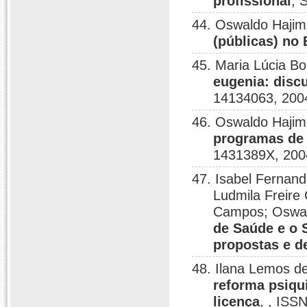
profissional
, 
44. Oswaldo Haji
(públicas) no 
45. Maria Lúcia B
eugenia: disc
14134063, 200
46. Oswaldo Haji
programas de 
1431389X, 200
47. Isabel Fernand
Ludmila Freire
Campos; Oswa
de Saúde e o 
propostas e d
48. Ilana Lemos 
reforma psiqu
licença
, , ISS