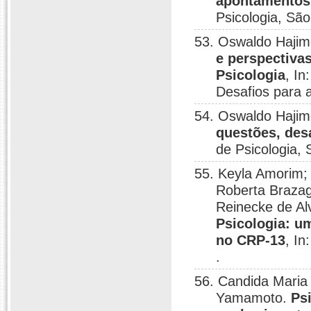
apontamentos 
Psicologia, São
53. Oswaldo Haji
e perspectiva
Psicologia
, In
Desafios para 
54. Oswaldo Haji
questões, des
de Psicologia,
55. Keyla Amorim;
Roberta Brazagh
Reinecke de A
Psicologia: u
no CRP-13
, In
.
56. Candida Maria
Yamamoto.
Ps