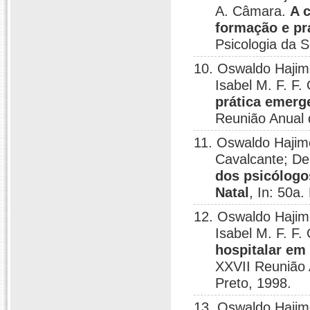
A. Câmara.
A 
formação e prá
Psicologia da S
10. Oswaldo Hajime
Isabel M. F. F.
prática emerg
Reunião Anual 
11. Oswaldo Hajim
Cavalcante; De
dos psicólogo
Natal
, In: 50a
12. Oswaldo Hajime
Isabel M. F. F.
hospitalar em 
XXVII Reunião 
Preto, 1998.
13. Oswaldo Haji