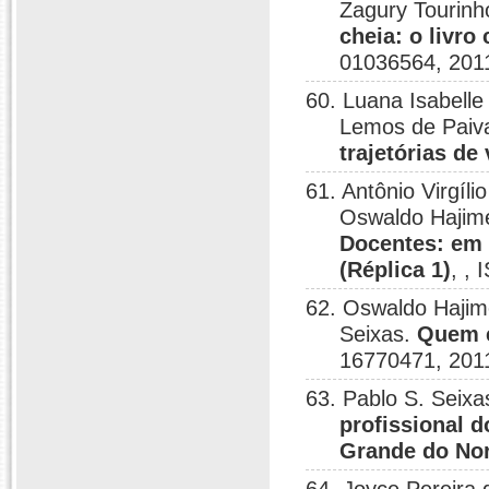
Zagury Tourinho
cheia: o livr
01036564, 201
60. Luana Isabelle
Lemos de Paiv
trajetórias de 
61. Antônio Virgíl
Oswaldo Hajim
Docentes: em
(Réplica 1)
, ,
62. Oswaldo Hajim
Seixas.
Quem é
16770471, 201
63. Pablo S. Seix
profissional d
Grande do No