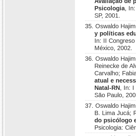
Avaliação de p
Psicologia
, In
SP, 2001.
35. Oswaldo Haji
y políticas ed
In: II Congreso
México, 2002.
36. Oswaldo Hajim
Reinecke de Al
Carvalho; Fabia
atual e necess
Natal-RN
, In: 
São Paulo, 200
37. Oswaldo Hajim
B. Lima Jucá;
do psicólogo 
Psicologia: Ciê