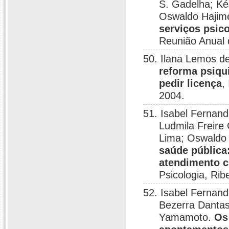
S. Gadelha; Kés
Oswaldo Haji
serviços psic
Reunião Anual d
50. Ilana Lemos 
reforma psiqu
pedir licença
,
2004.
51. Isabel Fernand
Ludmila Freire 
Lima; Oswaldo
saúde pública
atendimento cl
Psicologia, Rib
52. Isabel Fernand
Bezerra Danta
Yamamoto.
Os