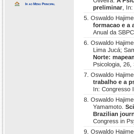
Oliveira.
A Psi
Ir ao Menu Principal
preliminar
, In
5. Oswaldo Hajim
formacao e a 
Anual da SBPC,
6. Oswaldo Hajime
Lima Jucá; Sam
Norte: mapea
Psicologia, 26,
7. Oswaldo Hajim
trabalho e a p
In: Congresso 
8. Oswaldo Hajime
Yamamoto.
Sc
Brazilian jour
Congress in Ps
9. Oswaldo Hajime