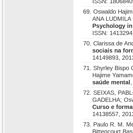
ISSN: 1806840
69. Oswaldo Haj
ANA LUDMILA 
Psychology in
ISSN: 1413294
70. Clarissa de A
sociais na fo
14149893, 201
71. Shyrley Bispo 
Hajime Yamam
saúde mental
72. SEIXAS, PAB
GADELHA; Osw
Curso e forma
14138557, 201
73. Paulo R. M. M
Bittencourt B