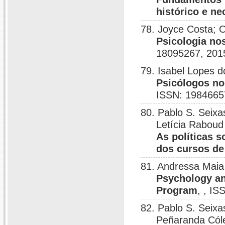
histórico e ne
78. Joyce Costa;
Psicologia nos
18095267, 201
79. Isabel Lopes 
Psicólogos no
ISSN: 1984665
80. Pablo S. Seixa
Letícia Rabou
As políticas 
dos cursos de
81. Andressa Maia
Psychology and
Program
, , I
82. Pablo S. Seix
Peñaranda Cóle