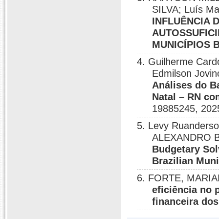
SILVA; Luís M
INFLUÊNCIA 
AUTOSSUFICI
MUNICÍPIOS 
4. Guilherme Car
Edmilson Jovin
Análises do B
Natal – RN co
19885245, 202
5. Levy Ruanderson
ALEXANDRO BAR
Budgetary Solv
Brazilian Muni
6. FORTE, MARIAN
eficiência no
financeira dos