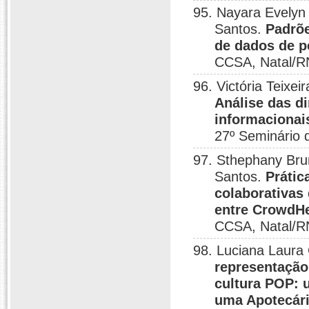
95. Nayara Evelyn
Santos.
Padrõe
de dados de p
CCSA, Natal/R
96. Victória Teixe
Análise das d
informacionai
27º Seminário 
97. Sthephany Br
Santos.
Prátic
colaborativas
entre CrowdHe
CCSA, Natal/R
98. Luciana Laur
representação
cultura POP: 
uma Apotecár