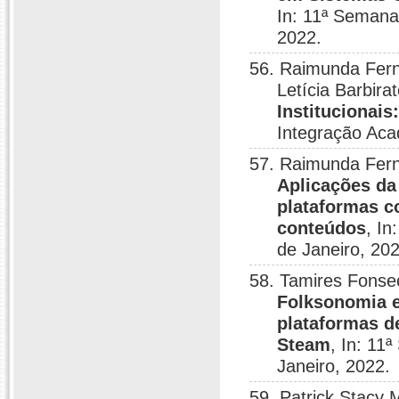
In: 11ª Semana
2022.
56. Raimunda Fern
Letícia Barbira
Institucionais
Integração Aca
57. Raimunda Fern
Aplicações da
plataformas c
conteúdos
, I
de Janeiro, 20
58. Tamires Fonse
Folksonomia e
plataformas d
Steam
, In: 11
Janeiro, 2022.
59. Patrick Stacy