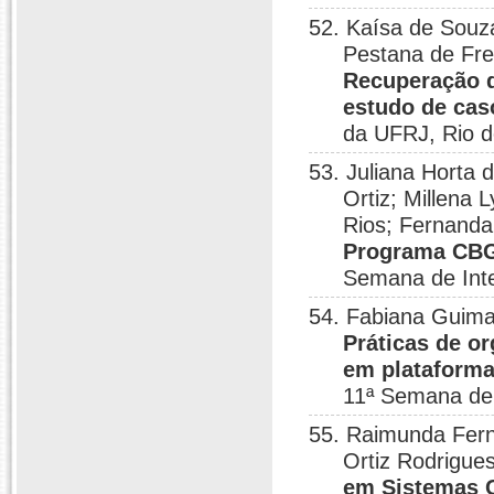
52. Kaísa de Souz
Pestana de Fre
Recuperação d
estudo de caso
da UFRJ, Rio d
53. Juliana Horta 
Ortiz; Millena 
Rios; Fernanda
Programa CBG
Semana de Inte
54. Fabiana Guima
Práticas de o
em plataforma
11ª Semana de 
55. Raimunda Fern
Ortiz Rodrigue
em Sistemas C