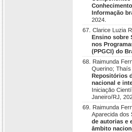
Conhecimento
Informação bra
2024.
67. Clarice Luzia
Ensino sobre
nos Programa
(PPGCI) do Br
68. Raimunda Fern
Querino; Thaís
Repositórios 
nacional e int
Iniciação Cient
Janeiro/RJ, 20
69. Raimunda Fern
Aparecida dos 
de autorias e
âmbito naciona