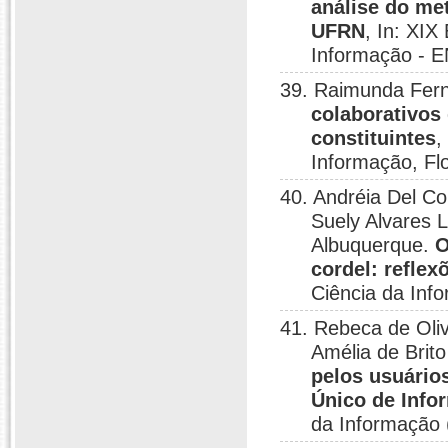
análise do me
UFRN
, In: XI
Informação - E
39. Raimunda Fern
colaborativos
constituintes
,
Informação, Flo
40. Andréia Del C
Suely Alvares L
Albuquerque.
O
cordel: reflexõ
Ciência da Inf
41. Rebeca de Oli
Amélia de Brit
pelos usuário
Único de Info
da Informação 