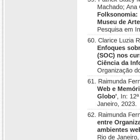
Machado; Ana C
Folksonomia: 
Museu de Arte
Pesquisa em In
60. Clarice Luzia
Enfoques sob
(SOC) nos cu
Ciência da In
Organização do
61. Raimunda Fern
Web e Memória
Globo'
, In: 1
Janeiro, 2023.
62. Raimunda Fern
entre Organiz
ambientes we
Rio de Janeiro,