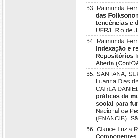
63. Raimunda Fern
das Folksonom
tendências e 
UFRJ, Rio de J
64. Raimunda Fern
Indexação e r
Repositórios I
Aberta (ConfOA
65. SANTANA, SER
Luanna Dias d
CARLA DANIEL
práticas da m
social para 
Nacional de Pe
(ENANCIB), Sã
66. Clarice Luzia
Componentes c