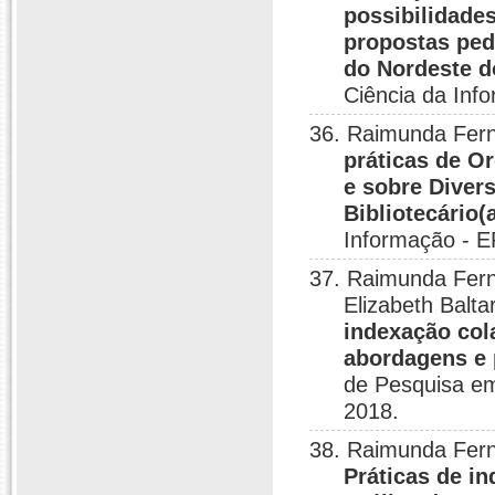
possibilidade
propostas ped
do Nordeste d
Ciência da Inf
36. Raimunda Fern
práticas de O
e sobre Diver
Bibliotecário(
Informação - E
37. Raimunda Fern
Elizabeth Balt
indexação col
abordagens e 
de Pesquisa em
2018.
38. Raimunda Fern
Práticas de i