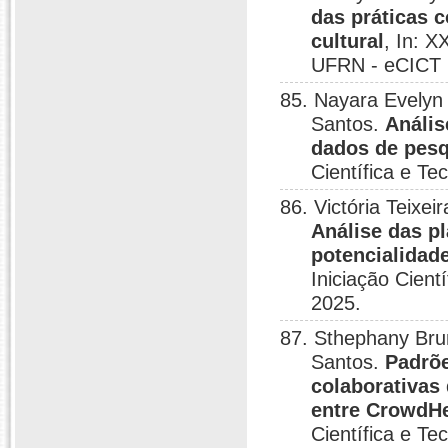
das práticas c
cultural
, In: X
UFRN - eCICT 2
85. Nayara Evelyn
Santos.
Anális
dados de pesq
Científica e T
86. Victória Teixe
Análise das pl
potencialidad
Iniciação Cien
2025.
87. Sthephany Br
Santos.
Padrõe
colaborativas
entre CrowdHe
Científica e T