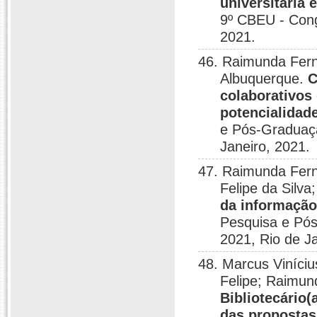
universitária 
9º CBEU - Congr
2021.
46. Raimunda Fern
Albuquerque.
C
colaborativos
potencialidad
e Pós-Graduaç
Janeiro, 2021.
47. Raimunda Fern
Felipe da Silva
da informação
Pesquisa e Pó
2021, Rio de J
48. Marcus Viníci
Felipe; Raimu
Bibliotecário(
das propostas