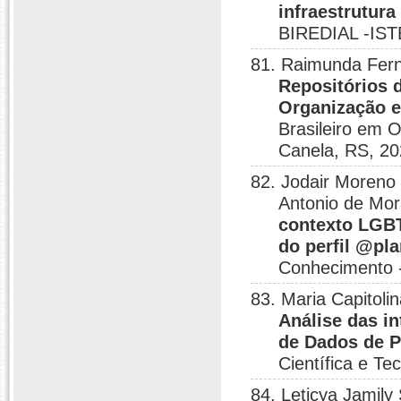
infraestrutura
BIREDIAL -ISTE
81. Raimunda Fern
Repositórios d
Organização e
Brasileiro em 
Canela, RS, 20
82. Jodair Moreno
Antonio de Mor
contexto LGBT
do perfil @pl
Conhecimento -
83. Maria Capitoli
Análise das i
de Dados de P
Científica e T
84. Leticya Jamil