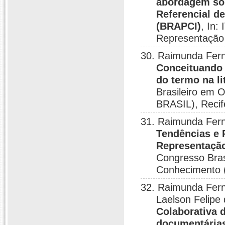
abordagem sob
Referencial d
(BRAPCI)
, In:
Representação
30. Raimunda Fern
Conceituando 
do termo na li
Brasileiro em 
BRASIL), Recif
31. Raimunda Fern
Tendências e 
Representação
Congresso Bras
Conhecimento (
32. Raimunda Fern
Laelson Felipe
Colaborativa 
documentárias