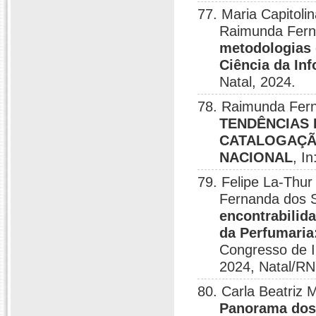
77. Maria Capitolin
Raimunda Fern
metodologias 
Ciência da In
Natal, 2024.
78. Raimunda Fer
TENDÊNCIAS 
CATALOGAÇÃO
NACIONAL
, I
79. Felipe La-Thu
Fernanda dos 
encontrabilid
da Perfumaria:
Congresso de I
2024, Natal/RN
80. Carla Beatriz
Panorama dos 