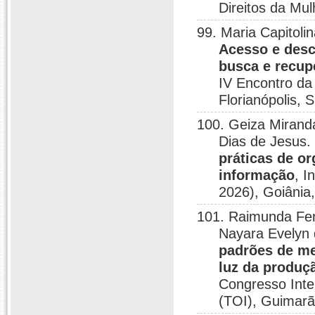
Direitos da Mul
99. Maria Capitoli
Acesso e desc
busca e recup
IV Encontro da
Florianópolis, 
100. Geiza Mirand
Dias de Jesus
práticas de o
informação
, I
2026), Goiânia
101. Raimunda Fern
Nayara Evelyn 
padrões de me
luz da produçã
Congresso Inte
(TOI), Guimarã