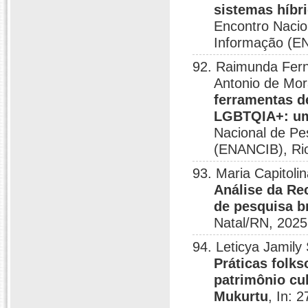
sistemas híbr
Encontro Nacio
Informação (EN
92. Raimunda Fern
Antonio de Mor
ferramentas d
LGBTQIA+: uma
Nacional de Pe
(ENANCIB), Rio
93. Maria Capitoli
Análise da Re
de pesquisa br
Natal/RN, 2025
94. Leticya Jamily
Práticas folk
patrimônio cu
Mukurtu
, In: 