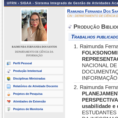
UFRN ›
SIGAA - Sistema Integrado de Gestão de Atividades A
Raimunda Fernanda Dos Sa
CIN - DEPARTAMENTO DE CIÊNCIA
Produção Biblio
Trabalhos publicado
1. Raimunda Fern
RAIMUNDA FERNANDA DOS SANTOS
FOLKSONOMI
DEPARTAMENTO DE CIÊNCIA DA
INFORMAÇÃO
REPRESENTA
Perfil Pessoal
NACIONAL DE
DOCUMENTAÇÃ
Produção Intelectual
INFORMAÇÃO, 
Disciplinas Ministradas
2. Raimunda Fern
Relatórios de Atividade Docente
PLANEJAMENT
Projetos de Pesquisa
PERSPECTIVA 
Atividades de Extensão
usabilidade e
Projetos de Monitoria
ESTUDANTES 