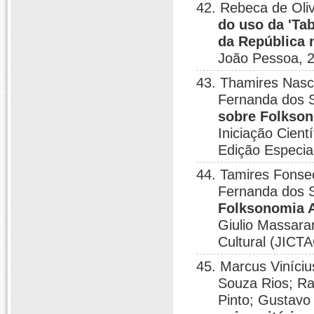
42. Rebeca de Oli
do uso da 'Ta
da República 
João Pessoa, 
43. Thamires Nasci
Fernanda dos 
sobre Folkson
Iniciação Cient
Edição Especial
44. Tamires Fonse
Fernanda dos 
Folksonomia A
Giulio Massaran
Cultural (JICTA
45. Marcus Viníci
Souza Rios; Ra
Pinto; Gustavo