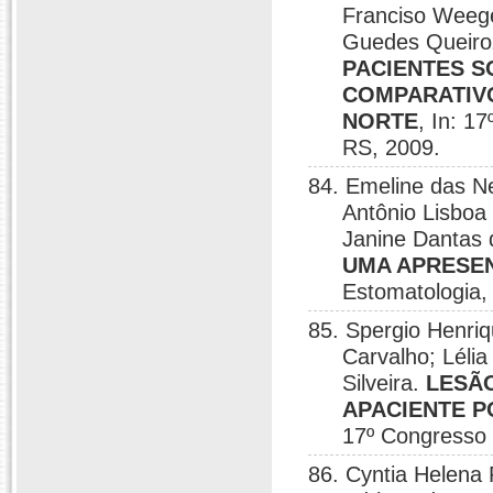
Franciso Weege
Guedes Queir
PACIENTES S
COMPARATIV
NORTE
, In: 1
RS, 2009.
84. Emeline das N
Antônio Lisboa
Janine Dantas 
UMA APRESE
Estomatologia,
85. Spergio Henri
Carvalho; Léli
Silveira.
LESÃ
APACIENTE P
17º Congresso 
86. Cyntia Helena 