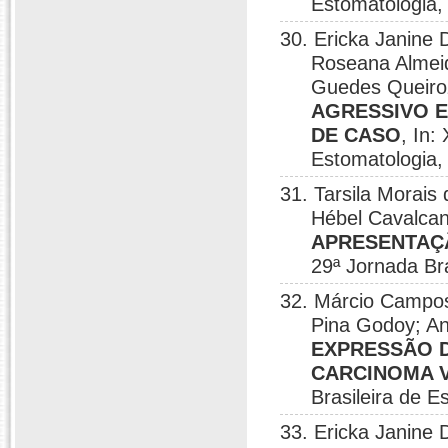
Estomatologia,
30. Ericka Janine 
Roseana Almeida
Guedes Queir
AGRESSIVO 
DE CASO
, In:
Estomatologia,
31. Tarsila Morais 
Hébel Cavalca
APRESENTAÇ
29ª Jornada Br
32. Márcio Campos 
Pina Godoy; An
EXPRESSÃO DA
CARCINOMA 
Brasileira de 
33. Ericka Janine 