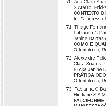
70. Ana Clara Soar
S Araújo; Erick
CONTEXTO D
In: Congresso 
71. Thiago Fernand
Fabianna C Dan
Janine Dantas 
COMO E QUA
Odontologia, R
72. Alexandre Poli
Clara Soares P
Ericka Janine D
PRÁTICA OD
Odontologia, R
73. Fabianna C Da
Hindiane S A M
FALCIFORME