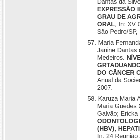
Dantas da Silv
EXPRESSÃO I
GRAU DE AGR
ORAL
, In: XV
São Pedro/SP, 
57. Maria Fernand
Janine Dantas 
Medeiros.
NÍV
GRTADUANDO
DO CÂNCER 
Anual da Socied
2007.
58. Karuza Maria A
Maria Guedes Q
Galvão; Ericka 
ODONTOLOGIA
(HBV), HEPAT
In: 24 Reunião