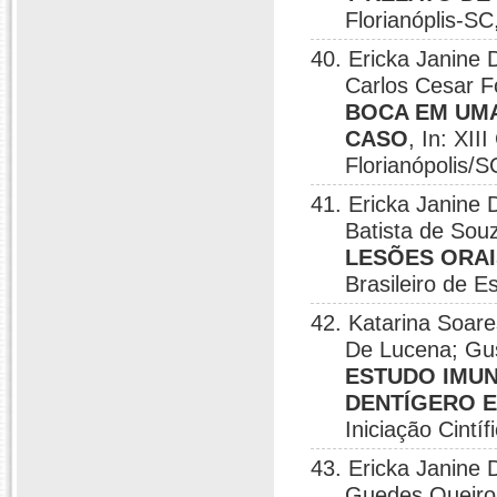
Florianóplis-SC
40. Ericka Janine 
Carlos Cesar 
BOCA EM UMA
CASO
, In: XII
Florianópolis/S
41. Ericka Janine 
Batista de Sou
LESÕES ORAI
Brasileiro de E
42. Katarina Soares
De Lucena; Gus
ESTUDO IMUN
DENTÍGERO E
Iniciação Cintí
43. Ericka Janine 
Guedes Queiroz