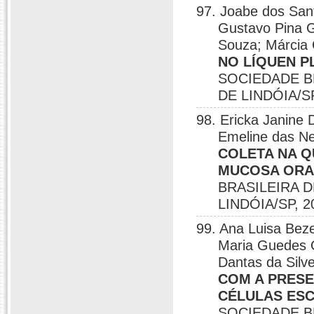
97. Joabe dos San
Gustavo Pina Go
Souza; Márcia 
NO LÍQUEN P
SOCIEDADE B
DE LINDÓIA/SP
98. Ericka Janine 
Emeline das Ne
COLETA NA Q
MUCOSA ORA
BRASILEIRA 
LINDÓIA/SP, 2
99. Ana Luisa Bez
Maria Guedes Q
Dantas da Silve
COM A PRES
CÉLULAS ES
SOCIEDADE B