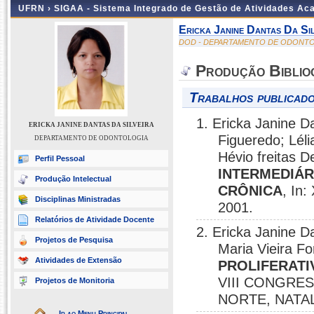
UFRN ›
SIGAA - Sistema Integrado de Gestão de Atividades A
Ericka Janine Dantas Da Sil
DOD - DEPARTAMENTO DE ODONT
Produção Biblio
Trabalhos publicado
1. Ericka Janine Da
ERICKA JANINE DANTAS DA SILVEIRA
Figueredo; Lél
DEPARTAMENTO DE ODONTOLOGIA
Hévio freitas 
Perfil Pessoal
INTERMEDIÁR
Produção Intelectual
CRÔNICA
, In
Disciplinas Ministradas
2001.
Relatórios de Atividade Docente
2. Ericka Janine D
Projetos de Pesquisa
Maria Vieira Fo
Atividades de Extensão
PROLIFERATI
VIII CONGRE
Projetos de Monitoria
NORTE, NATAL
Ir ao Menu Principal