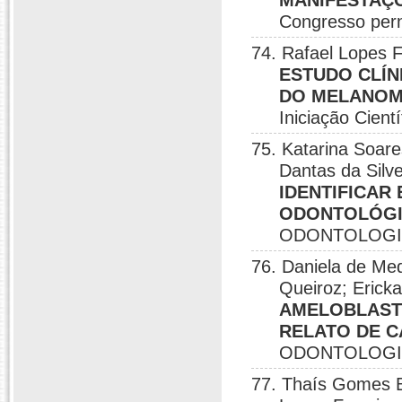
MANIFESTAÇÕ
Congresso pern
74. Rafael Lopes F
ESTUDO CLÍN
DO MELANOM
Iniciação Cien
75. Katarina Soare
Dantas da Silve
IDENTIFICAR
ODONTOLÓGI
ODONTOLOGIA,
76. Daniela de Me
Queiroz; Ericka
AMELOBLASTO
RELATO DE C
ODONTOLOGIA,
77. Thaís Gomes B