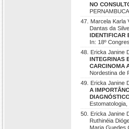
NO CONSULT
PERNAMBUCAN
47. Marcela Karla 
Dantas da Silve
IDENTIFICA
In: 18º Congr
48. Ericka Janine 
INTEGRINAS 
CARCINOMA A
Nordestina de 
49. Ericka Janine 
A IMPORTÂNC
DIAGNÓSTIC
Estomatologia, 
50. Ericka Janine 
Ruthinéia Dióg
Maria Guedes 