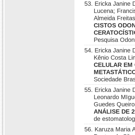
53. Ericka Janine 
Lucena; Franci
Almeida Freita
CISTOS ODO
CERATOCÍST
Pesquisa Odont
54. Ericka Janine 
Kênio Costa Li
CELULAR EM
METASTÁTICO
Sociedade Bras
55. Ericka Janine 
Leonardo MIguel
Guedes Queir
ANÁLISE DE 
de estomatolog
56. Karuza Maria A