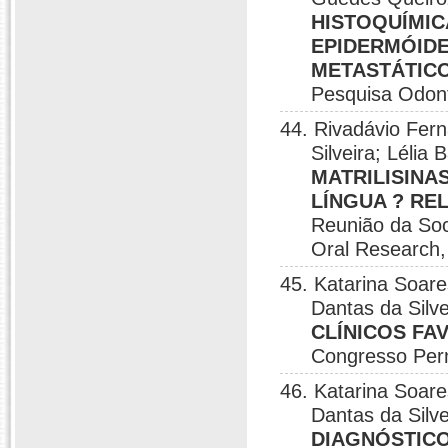
HISTOQUÍMIC
EPIDERMÓIDE
METASTÁTIC
Pesquisa Odont
44. Rivadávio Fer
Silveira; Lélia
MATRILISINA
LÍNGUA ? RE
Reunião da Soci
Oral Research,
45. Katarina Soare
Dantas da Silve
CLÍNICOS FA
Congresso Per
46. Katarina Soare
Dantas da Silve
DIAGNÓSTICO