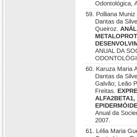
Odontológica, A
59. Polliana Muniz
Dantas da Silv
Queiroz.
ANÁL
METALOPROTE
DESENVOLVI
ANUAL DA SO
ODONTOLÓGICA
60. Karuza Maria A
Dantas da Silv
Galvão; Leão P
Freitas.
EXPRE
ALFA2BETA1,
EPIDERMÓIDE
Anual da Socied
2007.
61. Lélia Maria Gu