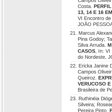
Campos Oliveir
Costa.
PERFIL
13, 14 E 16
VI Encontro de
JOÃO PESSOA/
21. Marcus Alexan
Pina Godoy; Ta
Silva Arruda.
M
CASOS
, In: V
do Nordeste, 
22. Ericka Janine 
Campos Oliveir
Queiroz.
EXPR
VERUCOSO E
Brasileira de P
23. Ruthinéia Dióg
Silveira; Rose
Pereira Pinto.