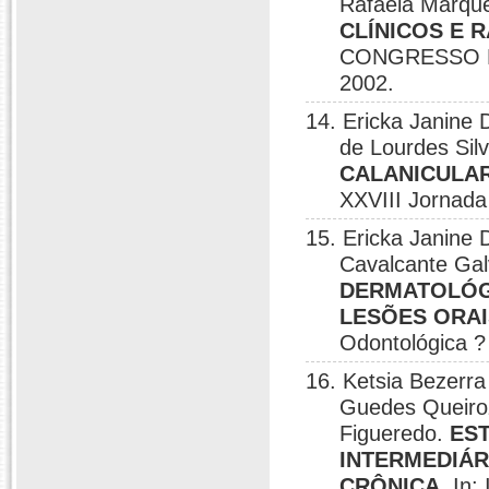
Rafaela Marque
CLÍNICOS E 
CONGRESSO 
2002.
14. Ericka Janine 
de Lourdes Sil
CALANICULAR
XXVIII Jornada
15. Ericka Janine 
Cavalcante Gal
DERMATOLÓGI
LESÕES ORAI
Odontológica ?
16. Ketsia Bezerra
Guedes Queiroz
Figueredo.
ES
INTERMEDIÁR
CRÔNICA
, In