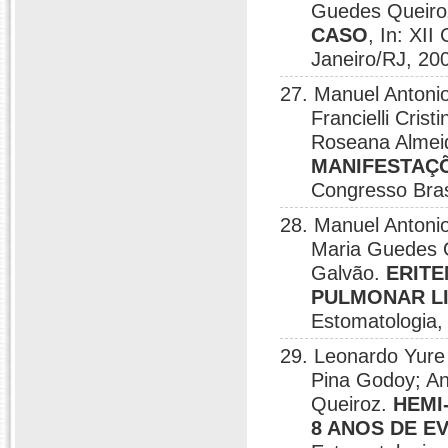
Guedes Queir
CASO
, In: XII
Janeiro/RJ, 20
27. Manuel Antonio
Francielli Cri
Roseana Almeid
MANIFESTAÇÕ
Congresso Bras
28. Manuel Antonio
Maria Guedes Q
Galvão.
ERIT
PULMONAR L
Estomatologia,
29. Leonardo Yure 
Pina Godoy; An
Queiroz.
HEMI
8 ANOS DE 