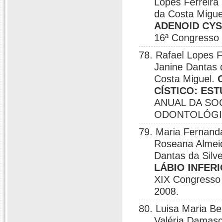
Lopes Ferreira 
da Costa Migue
ADENOID CYS
16ª Congresso B
78. Rafael Lopes 
Janine Dantas d
Costa Miguel.
CÍSTICO: ES
ANUAL DA SO
ODONTOLÓGICA,
79. Maria Fernand
Roseana Almeid
Dantas da Silve
LÁBIO INFER
XIX Congresso 
2008.
80. Luisa Maria B
Valéria Damasce