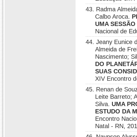
43. Radma Almeida 
Calbo Aroca.
P
UMA SESSÃO 
Nacional de Ed
44. Jeany Eunice 
Almeida de Fre
Nascimento; Si
DO PLANETÁR
SUAS CONSI
XIV Encontro d
45. Renan de Souza
Leite Barreto;
Silva.
UMA PR
ESTUDO DA M
Encontro Nacio
Natal - RN, 20
46. Naypson Alyss