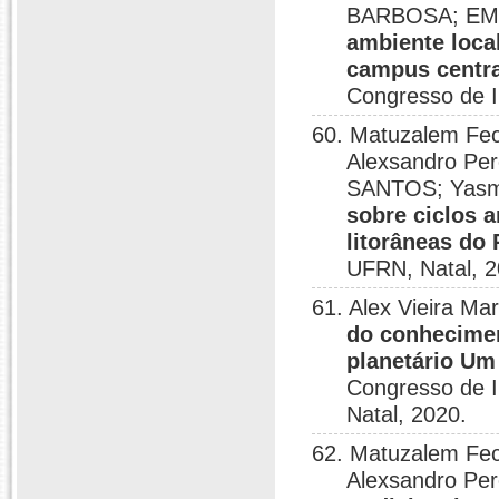
BARBOSA; EM
ambiente loca
campus centra
Congresso de I
60. Matuzalem Fec
Alexsandro P
SANTOS; Yasm
sobre ciclos 
litorâneas do 
UFRN, Natal, 2
61. Alex Vieira Ma
do conhecimen
planetário Um
Congresso de I
Natal, 2020.
62. Matuzalem Fec
Alexsandro Per