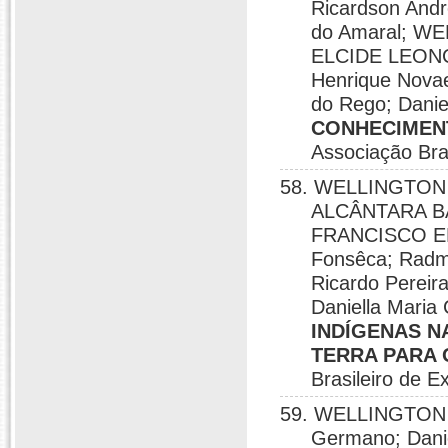
Ricardson Andr
do Amaral; 
ELCIDE LEONCI
Henrique Novae
do Rego; Danie
CONHECIMEN
Associação Bras
58. WELLINGTON
ALCÂNTARA BAR
FRANCISCO EL
Fonsêca; Radma
Ricardo Pere
Daniella Maria
INDÍGENAS N
TERRA PARA 
Brasileiro de E
59. WELLINGTON 
Germano; Dan