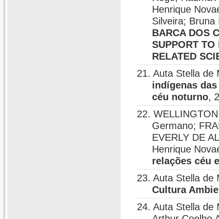
Henrique Novae
Silveira; Brun
BARCA DOS C
SUPPORT TO
RELATED SCI
21. Auta Stella d
indígenas das
céu noturno
, 
22. WELLINGTON 
Germano; FR
EVERLY DE AL
Henrique Nova
relações céu e
23. Auta Stella d
Cultura Ambie
24. Auta Stella d
Arthur Coelho 