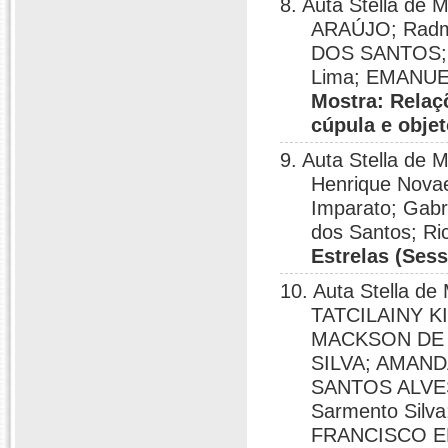
8. Auta Stella d
ARAÚJO; Radm
DOS SANTOS; R
Lima; EMANUE
Mostra: Relaç
cúpula e objet
9. Auta Stella de 
Henrique Novae
Imparato; Gabr
dos Santos; Ri
Estrelas (Sess
10. Auta Stella 
TATCILAINY KI
MACKSON DE 
SILVA; AMAND
SANTOS ALVES;
Sarmento Sil
FRANCISCO E