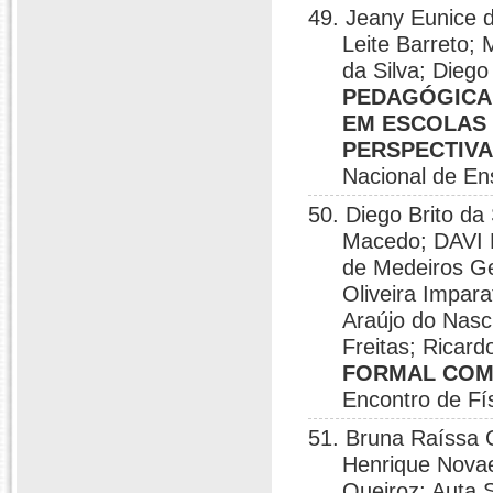
49. Jeany Eunice d
Leite Barreto;
da Silva; Diego
PEDAGÓGICA 
EM ESCOLAS 
PERSPECTIV
Nacional de En
50. Diego Brito da 
Macedo; DAVI
de Medeiros G
Oliveira Impar
Araújo do Nasc
Freitas; Ricar
FORMAL COM 
Encontro de Fí
51. Bruna Raíssa 
Henrique Novae
Queiroz; Auta S