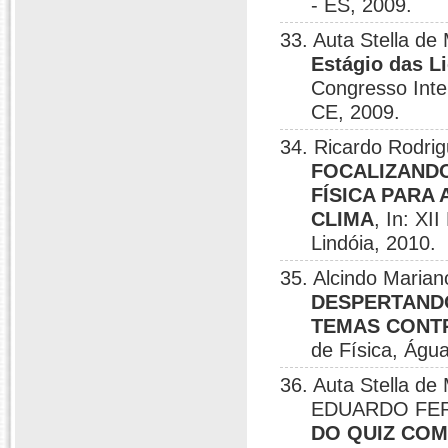
- ES, 2009.
33. Auta Stella d
Estágio das L
Congresso Inte
CE, 2009.
34. Ricardo Rodrig
FOCALIZANDO
FÍSICA PARA
CLIMA
, In: XI
Lindóia, 2010.
35. Alcindo Maria
DESPERTANDO
TEMAS CONT
de Física, Água
36. Auta Stella d
EDUARDO FERR
DO QUIZ CO