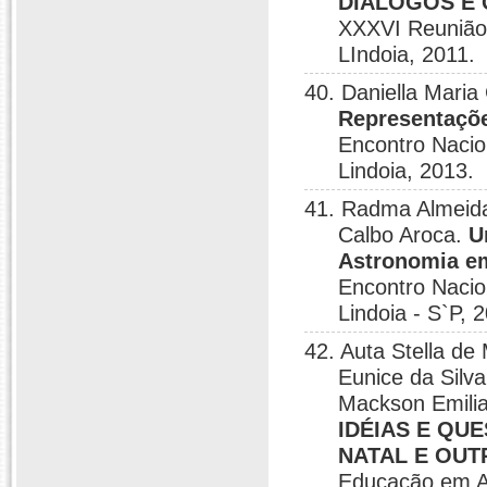
DIÁLOGOS E 
XXXVI Reunião 
LIndoia, 2011.
40. Daniella Mari
Representaçõe
Encontro Naci
Lindoia, 2013.
41. Radma Almeida 
Calbo Aroca.
U
Astronomia em
Encontro Naci
Lindoia - S`P, 
42. Auta Stella d
Eunice da Silva
Mackson Emilia
IDÉIAS E QU
NATAL E OUT
Educação em As