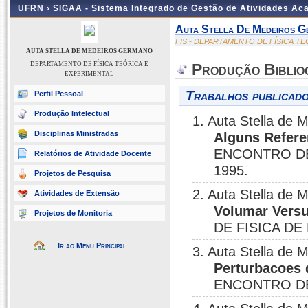
UFRN ›
SIGAA - Sistema Integrado de Gestão de Atividades A
Auta Stella De Medeiros G
FIS - DEPARTAMENTO DE FÍSICA T
AUTA STELLA DE MEDEIROS GERMANO
DEPARTAMENTO DE FÍSICA TEÓRICA E
Produção Biblio
EXPERIMENTAL
Trabalhos publicado
Perfil Pessoal
Produção Intelectual
1. Auta Stella de 
Disciplinas Ministradas
Alguns Refere
ENCONTRO DE 
Relatórios de Atividade Docente
1995.
Projetos de Pesquisa
2. Auta Stella de 
Atividades de Extensão
Volumar Versu
Projetos de Monitoria
DE FISICA DE
Ir ao Menu Principal
3. Auta Stella de 
Perturbacoes
ENCONTRO DE 