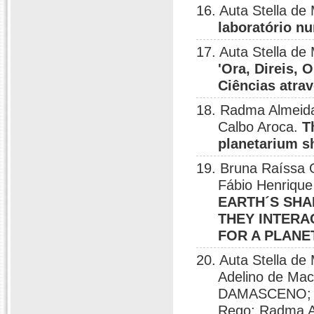
16. Auta Stella d
laboratório nu
17. Auta Stella de
'Ora, Direis, 
Ciências atra
18. Radma Almeida 
Calbo Aroca.
T
planetarium s
19. Bruna Raíssa 
Fábio Henriqu
EARTH´S SHA
THEY INTERAC
FOR A PLANE
20. Auta Stella de
Adelino de Mac
DAMASCENO; So
Rego; Radma Al