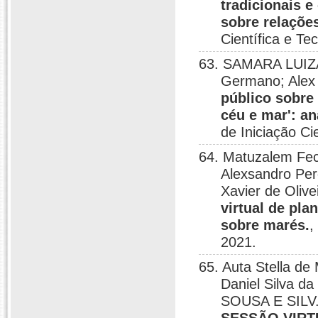
tradicionais 
sobre relações
Científica e T
63. SAMARA LUIZA
Germano; Alex 
público sobre 
céu e mar': a
de Iniciação Ci
64. Matuzalem Fec
Alexsandro Per
Xavier de Olive
virtual de pl
sobre marés.
,
2021.
65. Auta Stella de
Daniel Silva d
SOUSA E SILV