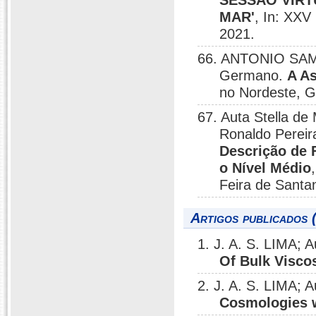
SESSÃO VIRT
MAR'
, In: XXV
2021.
66. ANTONIO SAM
Germano.
A A
no Nordeste, G
67. Auta Stella d
Ronaldo Pereir
Descrição de 
o Nível Médio
Feira de Santa
Artigos publicados 
1. J. A. S. LIMA; 
Of Bulk Visco
2. J. A. S. LIMA; 
Cosmologies w