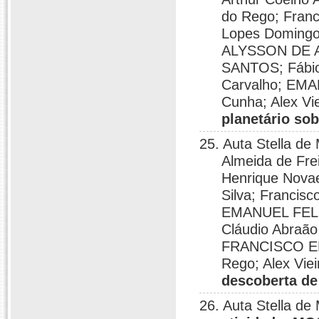
do Rego; Franc
Lopes Domingo
ALYSSON DE 
SANTOS; Fábio
Carvalho; EM
Cunha; Alex Vi
planetário sob
25. Auta Stella d
Almeida de F
Henrique Novae
Silva; Francis
EMANUEL FELI
Cláudio Abraão
FRANCISCO EL
Rego; Alex Vie
descoberta de
26. Auta Stella d