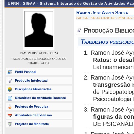
UFRN ›
SIGAA - Sistema Integrado de Gestão de Atividades A
Ramon Jose Ayres Souza
FACISA - FACULDADE DE CIÊNCIAS 
Produção Biblio
Trabalhos publicado
1. Ramon José Ay
RAMON JOSE AYRES SOUZA
Ratos: o desa
FACULDADE DE CIÊNCIAS DA SAÚDE DO
TRAIRI - FACISA
Latinoamerican
Perfil Pessoal
2. Ramon José Ay
Produção Intelectual
transgressão 
Disciplinas Ministradas
de Psicopatolo
Psicopatologia
Relatórios de Atividade Docente
Projetos de Pesquisa
3. Ramon José Ay
Atividades de Extensão
figuras da con
DE PSICANÁLIS
Projetos de Monitoria