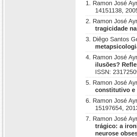
1. Ramon José Ay
14151138, 200
2. Ramon José Ay
tragicidade n
3. Diêgo Santos 
metapsicologi
4. Ramon José Ay
ilusões? Refle
ISSN: 2317250
5. Ramon José Ay
constitutivo e 
6. Ramon José Ay
15197654, 201
7. Ramon José Ay
trágico: a iro
neurose obse