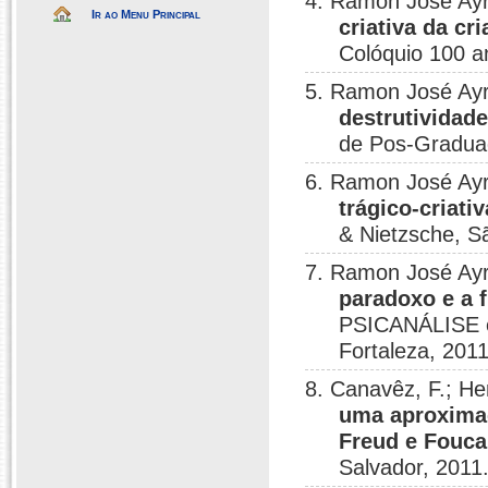
4. Ramon José Ay
Ir ao Menu Principal
criativa da c
Colóquio 100 a
5. Ramon José Ay
destrutividade
de Pos-Graduac
6. Ramon José Ay
trágico-criati
& Nietzsche, S
7. Ramon José Ay
paradoxo e a 
PSICANÁLISE
Fortaleza, 2011
8. Canavêz, F.; H
uma aproximaç
Freud e Fouca
Salvador, 2011