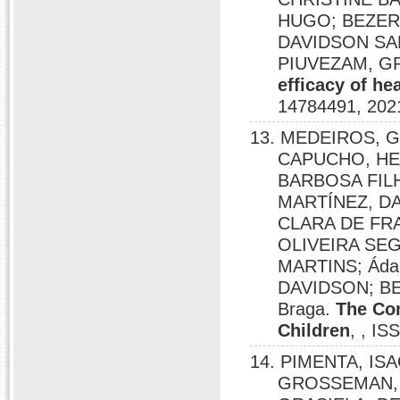
HUGO; BEZER
DAVIDSON SA
PIUVEZAM, G
efficacy of he
14784491, 202
13. MEDEIROS, G
CAPUCHO, HE
BARBOSA FIL
MARTÍNEZ, DA
CLARA DE FR
OLIVEIRA SE
MARTINS; Ádal
DAVIDSON; BE
Braga.
The Con
Children
, , I
14. PIMENTA, I
GROSSEMAN, 