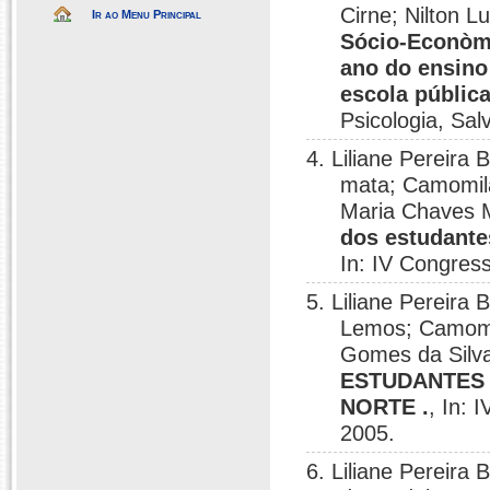
Cirne; Nilton L
Ir ao Menu Principal
Sócio-Econòmi
ano do ensino
escola pública
Psicologia, Sal
4. Liliane Pereira
mata; Camomila
Maria Chaves 
dos estudante
In: IV Congres
5. Liliane Pereira
Lemos; Camomil
Gomes da Silv
ESTUDANTES 
NORTE .
, In: 
2005.
6. Liliane Pereira