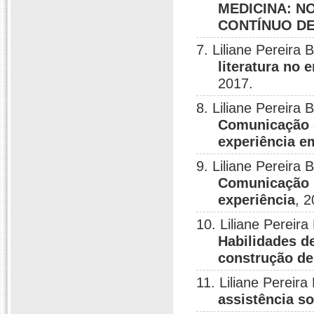
MEDICINA: N
CONTÍNUO D
7. Liliane Pereir
literatura no
2017.
8. Liliane Pereir
Comunicação d
experiência e
9. Liliane Pereir
Comunicação n
experiência
, 2
10. Liliane Perei
Habilidades d
construção de
11. Liliane Pereir
assistência so