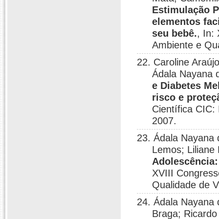
Estimulação P
elementos faci
seu bebê.
, In:
Ambiente e Qua
22. Caroline Araúj
Ádala Nayana d
e Diabetes Mel
risco e prote
Científica CIC
2007.
23. Ádala Nayana d
Lemos; Liliane
Adolescência: 
XVIII Congresso
Qualidade de V
24. Ádala Nayana d
Braga; Ricardo 