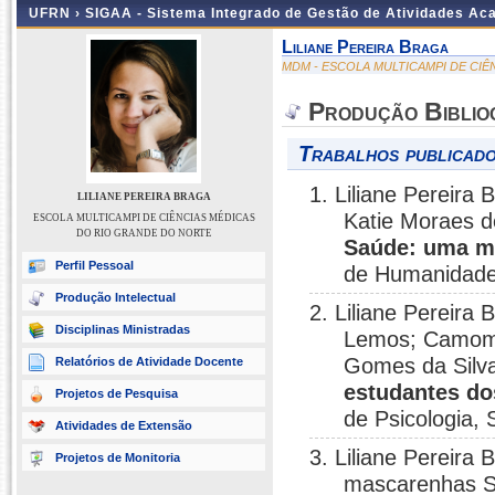
UFRN ›
SIGAA - Sistema Integrado de Gestão de Atividades A
Liliane Pereira Braga
MDM - ESCOLA MULTICAMPI DE CI
Produção Biblio
Trabalhos publicado
1. Liliane Pereira
LILIANE PEREIRA BRAGA
Katie Moraes d
ESCOLA MULTICAMPI DE CIÊNCIAS MÉDICAS
DO RIO GRANDE DO NORTE
Saúde: uma ma
Perfil Pessoal
de Humanidades
Produção Intelectual
2. Liliane Pereira
Disciplinas Ministradas
Lemos; Camomil
Gomes da Silv
Relatórios de Atividade Docente
estudantes do
Projetos de Pesquisa
de Psicologia, 
Atividades de Extensão
3. Liliane Pereira
Projetos de Monitoria
mascarenhas So