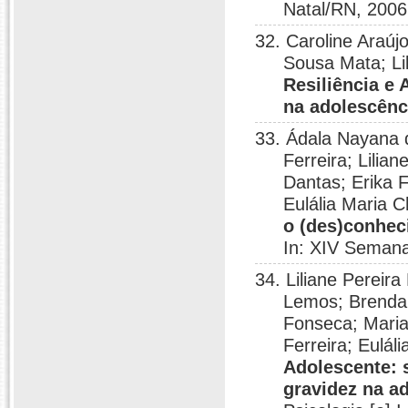
Natal/RN, 2006
32. Caroline Araúj
Sousa Mata; Li
Resiliência e 
na adolescênc
33. Ádala Nayana 
Ferreira; Lili
Dantas; Erika 
Eulália Maria 
o (des)conhec
In: XIV Seman
34. Liliane Pereir
Lemos; Brenda 
Fonseca; Maria
Ferreira; Eulá
Adolescente: 
gravidez na a