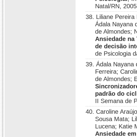
Natal/RN, 2005
38. Liliane Pereir
Ádala Nayana d
de Almondes; N
Ansiedade na 
de decisão in
de Psicologia 
39. Ádala Nayana 
Ferreira; Carol
de Almondes; E
Sincronizador
padrão do cic
II Semana de P
40. Caroline Araúj
Sousa Mata; Li
Lucena; Katie 
Ansiedade em 