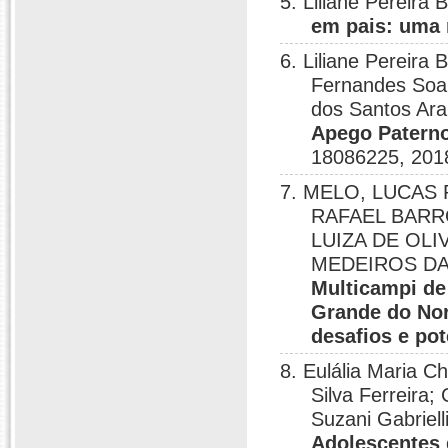
5. Liliane Pereira
em pais: uma r
6. Liliane Pereira
Fernandes Soar
dos Santos Ara
Apego Paterno
18086225, 201
7. MELO, LUCAS
RAFAEL BARROS
LUIZA DE OLI
MEDEIROS DA
Multicampi de
Grande do Nor
desafios e po
8. Eulália Maria C
Silva Ferreira
Suzani Gabriel
Adolescentes 