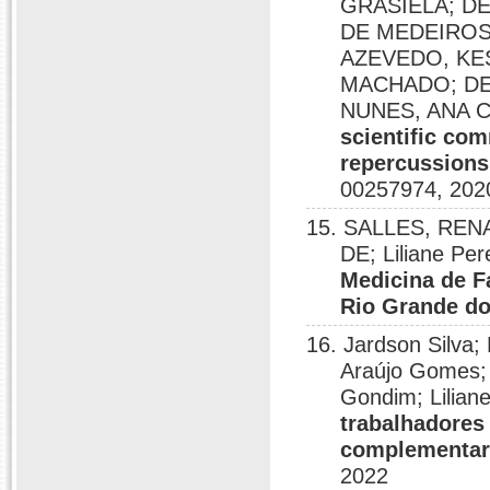
GRASIELA; DE 
DE MEDEIROS
AZEVEDO, KE
MACHADO; DE
NUNES, ANA 
scientific co
repercussions
00257974, 202
15. SALLES, RE
DE; Liliane Per
Medicina de F
Rio Grande do
16. Jardson Silva;
Araújo Gomes; 
Gondim; Lilian
trabalhadores 
complementare
2022