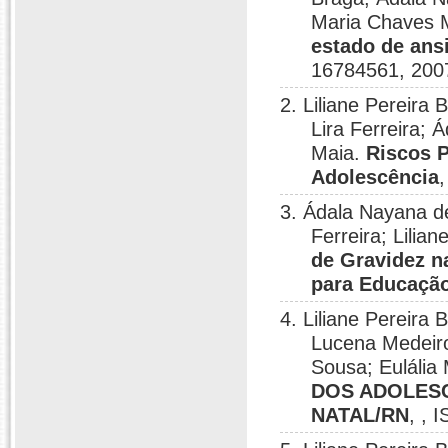
Maria Chaves 
estado de ans
16784561, 200
2. Liliane Pereira
Lira Ferreira;
Maia.
Riscos P
Adolescência
3. Ádala Nayana d
Ferreira; Lilia
de Gravidez n
para Educaçã
4. Liliane Pereira 
Lucena Medeiro
Sousa; Eulália
DOS ADOLESC
NATAL/RN
, , 