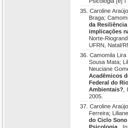
Psicologia [e] 
35. Caroline Araúj
Braga; Camomil
da Resiliênci
implicações n
Norte-Riogrande
UFRN, Natal/R
36. Camomila Lira 
Sousa Mata; Li
Neuciane Gomes
Acadêmicos de
Federal do Ri
Ambientais?
,
2005.
37. Caroline Araúj
Ferreira; Lili
do Ciclo Sono
Psicologia.
, I