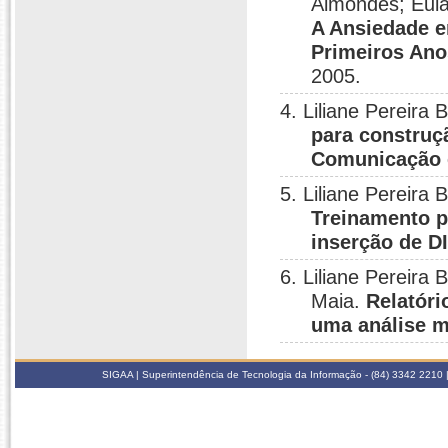
Almondes; Eulá
A Ansiedade e
Primeiros Ano
2005.
4. Liliane Perei
para construç
Comunicação 
5. Liliane Perei
Treinamento p
inserção de D
6. Liliane Pereira
Maia.
Relatóri
uma análise mu
SIGAA | Superintendência de Tecnologia da Informação - (84) 3342 2210 