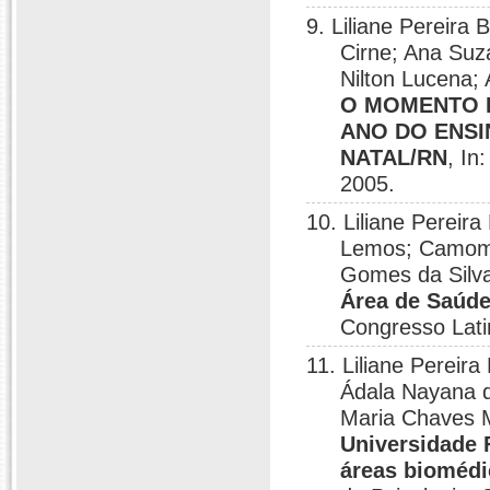
9. Liliane Pereira
Cirne; Ana Suz
Nilton Lucena; 
O MOMENTO D
ANO DO ENSI
NATAL/RN
, In
2005.
10. Liliane Pereir
Lemos; Camomil
Gomes da Silv
Área de Saúde
Congresso Lati
11. Liliane Pereir
Ádala Nayana d
Maria Chaves 
Universidade 
áreas biomédi