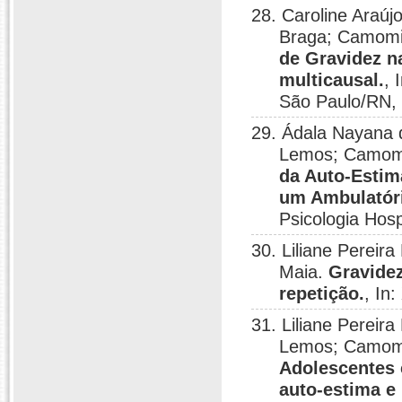
28. Caroline Araúj
Braga; Camomil
de Gravidez n
multicausal.
, 
São Paulo/RN,
29. Ádala Nayana d
Lemos; Camomil
da Auto-Estim
um Ambulatóri
Psicologia Hosp
30. Liliane Pereir
Maia.
Gravidez
repetição.
, In
31. Liliane Pereir
Lemos; Camomil
Adolescentes 
auto-estima e 