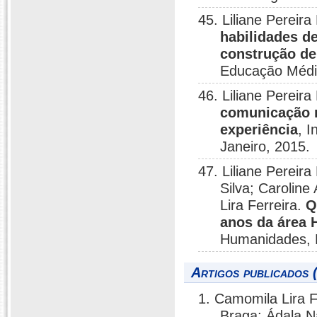
45. Liliane Perei
habilidades d
construção de
Educação Médic
46. Liliane Perei
comunicação n
experiência
, 
Janeiro, 2015.
47. Liliane Perei
Silva; Carolin
Lira Ferreira.
Q
anos da área 
Humanidades, N
Artigos publicados 
1. Camomila Lira F
Braga; Ádala N