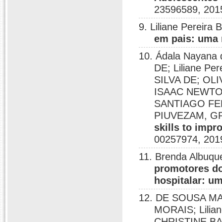
23596589, 201
9. Liliane Pereira
em pais: uma r
10. Ádala Nayan
DE; Liliane P
SILVA DE; OL
ISAAC NEWTO
SANTIAGO FE
PIUVEZAM, G
skills to impr
00257974, 201
11. Brenda Albuque
promotores do
hospitalar: um
12. DE SOUSA M
MORAIS; Lilia
CHRISTINE BA