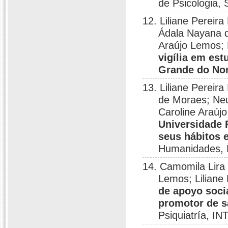
de Psicologia, 
12. Liliane Pereir
Ádala Nayana d
Araújo Lemos;
vigília em es
Grande do No
13. Liliane Perei
de Moraes; Neu
Caroline Araúj
Universidade 
seus hábitos 
Humanidades, N
14. Camomila Lira 
Lemos; Liliane
de apoyo soci
promotor de s
Psiquiatría, I