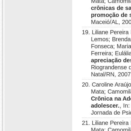
Mata; Camomila
crônicas de s
promoção de 
Maceió/AL, 200
19. Liliane Pereir
Lemos; Brenda 
Fonseca; Maria
Ferreira; Eulá
apreciação de
Riograndense d
Natal/RN, 2007
20. Caroline Araúj
Mata; Camomila
Crônica na Ad
adolescer.
, In
Jornada de Psi
21. Liliane Pereir
Mata; Camomila