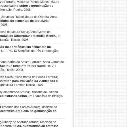
za Ferreira; Valderez Pontes Matos; Mauro
stresse salino sobre a germinação de
Extensão, Recife, 2006.
 Jonathas Rafael Moura de Oliveira; Anna
ológica de sementes de crotalária
 2006.
elena de Moura Sena; Anna Gorett de
e mudas de Dimorphandra mollis Benth.
, In:
duação, Recife, 2008.
ção de dormência em sementes de
 da UFRPE / IX Simpósio de Pós-Graduação,
lane Borba de Souza Ferreira; Anna Gorett de
Schinus terebinthifolius Raddi
, In: VIII
ão, Recife, 2008.
ida Sales; Elane Borba de Souza Ferreira;
tratos para avaliação da viabilidade e
gricultura Familiar, Recife, 2007.
eny de Andrade Arruda; Riselane de Lucena
ao estresse salino
, In: I Simpósio de Biologia
 Fernando dos Santos Araújo; Riselane de
 cearensis Arr. Cam. na germinação de
; Aubeny de Andrade Arruda; Riselane de
undeuva Fr. All. submetidos ao estresse