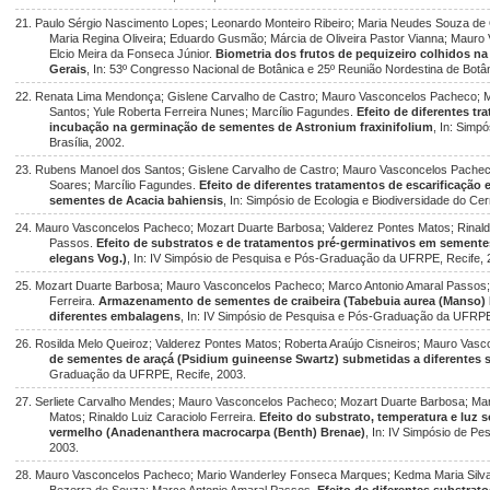
21. Paulo Sérgio Nascimento Lopes; Leonardo Monteiro Ribeiro; Maria Neudes Souza de O
Maria Regina Oliveira; Eduardo Gusmão; Márcia de Oliveira Pastor Vianna; Mauro 
Elcio Meira da Fonseca Júnior.
Biometria dos frutos de pequizeiro colhidos na 
Gerais
, In: 53º Congresso Nacional de Botânica e 25º Reunião Nordestina de Botân
22. Renata Lima Mendonça; Gislene Carvalho de Castro; Mauro Vasconcelos Pacheco; Mi
Santos; Yule Roberta Ferreira Nunes; Marcílio Fagundes.
Efeito de diferentes t
incubação na germinação de sementes de Astronium fraxinifolium
, In: Simp
Brasília, 2002.
23. Rubens Manoel dos Santos; Gislene Carvalho de Castro; Mauro Vasconcelos Pacheco
Soares; Marcílio Fagundes.
Efeito de diferentes tratamentos de escarificaçã
sementes de Acacia bahiensis
, In: Simpósio de Ecologia e Biodiversidade do Cer
24. Mauro Vasconcelos Pacheco; Mozart Duarte Barbosa; Valderez Pontes Matos; Rinaldo
Passos.
Efeito de substratos e de tratamentos pré-germinativos em sement
elegans Vog.)
, In: IV Simpósio de Pesquisa e Pós-Graduação da UFRPE, Recife, 
25. Mozart Duarte Barbosa; Mauro Vasconcelos Pacheco; Marco Antonio Amaral Passos; 
Ferreira.
Armazenamento de sementes de craibeira (Tabebuia aurea (Manso)
diferentes embalagens
, In: IV Simpósio de Pesquisa e Pós-Graduação da UFRPE
26. Rosilda Melo Queiroz; Valderez Pontes Matos; Roberta Araújo Cisneiros; Mauro Vas
de sementes de araçá (Psidium guineense Swartz) submetidas a diferentes 
Graduação da UFRPE, Recife, 2003.
27. Serliete Carvalho Mendes; Mauro Vasconcelos Pacheco; Mozart Duarte Barbosa; Mar
Matos; Rinaldo Luiz Caraciolo Ferreira.
Efeito do substrato, temperatura e luz
vermelho (Anadenanthera macrocarpa (Benth) Brenae)
, In: IV Simpósio de 
2003.
28. Mauro Vasconcelos Pacheco; Mario Wanderley Fonseca Marques; Kedma Maria Silva 