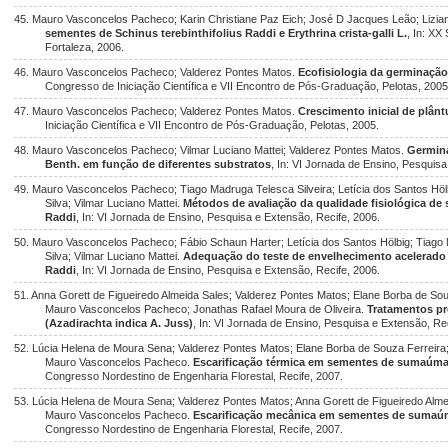
45. Mauro Vasconcelos Pacheco; Karin Christiane Paz Eich; José D Jacques Leão; Lizian
sementes de Schinus terebinthifolius Raddi e Erythrina crista-galli L.
, In: X
Fortaleza, 2006.
46. Mauro Vasconcelos Pacheco; Valderez Pontes Matos.
Ecofisiologia da germinaçã
Congresso de Iniciação Científica e VII Encontro de Pós-Graduação, Pelotas, 2005
47. Mauro Vasconcelos Pacheco; Valderez Pontes Matos.
Crescimento inicial de plân
Iniciação Científica e VII Encontro de Pós-Graduação, Pelotas, 2005.
48. Mauro Vasconcelos Pacheco; Vilmar Luciano Mattei; Valderez Pontes Matos.
Germin
Benth. em função de diferentes substratos
, In: VI Jornada de Ensino, Pesquisa
49. Mauro Vasconcelos Pacheco; Tiago Madruga Telesca Silveira; Letícia dos Santos Höl
Silva; Vilmar Luciano Mattei.
Métodos de avaliação da qualidade fisiológica de 
Raddi
, In: VI Jornada de Ensino, Pesquisa e Extensão, Recife, 2006.
50. Mauro Vasconcelos Pacheco; Fábio Schaun Harter; Letícia dos Santos Hölbig; Tiago 
Silva; Vilmar Luciano Mattei.
Adequação do teste de envelhecimento acelerado 
Raddi
, In: VI Jornada de Ensino, Pesquisa e Extensão, Recife, 2006.
51. Anna Gorett de Figueiredo Almeida Sales; Valderez Pontes Matos; Elane Borba de So
Mauro Vasconcelos Pacheco; Jonathas Rafael Moura de Oliveira.
Tratamentos p
(Azadirachta indica A. Juss)
, In: VI Jornada de Ensino, Pesquisa e Extensão, Re
52. Lúcia Helena de Moura Sena; Valderez Pontes Matos; Elane Borba de Souza Ferreira;
Mauro Vasconcelos Pacheco.
Escarificação térmica em sementes de sumaúma 
Congresso Nordestino de Engenharia Florestal, Recife, 2007.
53. Lúcia Helena de Moura Sena; Valderez Pontes Matos; Anna Gorett de Figueiredo Alme
Mauro Vasconcelos Pacheco.
Escarificação mecânica em sementes de sumaúm
Congresso Nordestino de Engenharia Florestal, Recife, 2007.