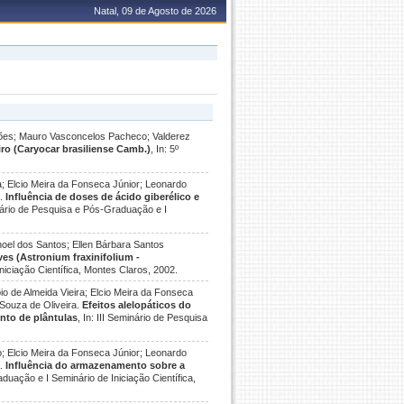
Natal, 09 de Agosto de 2026
imões; Mauro Vasconcelos Pacheco; Valderez
ro (Caryocar brasiliense Camb.)
, In: 5º
; Elcio Meira da Fonseca Júnior; Leonardo
s.
Influência de doses de ácido giberélico e
inário de Pesquisa e Pós-Graduação e I
oel dos Santos; Ellen Bárbara Santos
es (Astronium fraxinifolium -
niciação Científica, Montes Claros, 2002.
 de Almeida Vieira; Elcio Meira da Fonseca
Souza de Oliveira.
Efeitos alelopáticos do
nto de plântulas
, In: III Seminário de Pesquisa
; Elcio Meira da Fonseca Júnior; Leonardo
a.
Influência do armazenamento sobre a
aduação e I Seminário de Iniciação Científica,