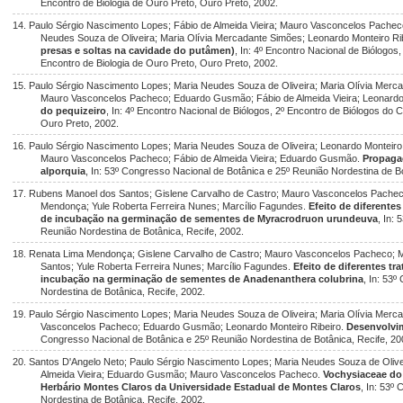
Encontro de Biologia de Ouro Preto, Ouro Preto, 2002.
14. Paulo Sérgio Nascimento Lopes; Fábio de Almeida Vieira; Mauro Vasconcelos Pacheco
Neudes Souza de Oliveira; Maria Olívia Mercadante Simões; Leonardo Monteiro Ri
presas e soltas na cavidade do putâmen)
, In: 4º Encontro Nacional de Biólogos
Encontro de Biologia de Ouro Preto, Ouro Preto, 2002.
15. Paulo Sérgio Nascimento Lopes; Maria Neudes Souza de Oliveira; Maria Olívia Merca
Mauro Vasconcelos Pacheco; Eduardo Gusmão; Fábio de Almeida Vieira; Leonardo
do pequizeiro
, In: 4º Encontro Nacional de Biólogos, 2º Encontro de Biólogos do 
Ouro Preto, 2002.
16. Paulo Sérgio Nascimento Lopes; Maria Neudes Souza de Oliveira; Leonardo Monteiro 
Mauro Vasconcelos Pacheco; Fábio de Almeida Vieira; Eduardo Gusmão.
Propaga
alporquia
, In: 53º Congresso Nacional de Botânica e 25º Reunião Nordestina de Bo
17. Rubens Manoel dos Santos; Gislene Carvalho de Castro; Mauro Vasconcelos Pacheco
Mendonça; Yule Roberta Ferreira Nunes; Marcílio Fagundes.
Efeito de diferente
de incubação na germinação de sementes de Myracrodruon urundeuva
, In:
Reunião Nordestina de Botânica, Recife, 2002.
18. Renata Lima Mendonça; Gislene Carvalho de Castro; Mauro Vasconcelos Pacheco; Mi
Santos; Yule Roberta Ferreira Nunes; Marcílio Fagundes.
Efeito de diferentes t
incubação na germinação de sementes de Anadenanthera colubrina
, In: 53
Nordestina de Botânica, Recife, 2002.
19. Paulo Sérgio Nascimento Lopes; Maria Neudes Souza de Oliveira; Maria Olívia Merca
Vasconcelos Pacheco; Eduardo Gusmão; Leonardo Monteiro Ribeiro.
Desenvolvim
Congresso Nacional de Botânica e 25º Reunião Nordestina de Botânica, Recife, 20
20. Santos D'Angelo Neto; Paulo Sérgio Nascimento Lopes; Maria Neudes Souza de Oliveir
Almeida Vieira; Eduardo Gusmão; Mauro Vasconcelos Pacheco.
Vochysiaceae do
Herbário Montes Claros da Universidade Estadual de Montes Claros
, In: 53º
Nordestina de Botânica, Recife, 2002.