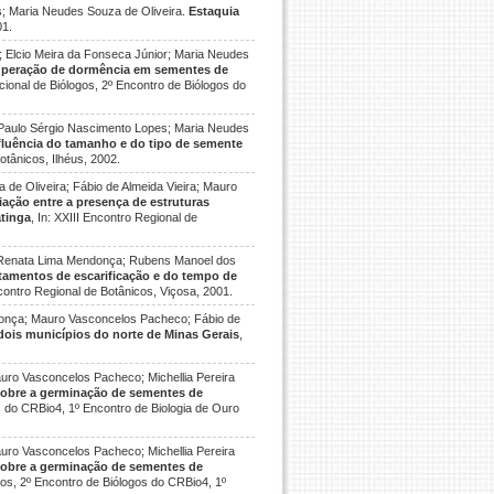
; Maria Neudes Souza de Oliveira.
Estaquia
01.
; Elcio Meira da Fonseca Júnior; Maria Neudes
peração de dormência em sementes de
acional de Biólogos, 2º Encontro de Biólogos do
; Paulo Sérgio Nascimento Lopes; Maria Neudes
fluência do tamanho e do tipo de semente
otânicos, Ilhéus, 2002.
de Oliveira; Fábio de Almeida Vieira; Mauro
ação entre a presença de estruturas
atinga
, In: XXIII Encontro Regional de
; Renata Lima Mendonça; Rubens Manoel dos
ratamentos de escarificação e do tempo de
ncontro Regional de Botânicos, Viçosa, 2001.
donça; Mauro Vasconcelos Pacheco; Fábio de
dois municípios do norte de Minas Gerais
,
ro Vasconcelos Pacheco; Michellia Pereira
sobre a germinação de sementes de
os do CRBio4, 1º Encontro de Biologia de Ouro
ro Vasconcelos Pacheco; Michellia Pereira
sobre a germinação de sementes de
ogos, 2º Encontro de Biólogos do CRBio4, 1º