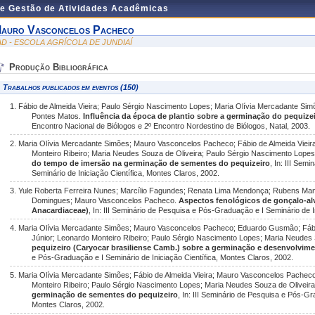
de Gestão de Atividades Acadêmicas
auro Vasconcelos Pacheco
AD - ESCOLA AGRÍCOLA DE JUNDIAÍ
Produção Bibliográfica
Trabalhos publicados em eventos (150)
1. Fábio de Almeida Vieira; Paulo Sérgio Nascimento Lopes; Maria Olívia Mercadante S
Pontes Matos.
Influência da época de plantio sobre a germinação do pequizei
Encontro Nacional de Biólogos e 2º Encontro Nordestino de Biólogos, Natal, 2003.
2. Maria Olívia Mercadante Simões; Mauro Vasconcelos Pacheco; Fábio de Almeida Vieira
Monteiro Ribeiro; Maria Neudes Souza de Oliveira; Paulo Sérgio Nascimento Lope
do tempo de imersão na germinação de sementes do pequizeiro
, In: III Sem
Seminário de Iniciação Científica, Montes Claros, 2002.
3. Yule Roberta Ferreira Nunes; Marcílio Fagundes; Renata Lima Mendonça; Rubens Man
Domingues; Mauro Vasconcelos Pacheco.
Aspectos fenológicos de gonçalo-alv
Anacardiaceae)
, In: III Seminário de Pesquisa e Pós-Graduação e I Seminário de I
4. Maria Olívia Mercadante Simões; Mauro Vasconcelos Pacheco; Eduardo Gusmão; Fábio
Júnior; Leonardo Monteiro Ribeiro; Paulo Sérgio Nascimento Lopes; Maria Neudes 
pequizeiro (Caryocar brasiliense Camb.) sobre a germinação e desenvolvime
e Pós-Graduação e I Seminário de Iniciação Científica, Montes Claros, 2002.
5. Maria Olívia Mercadante Simões; Fábio de Almeida Vieira; Mauro Vasconcelos Pacheco
Monteiro Ribeiro; Paulo Sérgio Nascimento Lopes; Maria Neudes Souza de Oliveir
germinação de sementes do pequizeiro
, In: III Seminário de Pesquisa e Pós-Gr
Montes Claros, 2002.