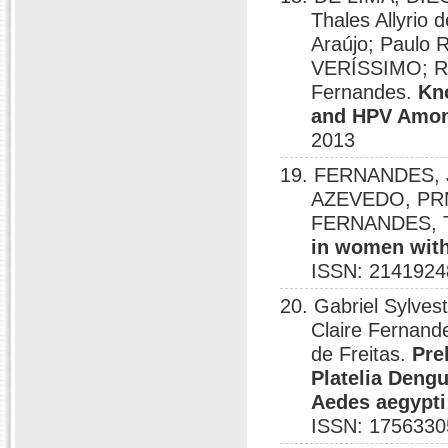
Thales Allyrio
Araújo; Paul
VERÍSSIMO; Ric
Fernandes.
Kno
and HPV Among
2013
19. FERNANDES, J
AZEVEDO, PR
FERNANDES, 
in women with 
ISSN: 2141924
20. Gabriel Sylves
Claire Fernand
de Freitas.
Pre
Platelia Deng
Aedes aegypti:
ISSN: 1756330