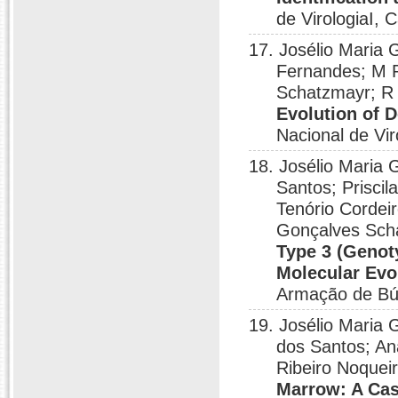
de VirologiaI,
17. Josélio Maria 
Fernandes; M R
Schatzmayr; R
Evolution of D
Nacional de Vi
18. Josélio Maria 
Santos; Priscil
Tenório Cordei
Gonçalves Scha
Type 3 (Genoty
Molecular Evo
Armação de Bú
19. Josélio Maria
dos Santos; Ana
Ribeiro Noquei
Marrow: A Cas