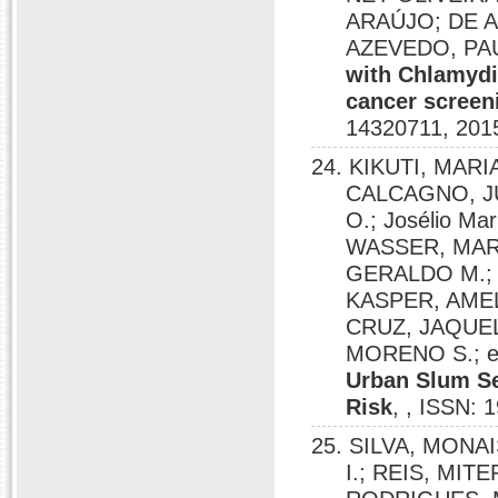
ARAÚJO; DE 
AZEVEDO, P
with Chlamydi
cancer screen
14320711, 201
24. KIKUTI, MARI
CALCAGNO, J
O.; Josélio Ma
WASSER, MARI
GERALDO M.; 
KASPER, AMELI
CRUZ, JAQUEL
MORENO S.; et
Urban Slum Se
Risk
, , ISSN: 
25. SILVA, MONAIS
I.; REIS, MI