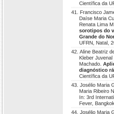
Científica da U
41. Francisco Jame
Daíse Maria Cu
Renata Lima 
sorotipos do 
Grande do Nor
UFRN, Natal, 2
42. Aline Beatriz 
Kleber Juvenal
Machado.
Apli
diagnóstico r
Científica da U
43. Josélio Maria 
Maria Ribeiro 
In: 3rd Intern
Fever, Bangkok
44. Josélio Maria 