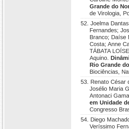
Grande do Nor
de Virologia, P
52. Joelma Dantas 
Fernandes; Jos
Branco; Daíse
Costa; Anne Ca
TÁBATA LOÍSE 
Aquino.
Dinâmi
Rio Grande do
Biociências, Na
53. Renato César 
Josélio Maria 
Antonaci Gam
em Unidade de
Congresso Brasi
54. Diego Machado
Veríssimo Fern