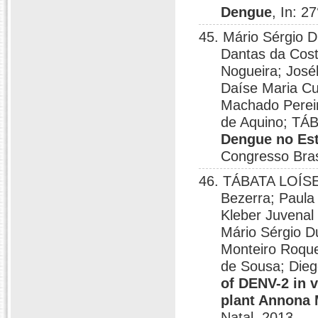
Dengue
, In: 2
45. Mário Sérgio D
Dantas da Cost
Nogueira; José
Daíse Maria C
Machado Pereir
de Aquino; TÁ
Dengue no Est
Congresso Brasi
46. TÁBATA LOÍSE
Bezerra; Paula
Kleber Juvenal
Mário Sérgio D
Monteiro Roqu
de Sousa; Die
of DENV-2 in v
plant Annona 
Natal, 2013.