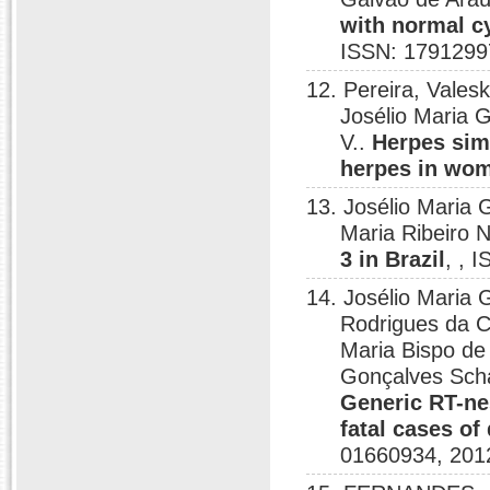
with normal cy
ISSN: 1791299
12. Pereira, Vales
Josélio Maria 
V..
Herpes simp
herpes in wome
13. Josélio Maria 
Maria Ribeiro 
3 in Brazil
, , 
14. Josélio Maria 
Rodrigues da C
Maria Bispo de 
Gonçalves Scha
Generic RT-nes
fatal cases of
01660934, 201