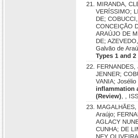
21. MIRANDA, C
VERÍSSIMO; 
DE; COBUCCI,
CONCEIÇÃO D
ARAÚJO DE M
DE; AZEVEDO,
Galvão de Araú
Types 1 and 2
22. FERNANDES,
JENNER; COB
VANIA; Josélio
inflammation 
(Review)
, , I
23. MAGALHÃES, 
Araújo; FERN
AGLACY NUNES
CUNHA; DE L
NEY OLIVEIR