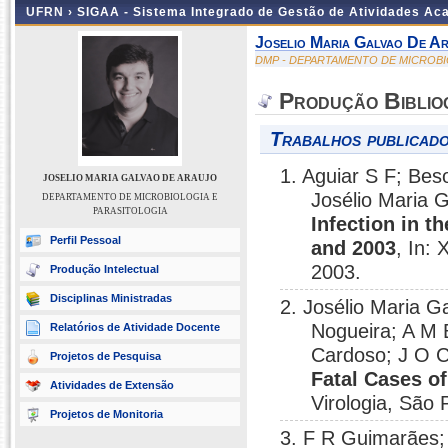
UFRN ›
SIGAA - Sistema Integrado de Gestão de Atividades A
Joselio Maria Galvao De A
DMP - DEPARTAMENTO DE MICROBI
Produção Biblio
Trabalhos publicado
1. Aguiar S F; Bes
JOSELIO MARIA GALVAO DE ARAUJO
Josélio Maria 
DEPARTAMENTO DE MICROBIOLOGIA E
PARASITOLOGIA
Infection in t
Perfil Pessoal
and 2003
, In:
2003.
Produção Intelectual
Disciplinas Ministradas
2. Josélio Maria 
Nogueira; A M 
Relatórios de Atividade Docente
Cardoso; J O C
Projetos de Pesquisa
Fatal Cases o
Atividades de Extensão
Virologia, São 
Projetos de Monitoria
3. F R Guimarães;