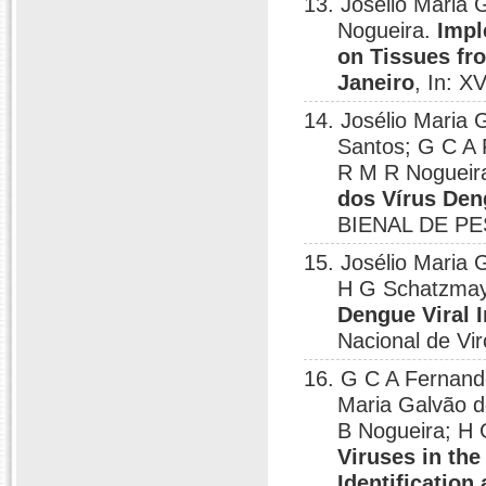
13. Josélio Maria G
Nogueira.
Impl
on Tissues fr
Janeiro
, In: X
14. Josélio Maria
Santos; G C A 
R M R Nogueir
dos Vírus Deng
BIENAL DE PES
15. Josélio Maria G
H G Schatzmay
Dengue Viral I
Nacional de Vi
16. G C A Fernand
Maria Galvão de
B Nogueira; H
Viruses in the
Identification