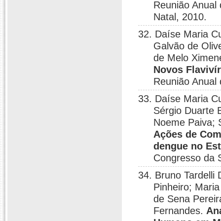
Reunião Anual 
Natal, 2010.
32. Daíse Maria C
Galvão de Oliv
de Melo Ximene
Novos Flaviví
Reunião Anual 
33. Daíse Maria C
Sérgio Duarte 
Noeme Paiva; S
Ações de Comb
dengue no Est
Congresso da So
34. Bruno Tardelli
Pinheiro; Mari
de Sena Pereir
Fernandes.
Aná