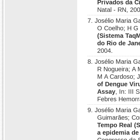
Privados da C
Natal - RN, 20
7. Josélio Maria Ga
O Coelho; H G
(Sistema TaqM
do Rio de Jan
2004.
8. Josélio Maria 
R Nogueira; A 
M A Cardoso; J
of Dengue Vir
Assay
, In: III
Febres Hemorr
9. Josélio Maria G
Guimarães; Con
Tempo Real (S
a epidemia de