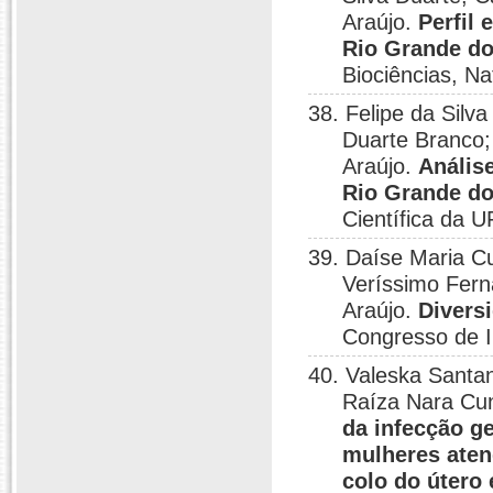
Araújo.
Perfil
Rio Grande do
Biociências, Na
38. Felipe da Silv
Duarte Branco;
Araújo.
Anális
Rio Grande do
Científica da U
39. Daíse Maria C
Veríssimo Fern
Araújo.
Divers
Congresso de I
40. Valeska Santan
Raíza Nara Cu
da infecção ge
mulheres aten
colo do útero