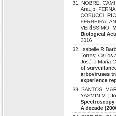
31. NOBRE, CAMIL
Araújo; FERN
COBUCCI, RI
FERREIRA; A
VERÍSSIMO.
M
Biological Act
2016
32. Isabelle R Bar
Torres; Carlos
Josélio Maria 
of surveillanc
arboviruses tr
experience re
33. SANTOS, MAR
YASMIN M.; Jos
Spectroscopy w
A decade (200