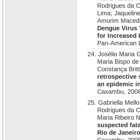
Rodrigues da C
Lima; Jaquelin
Amorim Macedo;
Dengue Virus T
for Increased 
Pan-American D
24. Josélio Maria
Maria Bispo de 
Constança Brit
retrospective 
an epidemic in
Caxambu, 2008
25. Gabriella Mell
Rodrigues da C
Maria Ribeiro 
suspected fata
Rio de Janeiro