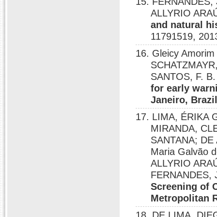
15. FERNANDES, J
ALLYRIO ARA
and natural hi
11791519, 201
16. Gleicy Amorim
SCHATZMAYR, H.
SANTOS, F. B.
for early warn
Janeiro, Brazi
17. LIMA, ÉRIKA
MIRANDA, CL
SANTANA; DE 
Maria Galvão
ALLYRIO ARA
FERNANDES, 
Screening of 
Metropolitan R
18. DE LIMA, DIE