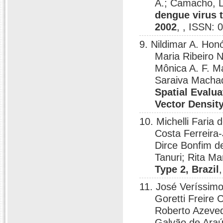
A.; Camacho, L
dengue virus t
2002
, , ISSN:
9. Nildimar A. Honó
Maria Ribeiro N
Mônica A. F. M
Saraiva Machad
Spatial Evalu
Vector Density
10. Michelli Faria 
Costa Ferreira-
Dirce Bonfim d
Tanuri; Rita Ma
Type 2, Brazil
11. José Veríssim
Goretti Freire 
Roberto Azeved
Galvão de Araú