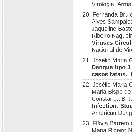
Virologia, Arm
20. Fernanda Bruic
Alves Sampaio;
Jaqueline Bast
Ribeiro Naguei
Viruses Circul
Nacional de Vi
21. Josélio Maria 
Dengue tipo 3
casos fatais.
,
22. Josélio Maria
Maria Bispo de 
Constança Britt
Infection: Stu
American Dengu
23. Flávia Barret
Maria Ribeiro N