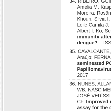
34. RIBEIRO, GUIL
Amelia M. Kaspe
Moreira; Rosân
Khouri; Silvia 
Leile Camila J
Albert I. Ko; S
immunity after
dengue?
, , I
35. CAVALCANTE,
Araújo; FERN
seminested PC
Papillomaviru
2017
36. NUNES, ALLA
WB; NASCIME
JOSÉ VERÍSSIM
CF.
Improved r
assay for the 