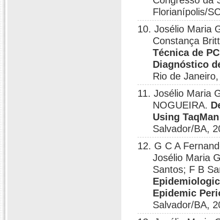
Congresso da S
Florianípolis/S
10. Josélio Maria 
Constança Britt
Técnica de PC
Diagnóstico 
Rio de Janeiro,
11. Josélio Maria 
NOGUEIRA.
D
Using TaqMan
Salvador/BA, 2
12. G C A Fernand
Josélio Maria 
Santos; F B San
Epidemiologic
Epidemic Peri
Salvador/BA, 2