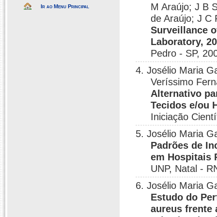
M Araújo; J B 
Ir ao Menu Principal
de Araújo; J C 
Surveillance 
Laboratory, 2
Pedro - SP, 20
4. Josélio Maria G
Veríssimo Fer
Alternativo pa
Tecidos e/ou 
Iniciação Cient
5. Josélio Maria G
Padrões de In
em Hospitais 
UNP, Natal - R
6. Josélio Maria G
Estudo do Per
aureus frente