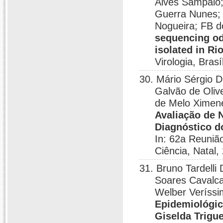
Alves Sampaio;
Guerra Nunes; 
Nogueira; FB 
sequencing od
isolated in Ri
Virologia, Brasí
30. Mário Sérgio 
Galvão de Oliv
de Melo Ximene
Avaliação de 
Diagnóstico d
In: 62a Reuniã
Ciência, Natal,
31. Bruno Tardelli
Soares Cavalca
Welber Veríss
Epidemiológic
Giselda Trigu