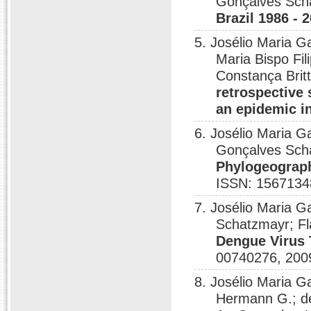
Gonçalves Sch
Brazil 1986 - 
5. Josélio Maria 
Maria Bispo Fil
Constança Brit
retrospective 
an epidemic in
6. Josélio Maria G
Gonçalves Scha
Phylogeograph
ISSN: 1567134
7. Josélio Maria 
Schatzmayr; Fl
Dengue Virus T
00740276, 200
8. Josélio Maria G
Hermann G.; de