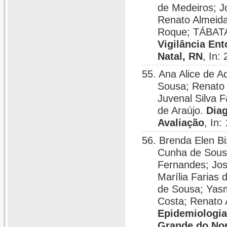
de Medeiros; J
Renato Almeida
Roque; TÁBATA
Vigilância En
Natal, RN
, In:
55. Ana Alice de A
Sousa; Renato
Juvenal Silva 
de Araújo.
Dia
Avaliação
, In:
56. Brenda Elen Bi
Cunha de Sousa
Fernandes; Jos
Marília Farias 
de Sousa; Yas
Costa; Renato
Epidemiologia
Grande do Nor