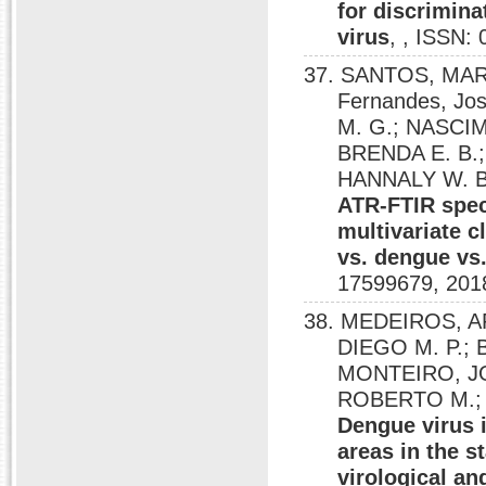
for discrimin
virus
, , ISSN:
37. SANTOS, MA
Fernandes, Jos
M. G.; NASCI
BRENDA E. B.;
HANNALY W. B
ATR-FTIR spec
multivariate c
vs. dengue vs.
17599679, 201
38. MEDEIROS, AR
DIEGO M. P.; 
MONTEIRO, JO
ROBERTO M.; F
Dengue virus 
areas in the s
virological an