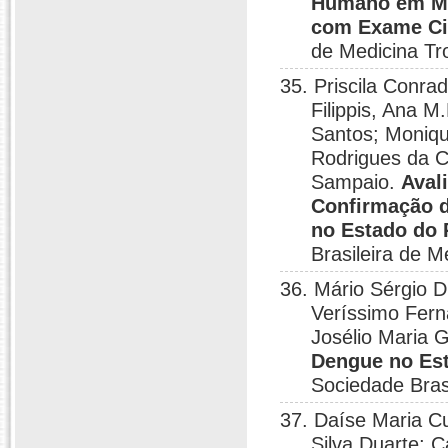
Humano em Mul
com Exame Ci
de Medicina Tro
35. Priscila Conra
Filippis, Ana M
Santos; Moniqu
Rodrigues da C
Sampaio.
Aval
Confirmação d
no Estado do 
Brasileira de M
36. Mário Sérgio 
Veríssimo Fern
Josélio Maria 
Dengue no Est
Sociedade Brasi
37. Daíse Maria C
Silva Duarte; 