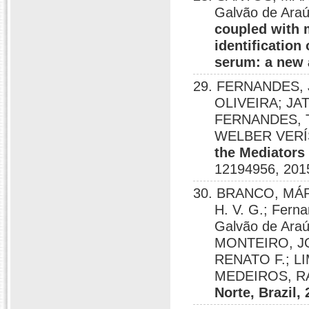
Galvão de Ara
coupled with m
identification
serum: a new
29. FERNANDES,
OLIVEIRA; J
FERNANDES, 
WELBER VERÍSS
the Mediators
12194956, 201
30. BRANCO, MÁR
H. V. G.; Fern
Galvão de Ara
MONTEIRO, JO
RENATO F.; LI
MEDEIROS, R
Norte, Brazil,