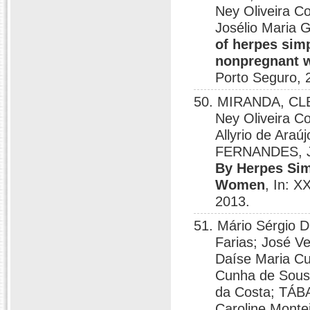
Ney Oliveira Co
Josélio Maria 
of herpes simp
nonpregnant
Porto Seguro, 
50. MIRANDA, CLE
Ney Oliveira 
Allyrio de Araú
FERNANDES, 
By Herpes Sim
Women
, In: X
2013.
51. Mário Sérgio D
Farias; José V
Daíse Maria Cu
Cunha de Sous
da Costa; TÁB
Caroline Monte