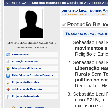
UFRN ›
SIGAA - Sistema Integrado de Gestão de Atividades A
Sebastiao Leal Ferreira V
HIS - DEPARTAMENTO DE HISTÓRIA
Produção Biblio
Trabalhos publicado
1. Sebastião Leal 
SEBASTIAO LEAL FERREIRA VARGAS NETTO
movimentos s
DEPARTAMENTO DE HISTÓRIA
Religião e Etn
Perfil Pessoal
2. Sebastião Leal 
Produção Intelectual
Libertação Na
Disciplinas Ministradas
Rurais Sem Te
Relatórios de Atividade Docente
política no c
Projetos de Pesquisa
Regional de His
Atividades de Extensão
3. Sebastião Leal 
Projetos de Monitoria
e no EZLN
, In
exclusão e viol
Ir ao Menu Principal