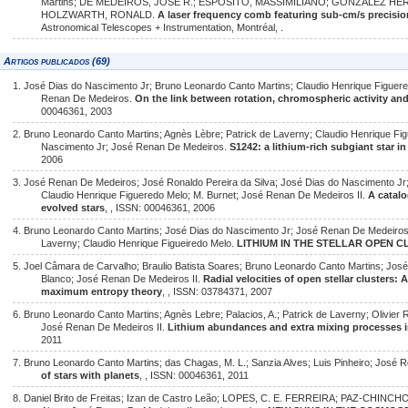
Martins; DE MEDEIROS, JOSÉ R.; ESPOSITO, MASSIMILIANO; GONZÁLEZ HE
HOLZWARTH, RONALD.
A laser frequency comb featuring sub-cm/s precisi
Astronomical Telescopes + Instrumentation, Montréal, .
Artigos publicados (69)
1. José Dias do Nascimento Jr; Bruno Leonardo Canto Martins; Claudio Henrique Figuere
Renan De Medeiros.
On the link between rotation, chromospheric activity an
00046361, 2003
2. Bruno Leonardo Canto Martins; Agnès Lèbre; Patrick de Laverny; Claudio Henrique Fig
Nascimento Jr; José Renan De Medeiros.
S1242: a lithium-rich subgiant star i
2006
3. José Renan De Medeiros; José Ronaldo Pereira da Silva; José Dias do Nascimento Jr; 
Claudio Henrique Figueredo Melo; M. Burnet; José Renan De Medeiros II.
A catalo
evolved stars
, , ISSN: 00046361, 2006
4. Bruno Leonardo Canto Martins; José Dias do Nascimento Jr; José Renan De Medeiros II
Laverny; Claudio Henrique Figueiredo Melo.
LITHIUM IN THE STELLAR OPEN C
5. Joel Câmara de Carvalho; Braulio Batista Soares; Bruno Leonardo Canto Martins; Jos
Blanco; José Renan De Medeiros II.
Radial velocities of open stellar clusters: 
maximum entropy theory
, , ISSN: 03784371, 2007
6. Bruno Leonardo Canto Martins; Agnès Lebre; Palacios, A.; Patrick de Laverny; Olivier R
José Renan De Medeiros II.
Lithium abundances and extra mixing processes i
2011
7. Bruno Leonardo Canto Martins; das Chagas, M. L.; Sanzia Alves; Luis Pinheiro; José 
of stars with planets
, , ISSN: 00046361, 2011
8. Daniel Brito de Freitas; Izan de Castro Leão; LOPES, C. E. FERREIRA; PAZ-CHINCHO