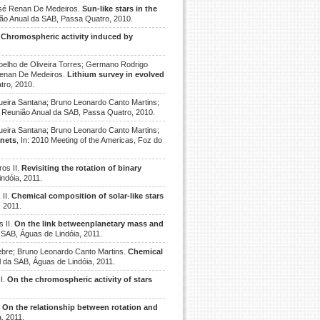
José Renan De Medeiros.
Sun-like stars in the
ião Anual da SAB, Passa Quatro, 2010.
.
Chromospheric activity induced by
Coelho de Oliveira Torres; Germano Rodrigo
 Renan De Medeiros.
Lithium survey in evolved
tro, 2010.
queira Santana; Bruno Leonardo Canto Martins;
V Reunião Anual da SAB, Passa Quatro, 2010.
queira Santana; Bruno Leonardo Canto Martins;
anets
, In: 2010 Meeting of the Americas, Foz do
os II.
Revisiting the rotation of binary
ndóia, 2011.
 II.
Chemical composition of solar-like stars
, 2011.
 II.
On the link betweenplanetary mass and
 SAB, Águas de Lindóia, 2011.
Lèbre; Bruno Leonardo Canto Martins.
Chemical
l da SAB, Águas de Lindóia, 2011.
I.
On the chromospheric activity of stars
.
On the relationship between rotation and
, 2011.