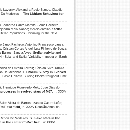
de Laverny; Alexandra Recio-Blanco; Claudio
 De Medeiros II.
The Lithium Behaviour for
no Leonardo Canto Martins; Saulo Carneiro
ejandra recio-blanco; marcio catelan.
Stellar
tellar Populations - Planning for the Next
do Janot Pacheco; Antonino Francesco Lanza;
; Cristian Cortes Angel; Luiz Pinheiro de Souza
e Barros; Sanzia Alves.
Stellar activity and
- Solar and Stellar Variability - Impact on Earth
lho de Oliveira Torres; Lício da Silva; ramiro
an De Medeiros II.
Lithium Survey in Evolved
 - Basic Galactic Building Blocks troughout Time
io Henrique Figueiredo Melo; José Dias do
processes in evolved stars of M67
, In: XXXV
Sales Vieira de Barros; Izan de Castro Leão;
oRoT exo-field
, In: XXXV Reunião Anual da
sé Renan De Medeiros.
Sun-like stars in the
d in the center CoRoT field
, In: XXXV