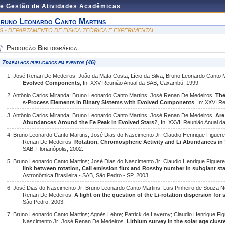
de Gestão de Atividades Acadêmicas
runo Leonardo Canto Martins
IS - DEPARTAMENTO DE FÍSICA TEÓRICA E EXPERIMENTAL
Produção Bibliográfica
Trabalhos publicados em eventos (46)
1. José Renan De Medeiros; João da Mata Costa; Lício da Silva; Bruno Leonardo Canto 
Evolved Components
, In: XXV Reunião Anual da SAB, Caxambú, 1999.
2. Antônio Carlos Miranda; Bruno Leonardo Canto Martins; José Renan De Medeiros.
The
s-Process Elements in Binary Sistems with Evolved Components
, In: XXVI R
3. Antônio Carlos Miranda; Bruno Leonardo Canto Martins; José Renan De Medeiros.
Are
Abundances Around the Fe Peak in Evolved Stars?
, In: XXVII Reunião Anual 
4. Bruno Leonardo Canto Martins; José Dias do Nascimento Jr; Claudio Henrique Figuere
Renan De Medeiros.
Rotation, Chromospheric Activity and Li Abundances in 
SAB, Florianópolis, 2002.
5. Bruno Leonardo Canto Martins; José Dias do Nascimento Jr; Claudio Henrique Figue
link between rotation, CaII emission flux and Rossby number in subgiant st
Astronômica Brasileira - SAB, Sâo Pedro - SP, 2003.
6. José Dias do Nascimento Jr; Bruno Leonardo Canto Martins; Luis Pinheiro de Souza N
Renan De Medeiros.
A light on the question of the Li-rotation dispersion for 
Sâo Pedro, 2003.
7. Bruno Leonardo Canto Martins; Agnès Lèbre; Patrick de Laverny; Claudio Henrique Fig
Nascimento Jr; José Renan De Medeiros.
Lithium survey in the solar age clust