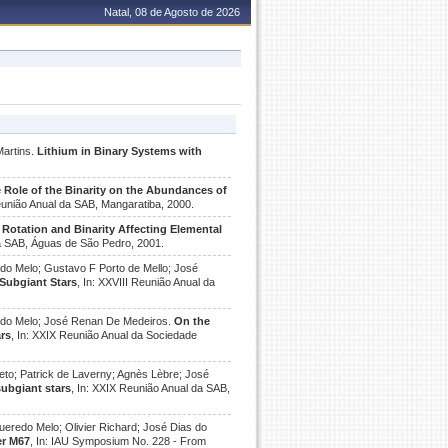
Natal, 08 de Agosto de 2026
Martins.
Lithium in Binary Systems with
 Role of the Binarity on the Abundances of
eunião Anual da SAB, Mangaratiba, 2000.
 Rotation and Binarity Affecting Elemental
da SAB, Águas de São Pedro, 2001.
do Melo; Gustavo F Porto de Mello; José
Subgiant Stars
, In: XXVIII Reunião Anual da
redo Melo; José Renan De Medeiros.
On the
ars
, In: XXIX Reunião Anual da Sociedade
eto; Patrick de Laverny; Agnès Lèbre; José
subgiant stars
, In: XXIX Reunião Anual da SAB,
ueredo Melo; Olivier Richard; José Dias do
er M67
, In: IAU Symposium No. 228 - From