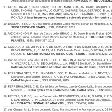
Alves; José Renan De Medeiros II; marcio catelan.
NEW SUNS IN THE COSMOS
9. PROBST, RAFAEL; Florian Kerber; I. C. LEAO; MANESCAU, ANTONIO; PASQUINI,
UDEM, THOMAS; Yuanjie Wu; LO CURTO, GASPARE; AVILA, GERARDO; Bruno Leo
Medeiros II; ESPOSITO, MASSIMILIANO; GONZÁLEZ HERNÁNDEZ, JONAY I.
RONALD.
A laser frequency comb featuring sub-cm/s precision for routine
10. DA SILVA, R. RODRIGUES; Bruno Leonardo Canto Martins; Renan de Medeiros, J..
O
SINGLE EVOLVED STARS
, , ISSN: 15384357, 2015
11. PAZ-CHINCHÓN, F.; Izan de Castro Leão; BRAVO, J. P.; Daniel Brito de Freitas; LO
catelan; Bruno Leonardo Canto Martins; Renan de Medeiros, J..
THE ROTATIONA
PLANETS
, , ISSN: 15384357, 2015
12. COSTA, A. D.; OLIVEIRA, L. L. A. DE; SILVA, D. FREIRE DA; MEDEIROS, J. R. DE; B
PAZ-CHINCHÓN, F.; CHAGAS, M. L. DAS; Izan de Castro Leão; OLIVEIRA, G. 
ROQUE, S..
KEPLER RAPIDLY ROTATING GIANT STARS
, , ISSN: 20418213, 2
13. Izan de Castro Leão; JANOT-PACHECO, E.; BAGLIN, A.; Renan de Medeiros, J.; Lu
V.; VALCARCE, A. A. R.; DE OLIVEIRA, L. L. A.; FREIRE DA SILVA, D.; Daniel Brito
Rotation period distribution of CoRoT and Kepler Sun-like stars
, , ISSN: 000
14. FERREIRA LOPES, C. E.; JANOT-PACHECO, E.; Renan de Medeiros, J.; NEVES, V.; LEA
Leonardo Canto Martins; DA COSTA, A. D.; PAZ-CHINCHON, F.; das Chagas, M. L
CoRoT M-giant stars
, , ISSN: 00046361, 2015
15. FERREIRA LOPES, C. E.; Daniel Brito de Freitas; Izan de Castro Leão; Bruno Leonar
Medeiros, J..
Stellar cycles from photometric data: CoRoT stars
, , ISSN: 0004
16. FREITAS, D. B. DE; Izan de Castro Leão; NEPOMUCENO, M. M. F.; JUNIOR, P. R.
L. DAS; BRAVO, J. P.; COSTA, A. D.; Bruno Leonardo Canto Martins; MEDEIROS, 
MULTIFRACTAL SIGNATURE ANALYSIS
, , ISSN: 15384357, 2016
17. das Chagas, M. L.; Bruno Leonardo Canto Martins; Antonino Francesco Lanza; DE M