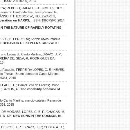
?
, , ISSN: 20418205, 2013
 LUCA; REBOLO, RAFAEL; STEINMETZ, TILO;
nardo Canto Martins; José Renan De
; HÄNSCH, THEODOR W.; HOLZWARTH,
 operation on HARPS
, , ISSN: 1996756X, 2014
N THE NATURE OF RAPIDLY ROTATING
PES, C. E. FERREIRA; Sanzia Alves; marcio
L BEHAVIOR OF KEPLER STARS WITH
runo Leonardo Canto Martins; BRAVO, J. P.;
PEREIRA DE; SILVA, R. RODRIGUES DA;
015
ca Pasquini; FERREIRA LOPES, C. E.; NEVES,
 de Freitas; Bruno Leonardo Canto Martins.
46361, 2015
O, I. C.; Daniel Brito de Freitas; Bruno
.; BAGLIN, A..
The variability behavior of
do Canto Martins; marcio catelan; Renan de
6361, 2015
 V. DE MORAES; LOPES, C. E. F.; CHAGAS, M.
J. R. DE.
NEW SUNS IN THE COSMOS. III.
EDEIROS, J. R.; BRAVO, J. P.; COSTA, A. D.;