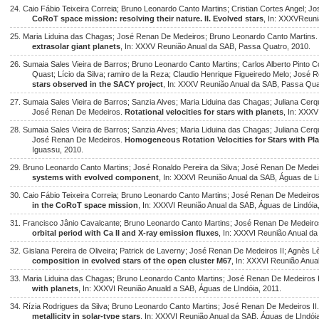
24. Caio Fábio Teixeira Correia; Bruno Leonardo Canto Martins; Cristian Cortes Angel; 
CoRoT space mission: resolving their nature. II. Evolved stars
, In: XXXVReun
25. Maria Liduina das Chagas; José Renan De Medeiros; Bruno Leonardo Canto Martins
extrasolar giant planets
, In: XXXV Reunião Anual da SAB, Passa Quatro, 2010.
26. Sumaia Sales Vieira de Barros; Bruno Leonardo Canto Martins; Carlos Alberto Pinto 
Quast; Lício da Silva; ramiro de la Reza; Claudio Henrique Figueiredo Melo; José
stars observed in the SACY project
, In: XXXV Reunião Anual da SAB, Passa Qua
27. Sumaia Sales Vieira de Barros; Sanzia Alves; Maria Liduina das Chagas; Juliana Cer
José Renan De Medeiros.
Rotational velocities for stars with planets
, In: XXX
28. Sumaia Sales Vieira de Barros; Sanzia Alves; Maria Liduina das Chagas; Juliana Cer
José Renan De Medeiros.
Homogeneous Rotation Velocities for Stars with Pl
Iguassu, 2010.
29. Bruno Leonardo Canto Martins; José Ronaldo Pereira da Silva; José Renan De Medeir
systems with evolved component
, In: XXXVI Reunião Anual da SAB, Águas de Li
30. Caio Fábio Teixeira Correia; Bruno Leonardo Canto Martins; José Renan De Medeiros
in the CoRoT space mission
, In: XXXVI Reunião Anual da SAB, Águas de Lindóia
31. Francisco Jânio Cavalcante; Bruno Leonardo Canto Martins; José Renan De Medeiros
orbital period with Ca II and X-ray emission fluxes
, In: XXXVI Reunião Anual da
32. Gislana Pereira de Oliveira; Patrick de Laverny; José Renan De Medeiros II; Agnès 
composition in evolved stars of the open cluster M67
, In: XXXVI Reunião Anua
33. Maria Liduina das Chagas; Bruno Leonardo Canto Martins; José Renan De Medeiros I
with planets
, In: XXXVI Reunião Anuald a SAB, Águas de LIndóia, 2011.
34. Rízia Rodrigues da Silva; Bruno Leonardo Canto Martins; José Renan De Medeiros II
metallicity in solar-type stars
, In: XXXVI Reunião Anual da SAB, Águas de LIndóia