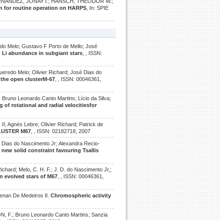
RNÁNDEZ, JONAY I.; HÄNSCH, THEODOR W.;
on for routine operation on HARPS
, In: SPIE
do Melo; Gustavo F Porto de Mello; José
d Li abundance in subgiant stars
, , ISSN:
ueredo Melo; Olivier Richard; José Dias do
n the open clusterM-67
, , ISSN: 00046361,
Bruno Leonardo Canto Martins; Lício da Silva;
g of rotational and radial velocitiesfor
; Agnès Lebre; Olivier Richard; Patrick de
LUSTER M67
, , ISSN: 02182718, 2007
é Dias do Nascimento Jr; Alexandra Recio-
A new solid constraint favouring Tsallis
ichard; Melo, C. H. F.; J. D. do Nascimento Jr,;
n evolved stars of M67
, , ISSN: 00046361,
Renan De Medeiros II.
Chromospheric activity
N, F.; Bruno Leonardo Canto Martins; Sanzia