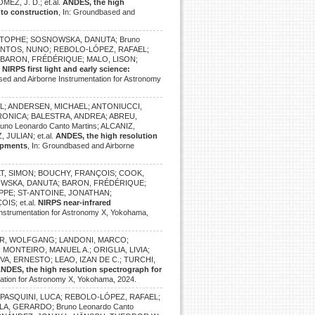
EZ, J. D.; et.al.
ANDES, the high
 to construction
, In: Groundbased and
ISTOPHE; SOSNOWSKA, DANUTA; Bruno
 SANTOS, NUNO; REBOLO-LÓPEZ, RAFAEL;
 BARON, FRÉDÉRIQUE; MALO, LISON;
.
NIRPS first light and early science:
sed and Airborne Instrumentation for Astronomy
EL; ANDERSEN, MICHAEL; ANTONIUCCI,
ERONICA; BALESTRA, ANDREA; ABREU,
o Leonardo Canto Martins; ALCANIZ,
JULIAN; et.al.
ANDES, the high resolution
lopments
, In: Groundbased and Airborne
LT, SIMON; BOUCHY, FRANÇOIS; COOK,
NOWSKA, DANUTA; BARON, FRÉDÉRIQUE;
LIPPE; ST-ANTOINE, JONATHAN;
IS; et.al.
NIRPS near-infrared
Instrumentation for Astronomy X, Yokohama,
ER, WOLFGANG; LANDONI, MARCO;
MONTEIRO, MANUEL A.; ORIGLIA, LIVIA;
IVA, ERNESTO; LEAO, IZAN DE C.; TURCHI,
NDES, the high resolution spectrograph for
tation for Astronomy X, Yokohama, 2024.
; PASQUINI, LUCA; REBOLO-LÓPEZ, RAFAEL;
A, GERARDO; Bruno Leonardo Canto