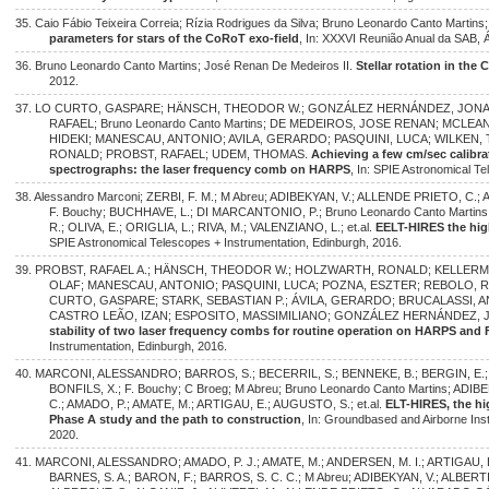
35. Caio Fábio Teixeira Correia; Rízia Rodrigues da Silva; Bruno Leonardo Canto Martin
parameters for stars of the CoRoT exo-field
, In: XXXVI Reunião Anual da SAB, 
36. Bruno Leonardo Canto Martins; José Renan De Medeiros II.
Stellar rotation in the
2012.
37. LO CURTO, GASPARE; HÄNSCH, THEODOR W.; GONZÁLEZ HERNÁNDEZ, JONAY 
RAFAEL; Bruno Leonardo Canto Martins; DE MEDEIROS, JOSE RENAN; MCLEAN
HIDEKI; MANESCAU, ANTONIO; AVILA, GERARDO; PASQUINI, LUCA; WILKEN,
RONALD; PROBST, RAFAEL; UDEM, THOMAS.
Achieving a few cm/sec calibrat
spectrographs: the laser frequency comb on HARPS
, In: SPIE Astronomical T
38. Alessandro Marconi; ZERBI, F. M.; M Abreu; ADIBEKYAN, V.; ALLENDE PRIETO, C.; A
F. Bouchy; BUCHHAVE, L.; DI MARCANTONIO, P.; Bruno Leonardo Canto Martin
R.; OLIVA, E.; ORIGLIA, L.; RIVA, M.; VALENZIANO, L.; et.al.
EELT-HIRES the hig
SPIE Astronomical Telescopes + Instrumentation, Edinburgh, 2016.
39. PROBST, RAFAEL A.; HÄNSCH, THEODOR W.; HOLZWARTH, RONALD; KELLERM
OLAF; MANESCAU, ANTONIO; PASQUINI, LUCA; POZNA, ESZTER; REBOLO, 
CURTO, GASPARE; STARK, SEBASTIAN P.; ÁVILA, GERARDO; BRUCALASSI, ANNA
CASTRO LEÃO, IZAN; ESPOSITO, MASSIMILIANO; GONZÁLEZ HERNÁNDEZ, JON
stability of two laser frequency combs for routine operation on HARPS an
Instrumentation, Edinburgh, 2016.
40. MARCONI, ALESSANDRO; BARROS, S.; BECERRIL, S.; BENNEKE, B.; BERGIN, E.; B
BONFILS, X.; F. Bouchy; C Broeg; M Abreu; Bruno Leonardo Canto Martins; ADI
C.; AMADO, P.; AMATE, M.; ARTIGAU, E.; AUGUSTO, S.; et.al.
ELT-HIRES, the hi
Phase A study and the path to construction
, In: Groundbased and Airborne Inst
2020.
41. MARCONI, ALESSANDRO; AMADO, P. J.; AMATE, M.; ANDERSEN, M. I.; ARTIGAU, E.
BARNES, S. A.; BARON, F.; BARROS, S. C. C.; M Abreu; ADIBEKYAN, V.; ALBERTI,