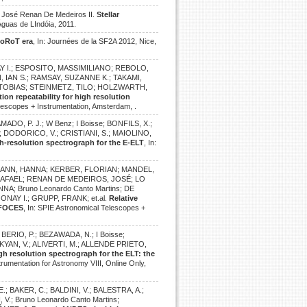
s; José Renan De Medeiros II.
Stellar
Águas de LIndóia, 2011.
 CoRoT era
, In: Journées de la SF2A 2012, Nice,
I.; ESPOSITO, MASSIMILIANO; REBOLO,
, IAN S.; RAMSAY, SUZANNE K.; TAKAMI,
 TOBIAS; STEINMETZ, TILO; HOLZWARTH,
ion repeatability for high resolution
elescopes + Instrumentation, Amsterdam, .
MADO, P. J.; W Benz; I Boisse; BONFILS, X.;
s; DODORICO, V.; CRISTIANI, S.; MAIOLINO,
h-resolution spectrograph for the E-ELT
, In:
ANN, HANNA; KERBER, FLORIAN; MANDEL,
RAFAEL; RENAN DE MEDEIROS, JOSÉ; LO
; Bruno Leonardo Canto Martins; DE
AY I.; GRUPP, FRANK; et.al.
Relative
d FOCES
, In: SPIE Astronomical Telescopes +
ERIO, P.; BEZAWADA, N.; I Boisse;
BEKYAN, V.; ALIVERTI, M.; ALLENDE PRIETO,
gh resolution spectrograph for the ELT: the
rumentation for Astronomy VIII, Online Only,
; BAKER, C.; BALDINI, V.; BALESTRA, A.;
 V.; Bruno Leonardo Canto Martins;