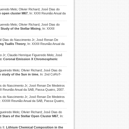
ueredo Melo; Olivier Richard; José Dias do
he open cluster M67
, In: XXXI Reunião Anual da
ueredo Melo; Olivier Richard; José Dias do
Study of the Stellar Mixing
, In: XXXII
osé Dias do Nascimento Jr; José Renan De
ing Tsallis Theory
, In: XXXII Reunião Anual da
o Jr; Claudio Henrique Figueredo Melo; José
ere: Coronal Emission X Chromospheric
gueiredo Melo; Olivier Richard; José Dias do
e study of the Sun in time
, In: 2nd CoRoT-
Dias do Nascimento Jr; José Renan De Medeiros
XIII Reunião Anual da SAB, Passa Quatro, 2007.
Dias do Nascimento Jr; José Renan De Medeiros
In: XXXIII Reunião Anual da SAB, Passa Quatro,
gueiredo Melo; Olivier Richard; José Dias do
 Stars of the Stellar Open Cluster M67
, In:
s II.
Lithium Chemical Composition in the