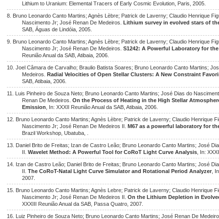
Lithium to Uranium: Elemental Tracers of Early Cosmic Evolution, Paris, 2005.
8. Bruno Leonardo Canto Martins; Agnès Lèbre; Patrick de Laverny; Claudio Henrique Fig
Nascimento Jr; José Renan De Medeiros.
Lithium survey in evolved stars of t
SAB, Águas de Lindóia, 2005.
9. Bruno Leonardo Canto Martins; Agnès Lèbre; Patrick de Laverny; Claudio Henrique Fig
Nascimento Jr; José Renan De Medeiros.
S1242: A Powerful Laboratory for the 
Reunião Anual da SAB, Atibaia, 2006.
10. Joel Câmara de Carvalho; Braulio Batista Soares; Bruno Leonardo Canto Martins; J
Medeiros.
Radial Velocities of Open Stellar Clusters: A New Constraint Favor
SAB, Atibaia, 2006.
11. Luis Pinheiro de Souza Neto; Bruno Leonardo Canto Martins; José Dias do Nasciment
Renan De Medeiros.
On the Process of Heating in the High Stellar Atmosph
Emission
, In: XXXII Reunião Anual da SAB, Atibaia, 2006.
12. Bruno Leonardo Canto Martins; Agnès Lèbre; Patrick de Laverny; Claudio Henrique Fi
Nascimento Jr; José Renan De Medeiros II.
M67 as a powerful laboratory for th
Brazil Workshop, Ubatuba, .
13. Daniel Brito de Freitas; Izan de Castro Leão; Bruno Leonardo Canto Martins; José 
II.
Wavelet Method: A Powerful Tool for CoRoT Light Curve Analysis
, In: XX
14. Izan de Castro Leão; Daniel Brito de Freitas; Bruno Leonardo Canto Martins; José 
II.
The CoRoT-Natal Light Curve Simulator and Rotational Period Analyzer
, 
2007.
15. Bruno Leonardo Canto Martins; Agnès Lebre; Patrick de Laverny; Claudio Henrique Fi
Nascimento Jr; José Renan De Medeiros II.
On the Lithium Depletion in Evolved
XXXIII Reunião Anual da SAB, Passa Quatro, 2007.
16. Luiz Pinheiro de Souza Neto; Bruno Leonardo Canto Martins; José Renan De Medeiro