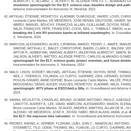
ALBRECHT, S.; ALCANIZ, J.; ALIVERTI, M.; ALLENDE PRIETO, C.; ALVARADO GÓM
resolution spectrograph for the ELT: science case, baseline design and path
Airborne Instrumentation for Astronomy IX, Montréal, 2022.
42. ARTIGAU, ÉTIENNE; RESHETOV, VLADIMIR; DUMUSQUE, XAVIER; LOVIS, CHR
Leonardo Canto Martins; DE MEDEIROS, JOSE RENAN; DELFOSSE, XAVIER;
ABREU, MANUEL; BOUCHY, FRANÇOIS; ALLAIN, GUILLAUME; DOYON, RENÉ;
WILDI, FRANÇOIS; PEPE, FRANCESO; COOK, NEIL J.; THIBAULT, SIMON; et.al
breaking the 1 m/s RV precision barrier at infrared wavelengths
, In: Groundba
X, Yokohama, 2024.
43. MARCONI, ALESSANDRO; ALVES, CATARINA; AMADO, PEDRO J.; AMATE, MANU
SIMONE; ARTIGAU, E.; BAILET, CHRISTOPHE; BAKER, CLARK E.; BALDINI, V
ARTUR R.; ADIBEKYAN, VARDAN; ALBERTI, VALENTINA; ALBRECHT, SIMON; Brun
JAILSON; ALIVERTI, MATTEO; ALLENDE PRIETO, CARLOS; ALVARADO-GOMEZ, 
spectrograph for the ELT: science goals, project overview, and future deve
Instrumentation for Astronomy X, Yokohama, 2024.
44. MALO, LISON; SORDET, MICHAËL; ARTIGAU, ÉTIENNE; DOYON, RENÉ; THIBAU
NEIL J.; FRENSCH, YOLANDA; LO CURTO, GASPARE; ZINS, GÉRARD; SOS
POULIN-GIRARD, ANNE-SOPHIE; Bruno Leonardo Canto Martins; VALLÉE, PHI
BROUSSEAU, DENIS; AUGER, HUGUES; RESHETOV, VLADIMIR; WILDI, FRANÇO
spectrograph: AITV phase at ESO3.6m/La Silla
, In: Groundbased and Airborne 
2024.
45. SANNA, NICOLETTA; CHAZELAS, BRUNO; DI MARCANTONIO, PAOLO; GAESSL
LANOTTE, AUDREY A.; LEE, DAVID; MARCONI, ALESSANDRO; MASON, ELENA; 
Bruno Leonardo Canto Martins; SCAUDO, ANDREA; MARTINS, ALLAN DE M.; OL
ALESSIO; DE MEDEIROS, JOSE R.; ROSSI, FABIO; BRUCALASSI, ANNA; et.al.
A
the ELT: the exposure time calculator
, In: Groundbased and Airborne Instrumen
46. PROBST, RAFAEL A.; KERBER, FLORIAN; LEÃO, IZAN C.; MANESCAU, ANTONIO
STEINMETZ, TILO; UDEM, THOMAS; WU, YUANJIE; LO CURTO, GASPARE; AVIL