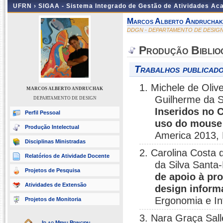
UFRN ›
SIGAA - Sistema Integrado de Gestão de Atividades A
Marcos Alberto Andruchak
DDGN - DEPARTAMENTO DE DESIG
Produção Biblio
Trabalhos publicado
1. Michele de Oli
MARCOS ALBERTO ANDRUCHAK
Guilherme da S
DEPARTAMENTO DE DESIGN
Inseridos no 
Perfil Pessoal
uso do mouse 
Produção Intelectual
America 2013, 
Disciplinas Ministradas
2. Carolina Costa 
Relatórios de Atividade Docente
da Silva Santa
Projetos de Pesquisa
de apoio à pr
Atividades de Extensão
design inform
Ergonomia e I
Projetos de Monitoria
3. Nara Graça Sal
Ir ao Menu Principal