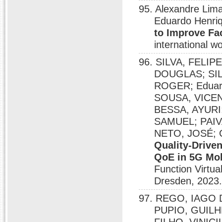
95. Alexandre Lim
Eduardo Henriq
to Improve Fac
international w
96. SILVA, FELI
DOUGLAS; SIL
ROGER; Eduard
SOUSA, VICE
BESSA, AYURI
SAMUEL; PAIV
NETO, JOSÉ; C
Quality-Drive
QoE in 5G Mo
Function Virtu
Dresden, 2023
97. REGO, IAGO
PUPIO, GUILH