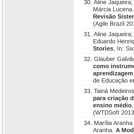
30. Aline Jaqueir
Márcia Lucena
Revisão Siste
(Agile Brazil 2
31. Aline Jaqueira
Eduardo Henriq
Stories
, In: Si
32. Glauber Galvã
como instrume
aprendizagem 
de Educação em
33. Tainá Medeiro
para criação 
ensino médio
(WTDSoft 2013)
34. Marília Aranha
Aranha.
A Mod