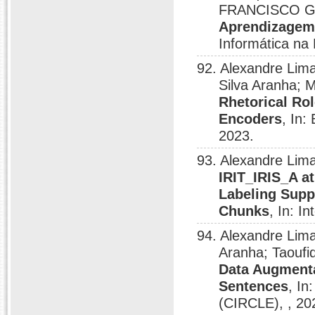
FRANCISCO G
Aprendizagem
Informática na
92. Alexandre Lim
Silva Aranha;
Rhetorical Ro
Encoders
, In:
2023.
93. Alexandre Lim
IRIT_IRIS_A a
Labeling Supp
Chunks
, In: I
94. Alexandre Lim
Aranha; Taoufi
Data Augmentat
Sentences
, In
(CIRCLE), , 20