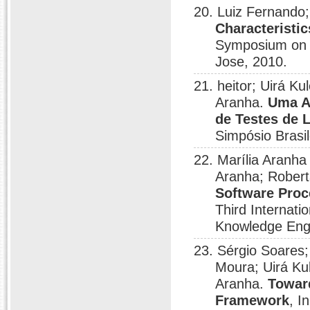
20. Luiz Fernando
Characteristi
Symposium on S
Jose, 2010.
21. heitor; Uirá K
Aranha.
Uma A
de Testes de 
Simpósio Brasil
22. Marília Aranha
Aranha; Rober
Software Proc
Third Internat
Knowledge Engi
23. Sérgio Soares;
Moura; Uirá Ku
Aranha.
Towar
Framework
, I