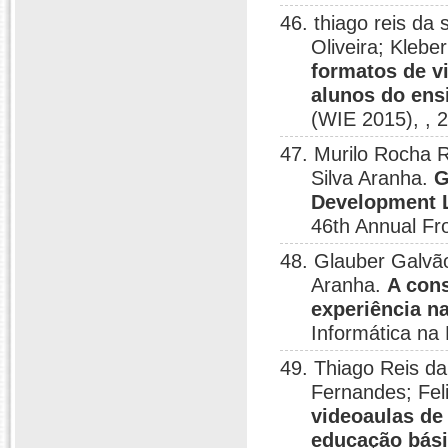
46. thiago reis da
Oliveira; Kleb
formatos de v
alunos do ens
(WIE 2015), , 
47. Murilo Rocha 
Silva Aranha.
G
Development L
46th Annual Fro
48. Glauber Galvão
Aranha.
A cons
experiência n
Informática na
49. Thiago Reis da
Fernandes; Fel
videoaulas de
educação bás