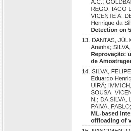
A.C.; GOLDBA
REGO, IAGO D.
VICENTE A. D
Henrique da Si
Detection on 
13. DANTAS, JÚLI
Aranha; SILV
Reprovação: u
de Amostrag
14. SILVA, FELI
Eduardo Henri
UIRÁ; IMMICH
SOUSA, VICEN
N.; DA SILVA,
PAIVA, PABLO
ML-based inter
offloading of 
15. NASCIMENTO