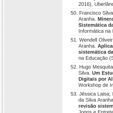
2016), Uberlân
50. Francisco Silv
Aranha.
Miner
Sistemática da
Informática na
51. Wendell Olivei
Aranha.
Aplica
sistemática da
na Educação (S
52. Hugo Mesquita
Silva.
Um Estud
Digitais por 
Workshop de In
53. Jéssica Laisa
da Silva Aranh
revisão sistem
Jogos e Entret