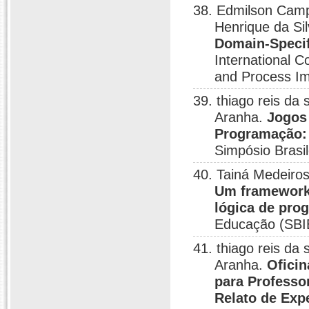
38. Edmilson Campo
Henrique da Si
Domain-Specif
International 
and Process Im
39. thiago reis da
Aranha.
Jogos
Programação: 
Simpósio Brasil
40. Tainá Medeiros
Um framework 
lógica de pro
Educação (SBIE
41. thiago reis da
Aranha.
Ofici
para Profess
Relato de Exp