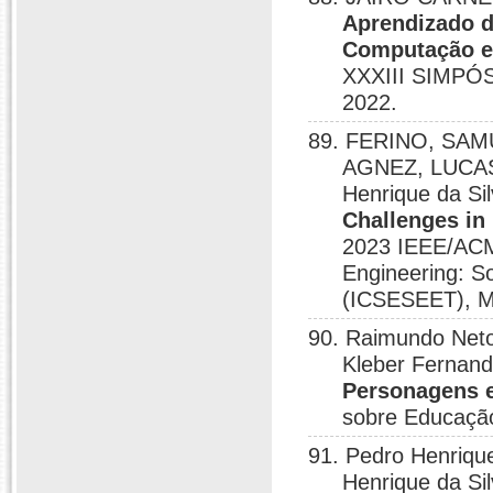
Aprendizado d
Computação e
XXXIII SIMPÓ
2022.
89. FERINO, SA
AGNEZ, LUCAS
Henrique da S
Challenges in
2023 IEEE/ACM 
Engineering: S
(ICSESEET), M
90. Raimundo Neto;
Kleber Fernand
Personagens 
sobre Educaçã
91. Pedro Henriqu
Henrique da Si