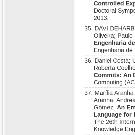
Controlled Ex
Doctoral Sympo
2013.
35. DAVI DEHARBE;
Oliveira; Paulo
Engenharia d
Engenharia de 
36. Daniel Costa; 
Roberta Coelh
Commits: An E
Computing (AC
37. Marília Aranha
Aranha; Andrea
Gómez.
An Emp
Language for 
The 26th Inter
Knowledge Engi