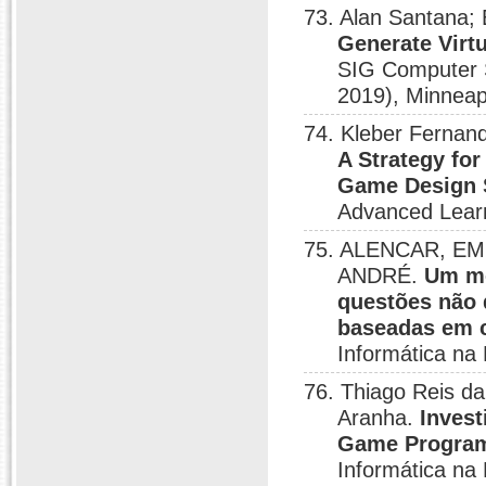
73. Alan Santana;
Generate Virt
SIG Computer 
2019), Minneap
74. Kleber Fernan
A Strategy fo
Game Design S
Advanced Learn
75. ALENCAR, EME
ANDRÉ.
Um mo
questões não 
baseadas em 
Informática na 
76. Thiago Reis da
Aranha.
Invest
Game Program
Informática na