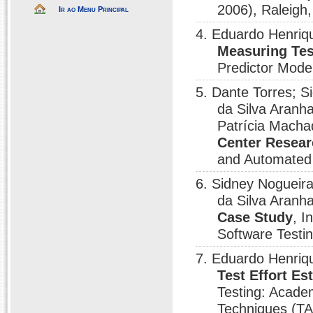
2006), Raleigh,
Ir ao Menu Principal
4. Eduardo Henriq
Measuring Tes
Predictor Mode
5. Dante Torres; 
da Silva Aranh
Patrícia Macha
Center Resea
and Automated 
6. Sidney Nogueir
da Silva Aranh
Case Study
, I
Software Testi
7. Eduardo Henriq
Test Effort E
Testing: Acade
Techniques (TA