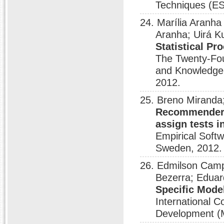
Techniques (ES
24. Marília Aranha
Aranha; Uirá K
Statistical P
The Twenty-Fou
and Knowledge 
2012.
25. Breno Miranda;
Recommender S
assign tests i
Empirical Soft
Sweden, 2012.
26. Edmilson Campo
Bezerra; Eduar
Specific Mode
International 
Development (