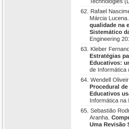
Technologies (
62. Rafael Nascime
Márcia Lucena
qualidade na 
Sistemático da
Engineering 20
63. Kleber Fernan
Estratégias p
Educativos: u
de Informática
64. Wendell Olivei
Procedural de
Educativos u
Informática na
65. Sebastião Rodr
Aranha.
Compu
Uma Revisão S