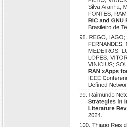
FILHO, VINICI
Silva Aranha
FONTES, RAM
RIC and GNU 
Brasileiro de 
98. REGO, IAGO; 
FERNANDES, 
MEDEIROS, L
LOPES, VITOR
VINICIUS; SO
RAN xApps for
IEEE Conferenc
Defined Netwo
99. Raimundo Neto
Strategies in
Literature Re
2024.
100. Thiago Reis d