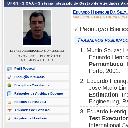
UFRN ›
SIGAA - Sistema Integrado de Gestão de Atividades A
Eduardo Henrique Da Silva
DIM - DEPARTAMENTO DE INFORMÁ
Produção Biblio
Trabalhos publicado
1. Murilo Souza; 
EDUARDO HENRIQUE DA SILVA ARANHA
Eduardo Henriq
DEPARTAMENTO DE INFORMÁTICA E
MATEMÁTICA APLICADA
Pernambuco
,
Perfil Pessoal
Porto, 2001.
Produção Intelectual
2. Eduardo Henriq
Disciplinas Ministradas
Jose Mario Li
Estimation
, I
Relatórios de Atividade Docente
Engineering, Ra
Projetos de Pesquisa
Atividades de Extensão
3. Eduardo Henriq
Test Executio
Projetos de Monitoria
International 