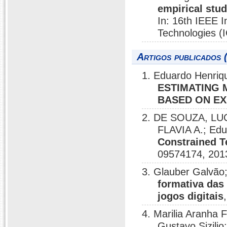
empirical stu
In: 16th IEEE 
Technologies (
Artigos publicados 
1. Eduardo Henriq
ESTIMATING 
BASED ON EX
2. DE SOUZA, LU
FLAVIA A.; Edu
Constrained T
09574174, 201
3. Glauber Galvão
formativa das
jogos digitais
4. Marilia Aranha 
Gustavo Sizili