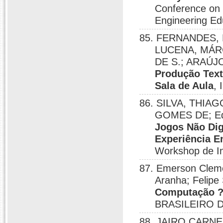
Conference on 
Engineering Ed
85. FERNANDES, K
LUCENA, MÁRC
DE S.; ARAÚ
Produção Text
Sala de Aula
, 
86. SILVA, THIA
GOMES DE; Edu
Jogos Não Dig
Experiência E
Workshop de In
87. Emerson Clemen
Aranha; Felipe
Computação ?
BRASILEIRO D
88. JAIRO CARNEIR