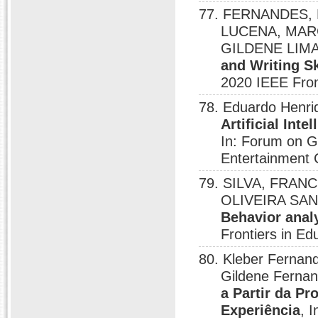
77. FERNANDES, K
LUCENA, MAR
GILDENE LIM
and Writing S
2020 IEEE Fron
78. Eduardo Henriq
Artificial Int
In: Forum on 
Entertainment C
79. SILVA, FRAN
OLIVEIRA SANT
Behavior analy
Frontiers in Ed
80. Kleber Fernan
Gildene Ferna
a Partir da P
Experiência
, 