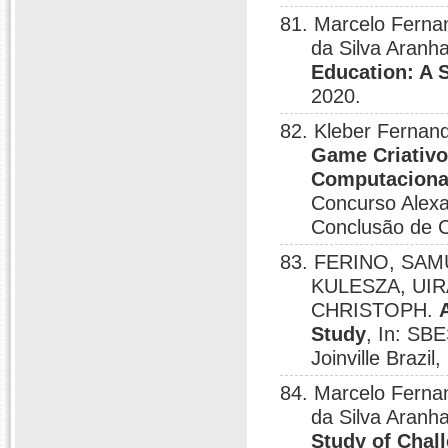
81. Marcelo Ferna
da Silva Aranh
Education: A 
2020.
82. Kleber Fernan
Game Criativo
Computacional
Concurso Alexa
Conclusão de C
83. FERINO, SA
KULESZA, UIRÁ
CHRISTOPH.
Study
, In: SB
Joinville Brazil
84. Marcelo Ferna
da Silva Aranh
Study of Cha