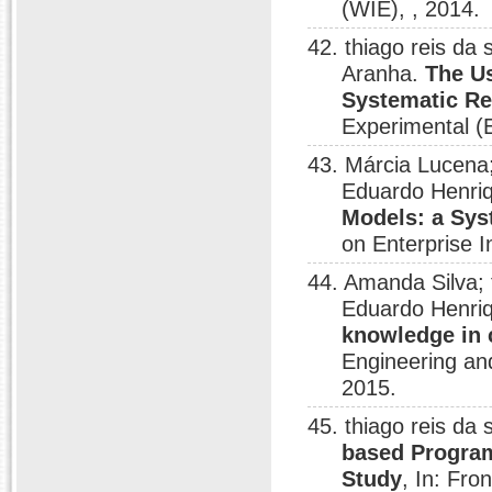
(WIE), , 2014.
42. thiago reis da
Aranha.
The U
Systematic R
Experimental 
43. Márcia Lucena;
Eduardo Henriq
Models: a Sys
on Enterprise 
44. Amanda Silva; 
Eduardo Henriq
knowledge in 
Engineering an
2015.
45. thiago reis da
based Program
Study
, In: Fro