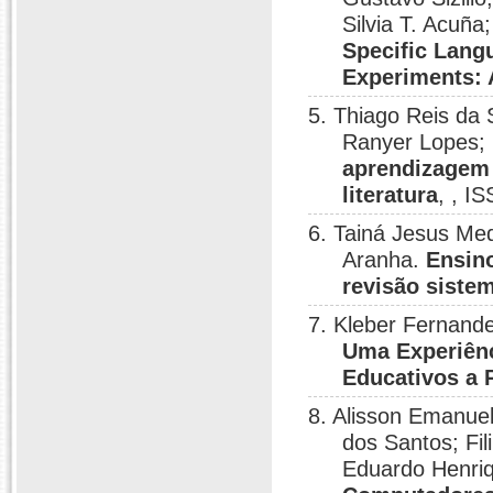
Silvia T. Acuñ
Specific Lang
Experiments: 
5. Thiago Reis da 
Ranyer Lopes; 
aprendizagem 
literatura
, , I
6. Tainá Jesus Med
Aranha.
Ensino
revisão sistem
7. Kleber Fernand
Uma Experiênc
Educativos a 
8. Alisson Emanuel
dos Santos; Fil
Eduardo Henriq