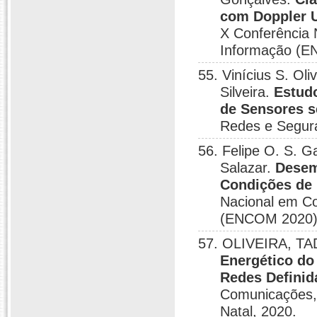
com Doppler U
X Conferência
Informação (E
55. Vinícius S. Oli
Silveira.
Estudo
de Sensores 
Redes e Segur
56. Felipe O. S. G
Salazar.
Desem
Condições de 
Nacional em C
(ENCOM 2020),
57. OLIVEIRA, TADE
Energético d
Redes Definid
Comunicações,
Natal, 2020.