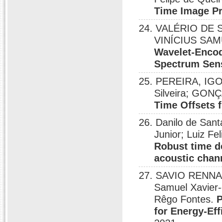
Time Image Pr
24. VALÉRIO DE
VINÍCIUS SAMUE
Wavelet-Encod
Spectrum Sen
25. PEREIRA, IGO
Silveira; GON
Time Offsets 
26. Danilo de Sant
Junior; Luiz Fe
Robust time d
acoustic chan
27. SAVIO RENNAN
Samuel Xavier-d
Rêgo Fontes.
P
for Energy-Ef