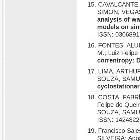
15. CAVALCANTE, 
SIMON; VEGAS
analysis of w
models on sim
ISSN: 0306891
16. FONTES, ALU
M.; Luiz Felipe
correntropy: D
17. LIMA, ARTHUR 
SOUZA, SAMU
cyclostationar
18. COSTA, FAB
Felipe de Que
SOUZA, SAMU
ISSN: 1424822
19. Francisco S
SILVEIRA; Agos