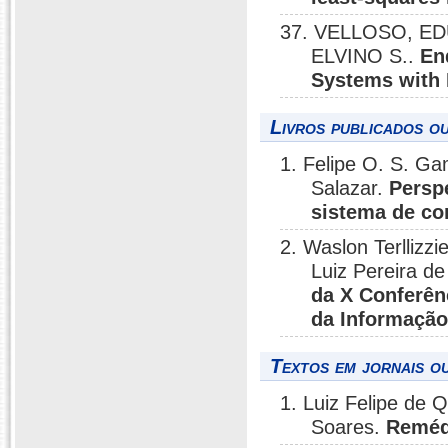
37. VELLOSO, EDUA
ELVINO S..
En
Systems with 
Livros publicados o
1. Felipe O. S. Ga
Salazar.
Persp
sistema de co
2. Waslon Terllizzi
Luiz Pereira d
da X Conferên
da Informaçã
Textos em jornais ou
1. Luiz Felipe de 
Soares.
Remédi