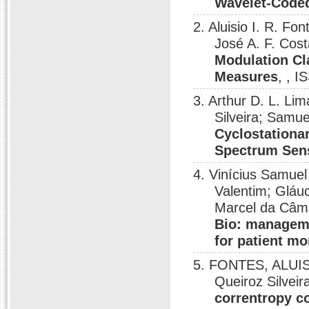
Wavelet-Code
2. Aluisio I. R. F
José A. F. Cost
Modulation Cla
Measures
, , 
3. Arthur D. L. Lim
Silveira; Samu
Cyclostationar
Spectrum Sen
4. Vinícius Samuel
Valentim; Gláuc
Marcel da Câma
Bio: manageme
for patient mo
5. FONTES, ALUISI
Queiroz Silvei
correntropy co