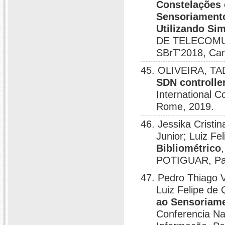
Constelações
Sensoriamento
Utilizando Si
DE TELECOMU
SBrT'2018, Ca
45. OLIVEIRA, TADE
SDN controlle
International 
Rome, 2019.
46. Jessika Cristi
Junior; Luiz Fe
Bibliométrico
POTIGUAR, Pau
47. Pedro Thiago V
Luiz Felipe de 
ao Sensoriame
Conferencia N