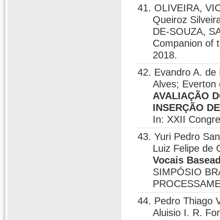
41. OLIVEIRA, VIC
Queiroz Silve
DE-SOUZA, S
Companion of t
2018.
42. Evandro A. de 
Alves; Everton
AVALIAÇÃO
INSERÇÃO D
In: XXII Congr
43. Yuri Pedro Sant
Luiz Felipe de 
Vocais Basead
SIMPÓSIO BR
PROCESSAMENT
44. Pedro Thiago V
Aluisio I. R. Fo