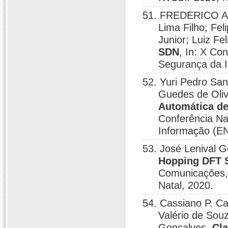
51. FREDERICO A
Lima Filho; Fel
Junior; Luiz Fe
SDN
, In: X Co
Segurança da 
52. Yuri Pedro San
Guedes de Olive
Automática d
Conferência N
Informação (E
53. José Lenival G
Hopping DFT 
Comunicações,
Natal, 2020.
54. Cassiano P. Ca
Valério de Souz
Gonçalves.
Cl