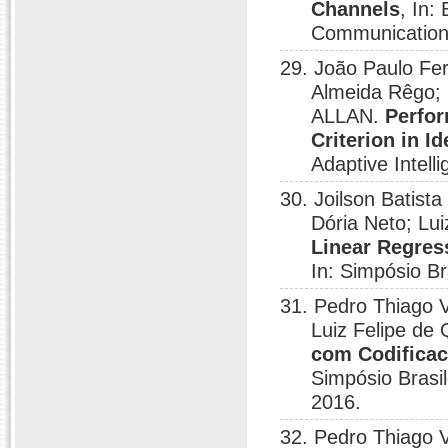
Channels
, In
Communications
29. João Paulo Ferr
Almeida Rêgo; 
ALLAN.
Perfor
Criterion in I
Adaptive Intell
30. Joilson Batista
Dória Neto; Lu
Linear Regres
In: Simpósio Br
31. Pedro Thiago V
Luiz Felipe de 
com Codifica
Simpósio Brasi
2016.
32. Pedro Thiago V