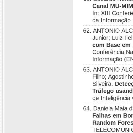
Canal MU-MIM
In: XIII Confe
da Informação
62. ANTONIO ALCI
Junior; Luiz Fe
com Base em M
Conferência N
Informação (E
63. ANTONIO ALCI
Filho; Agostinh
Silveira.
Detec
Tráfego usand
de Inteligênci
64. Daniela Maia da
Falhas em Bom
Random Fores
TELECOMUNIC