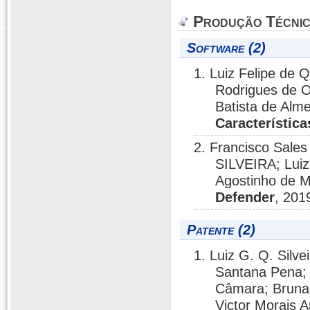
Produção Técni
Software (2)
1. Luiz Felipe de Q
Rodrigues de Ol
Batista de Alm
Característica
2. Francisco Sa
SILVEIRA; Luiz 
Agostinho de M
Defender
, 201
Patente (2)
1. Luiz G. Q. Silve
Santana Pena; G
Câmara; Bruna 
Victor Morais 