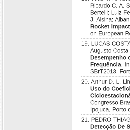
Ricardo C. A. 
Bertelli; Luiz 
J. Alsina; Alba
Rocket Impact
on European Ro
19. LUCAS COSTA 
Augusto Costa 
Desempenho da
Frequência
, I
SBrT2013, Fort
20. Arthur D. L. Li
Uso do Coefic
Cicloestacioná
Congresso Bras
Ipojuca, Porto 
21. PEDRO THIAGO 
Detecção De 