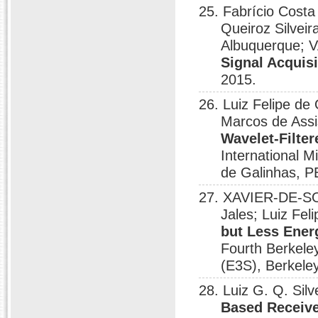
25. Fabrício Cost
Queiroz Silvei
Albuquerque;
Signal Acquisi
2015.
26. Luiz Felipe de 
Marcos de Assi
Wavelet-Filte
International 
de Galinhas, P
27. XAVIER-DE-SO
Jales; Luiz Fel
but Less Ener
Fourth Berkele
(E3S), Berkele
28. Luiz G. Q. Silv
Based Receive