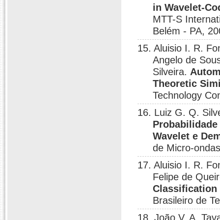
in Wavelet-C
MTT-S Internat
Belém - PA, 20
15. Aluisio I. R. 
Angelo de Sousa
Silveira.
Automa
Theoretic Sim
Technology Con
16. Luiz G. Q. Silv
Probabilidade
Wavelet e De
de Micro-onda
17. Aluisio I. R
Felipe de Queir
Classification
Brasileiro de T
18. João V. A. Tav