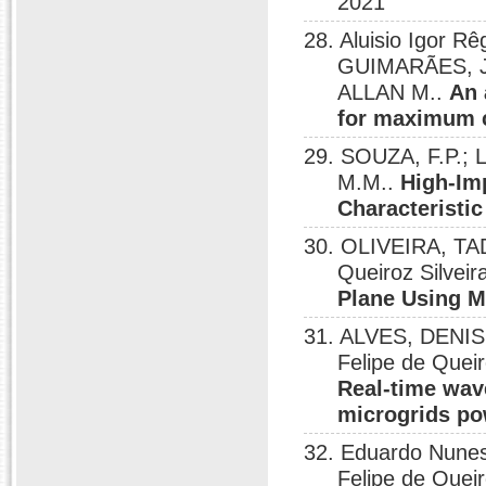
2021
28. Aluisio Igor 
GUIMARÃES, JO
ALLAN M..
An 
for maximum c
29. SOUZA, F.P.; L
M.M..
High-Imp
Characteristic
30. OLIVEIRA, TA
Queiroz Silveir
Plane Using M
31. ALVES, DENI
Felipe de Que
Real-time wave
microgrids p
32. Eduardo Nune
Felipe de Queir