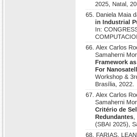
2025, Natal, 2
65. Daniela Maia da
in Industrial
In: CONGRES
COMPUTACIONAL
66. Alex Carlos Rod
Samaherni Mor
Framework as 
For Nanosatell
Workshop & 3rd
Brasília, 2022.
67. Alex Carlos Rod
Samaherni Mor
Critério de S
Redundantes
,
(SBAI 2025), S
68. FARIAS, LEAN