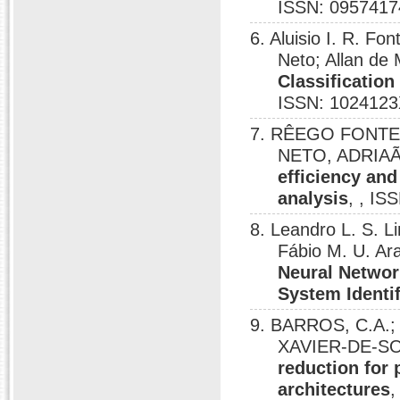
ISSN: 0957417
6. Aluisio I. R. F
Neto; Allan de 
Classificatio
ISSN: 1024123
7. RÊEGO FONTE
NETO, ADRIAÃO;
efficiency and
analysis
, , IS
8. Leandro L. S. Li
Fábio M. U. Ara
Neural Networ
System Identif
9. BARROS, C.A.; 
XAVIER-DE-SO
reduction for
architectures
,