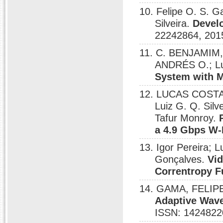
10. Felipe O. S. 
Silveira.
Devel
22242864, 201
11. C. BENJAMIM
ANDRÉS O.; Lui
System with M
12. LUCAS COSTA
Luiz G. Q. Silve
Tafur Monroy.
a 4.9 Gbps W-
13. Igor Pereira; L
Gonçalves.
Vid
Correntropy F
14. GAMA, FELIPE;
Adaptive Wave
ISSN: 1424822