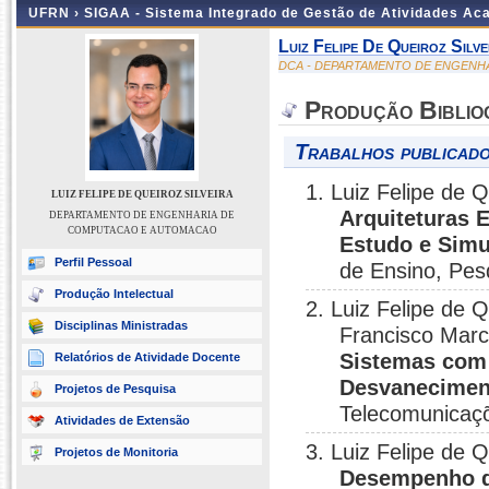
UFRN ›
SIGAA - Sistema Integrado de Gestão de Atividades A
Luiz Felipe De Queiroz Silve
DCA - DEPARTAMENTO DE ENGENH
Produção Biblio
Trabalhos publicado
1. Luiz Felipe de Q
LUIZ FELIPE DE QUEIROZ SILVEIRA
Arquiteturas 
DEPARTAMENTO DE ENGENHARIA DE
COMPUTACAO E AUTOMACAO
Estudo e Simu
Perfil Pessoal
de Ensino, Pes
Produção Intelectual
2. Luiz Felipe de Q
Disciplinas Ministradas
Francisco Marc
Sistemas com 
Relatórios de Atividade Docente
Desvanecimen
Projetos de Pesquisa
Telecomunicaçõ
Atividades de Extensão
3. Luiz Felipe de Q
Projetos de Monitoria
Desempenho d