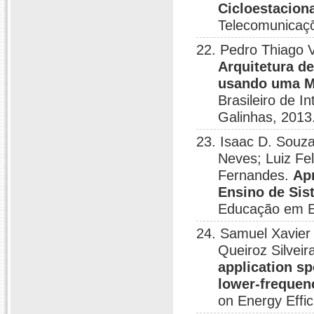
Cicloestacion
Telecomunicaçõ
22. Pedro Thiago V
Arquitetura d
usando uma Me
Brasileiro de I
Galinhas, 2013
23. Isaac D. Souza
Neves; Luiz Fe
Fernandes.
Ap
Ensino de Si
Educação em E
24. Samuel Xavier 
Queiroz Silveir
application s
lower-frequen
on Energy Effic