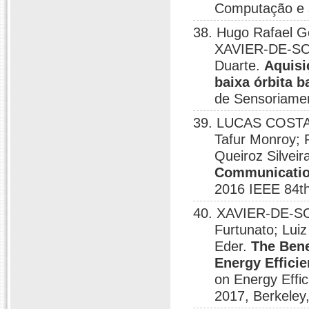
Computação e
38. Hugo Rafael Go
XAVIER-DE-SOU
Duarte.
Aquisic
baixa órbita 
de Sensoriame
39. LUCAS COSTA 
Tafur Monroy; R
Queiroz Silveir
Communicati
2016 IEEE 84th
40. XAVIER-DE-SO
Furtunato; Luiz
Eder.
The Bene
Energy Efficie
on Energy Effi
2017, Berkeley