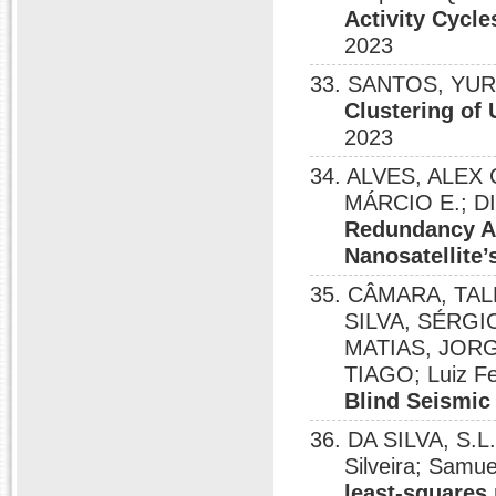
Activity Cycle
2023
33. SANTOS, YURI P
Clustering o
2023
34. ALVES, ALEX C.
MÁRCIO E.; D
Redundancy Ap
Nanosatellite
35. CÂMARA, TAL
SILVA, SÉRGI
MATIAS, JORG
TIAGO; Luiz Fe
Blind Seismic
36. DA SILVA, S.L
Silveira; Samu
least-squares