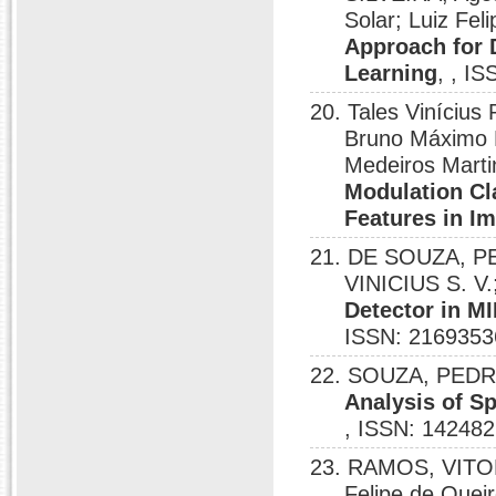
Solar; Luiz Fel
Approach for 
Learning
, , I
20. Tales Viníciu
Bruno Máximo M
Medeiros Martin
Modulation Cl
Features in I
21. DE SOUZA, PED
VINICIUS S. V.;
Detector in 
ISSN: 2169353
22. SOUZA, PEDRO;
Analysis of S
, ISSN: 142482
23. RAMOS, VITO
Felipe de Queir