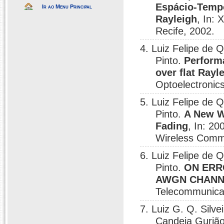
Espácio-Tempo
Ir ao Menu Principal
Rayleigh
, In: 
Recife, 2002.
4. Luiz Felipe de Q
Pinto.
Perform
over flat Rayl
Optoelectronic
5. Luiz Felipe de Q
Pinto.
A New W
Fading
, In: 2
Wireless Commu
6. Luiz Felipe de Q
Pinto.
ON ERR
AWGN CHANN
Telecommunicat
7. Luiz G. Q. Silve
Candeia Gurjão