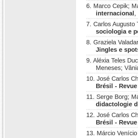
6. Marco Cepik; Má
internacional
,
7. Carlos Augusto
sociologia e p
8. Graziela Valad
Jingles e spo
9. Aléxia Teles D
Meneses; Vâni
10. José Carlos C
Brésil - Revue
11. Serge Borg; M
didactologie d
12. José Carlos C
Brésil - Revue
13. Márcio Venício