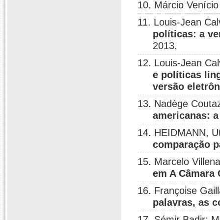
10. Márcio Veníci
11. Louis-Jean Cal
políticas: a v
2013.
12. Louis-Jean Cal
e políticas li
versão eletrôn
13. Nadège Coutaz
americanas: a
14. HEIDMANN, Ut
comparação pa
15. Marcelo Villen
em A Câmara 
16. Françoise Gail
palavras, as c
17. Sémir Badir; M