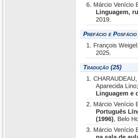
6. Márcio Venício 
Linguagem, r
2019.
Prefácio e Posfácio
1. François Weigel
2025.
Tradução (25)
1. CHARAUDEAU, P
Aparecida Lino
Linguagem e d
2. Márcio Venício
Português Lín
(1996)
, Belo H
3. Márcio Venício
na sala de aul