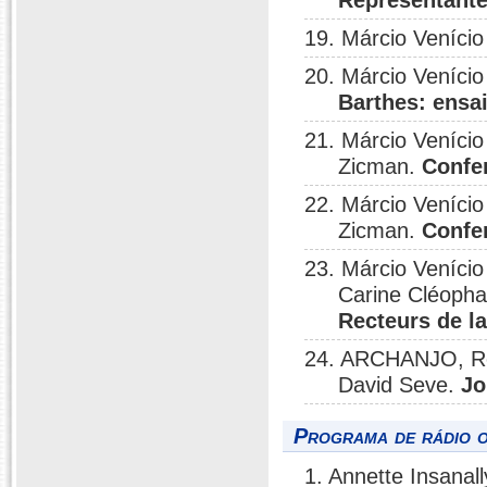
Representante
19. Márcio Veníci
20. Márcio Venício
Barthes: ensa
21. Márcio Venício
Zicman.
Confe
22. Márcio Venício
Zicman.
Confe
23. Márcio Venício
Carine Cléopha
Recteurs de l
24. ARCHANJO, Ren
David Seve.
Jo
Programa de rádio o
1. Annette Insanall