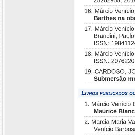
25262955, 201
16. Márcio Veníci
Barthes na ob
17. Márcio Veníci
Brandini; Paul
ISSN: 1984112
18. Márcio Venício
ISSN: 2076220
19. CARDOSO, JO
Submersão me
Livros publicados o
1. Márcio Venício 
Maurice Blanc
2. Marcia Maria Va
Venício Barbo