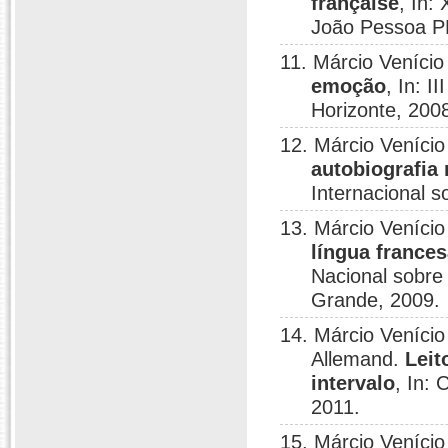
française
, In:
João Pessoa P
11. Márcio Veníci
emoção
, In: I
Horizonte, 200
12. Márcio Veníci
autobiografia 
Internacional s
13. Márcio Veníci
língua frances
Nacional sobre
Grande, 2009.
14. Márcio Venício
Allemand.
Leit
intervalo
, In:
2011.
15. Márcio Veníci