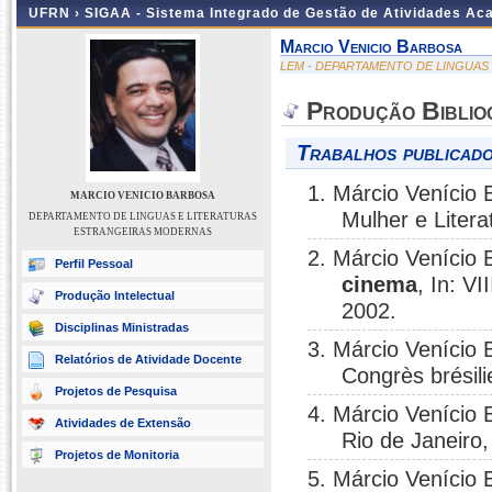
UFRN ›
SIGAA - Sistema Integrado de Gestão de Atividades A
Marcio Venicio Barbosa
LEM - DEPARTAMENTO DE LINGUAS
Produção Biblio
Trabalhos publicado
1. Márcio Venício
MARCIO VENICIO BARBOSA
Mulher e Litera
DEPARTAMENTO DE LINGUAS E LITERATURAS
ESTRANGEIRAS MODERNAS
2. Márcio Venício
Perfil Pessoal
cinema
, In: V
Produção Intelectual
2002.
Disciplinas Ministradas
3. Márcio Venício
Relatórios de Atividade Docente
Congrès brésili
Projetos de Pesquisa
4. Márcio Venício
Atividades de Extensão
Rio de Janeiro,
Projetos de Monitoria
5. Márcio Venício