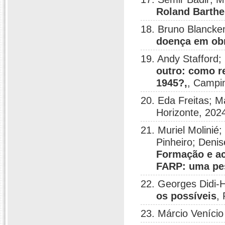
Roland Barthe
18. Bruno Blancke
doença em ob
19. Andy Stafford;
outro: como r
1945?,
, Campi
20. Eda Freitas; M
Horizonte, 202
21. Muriel Molinié
Pinheiro; Deni
Formação e ac
FARP: uma pe
22. Georges Didi-
os possíveis
,
23. Márcio Veníci