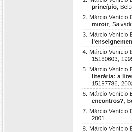
princípio
, Bel
2. Márcio Venício
miroir
, Salvad
3. Márcio Venício
l'enseignemen
4. Márcio Venício
15180603, 199
5. Márcio Venício
literária: a li
15197786, 200
6. Márcio Venício 
encontros?
, B
7. Márcio Venício
2001
8. Márcio Venício