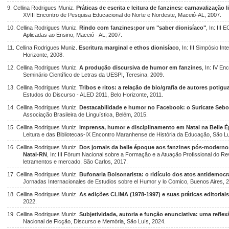
9. Cellina Rodrigues Muniz.
Práticas de escrita e leitura de fanzines: carnavalização 
XVIII Encontro de Pesquisa Educacional do Norte e Nordeste, Maceió-AL, 2007.
10. Cellina Rodrigues Muniz.
Rindo com fanzines:por um "saber dionisíaco"
, In: III
Aplicadas ao Ensino, Maceió - AL, 2007.
11. Cellina Rodrigues Muniz.
Escritura marginal e ethos dionisíaco
, In: III Simpósio I
Horizonte, 2008.
12. Cellina Rodrigues Muniz.
A produção discursiva de humor em fanzines
, In: IV En
Seminário Científico de Letras da UESPI, Teresina, 2009.
13. Cellina Rodrigues Muniz.
Tribos e ritos: a relação de bio/grafia de autores potigu
Estudos do Discurso - ALED 2011, Belo Horizonte, 2011.
14. Cellina Rodrigues Muniz.
Destacabilidade e humor no Facebook: o Suricate Seb
Associação Brasileira de Linguística, Belém, 2015.
15. Cellina Rodrigues Muniz.
Imprensa, humor e disciplinamento em Natal na Belle 
Leitura e das Bibliotecas-IX Encontro Maranhense de História da Educação, São Lu
16. Cellina Rodrigues Muniz.
Dos jornais da belle époque aos fanzines pós-modernos
Natal-RN
, In: III Fórum Nacional sobre a Formação e a Atuação Profissional do Rev
letramentos e mercado, São Carlos, 2017.
17. Cellina Rodrigues Muniz.
Bufonaria Bolsonarista: o ridículo dos atos antidemocr
Jornadas Internacionales de Estudios sobre el Humor y lo Comico, Buenos Aires, 
18. Cellina Rodrigues Muniz.
As edições CLIMA (1978-1997) e suas práticas editoriais
2022.
19. Cellina Rodrigues Muniz.
Subjetividade, autoria e função enunciativa: uma refle
Nacional de Ficção, Discurso e Memória, São Luís, 2024.