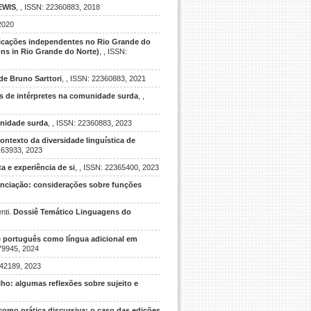
EWIS
, , ISSN: 22360883, 2018
2020
licações independentes no Rio Grande do
ons in Rio Grande do Norte)
, , ISSN:
e Bruno Sarttori
, , ISSN: 22360883, 2021
 de intérpretes na comunidade surda
, ,
nidade surda
, , ISSN: 22360883, 2023
ontexto da diversidade linguística de
3163933, 2023
a e experiência de si
, , ISSN: 22365400, 2023
unciação: considerações sobre funções
nti.
Dossiê Temático Linguagens do
 português como língua adicional em
179945, 2024
142189, 2023
ho: algumas reflexões sobre sujeito e
como prática discursiva: o caso das edições