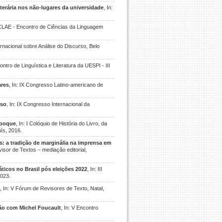
literária nos não-lugares da universidade
, In:
 ECLAE - Encontro de Ciências da Linguagem
nternacional sobre Análise do Discurso, Belo
contro de Linguística e Literatura da UESPI - III
ares
, In: IX Congresso Latino-americano de
oso
, In: IX Congresso Internacional da
Époque
, In: I Colóquio de História do Livro, da
ís, 2016.
: a tradição de marginália na imprensa em
isor de Textos – mediação editorial,
áticos no Brasil pós eleições 2022
, In: III
2023.
, In: V Fórum de Revisores de Texto, Natal,
xão com Michel Foucault
, In: V Encontro