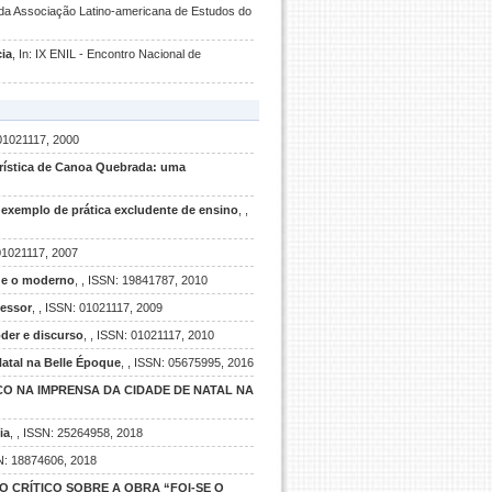
l da Associação Latino-americana de Estudos do
cia
, In: IX ENIL - Encontro Nacional de
01021117, 2000
urística de Canoa Quebrada: uma
m exemplo de prática excludente de ensino
, ,
 01021117, 2007
o e o moderno
, , ISSN: 19841787, 2010
fessor
, , ISSN: 01021117, 2009
der e discurso
, , ISSN: 01021117, 2010
atal na Belle Époque
, , ISSN: 05675995, 2016
CO NA IMPRENSA DA CIDADE DE NATAL NA
ia
, , ISSN: 25264958, 2018
SN: 18874606, 2018
 CRÍTICO SOBRE A OBRA “FOI-SE O