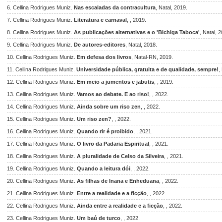
6. Cellina Rodrigues Muniz.
Nas escaladas da contracultura
, Natal, 2019.
7. Cellina Rodrigues Muniz.
Literatura e carnaval
, , 2019.
8. Cellina Rodrigues Muniz.
As publicações alternativas e o 'Bichiga Taboca'
, Natal, 
9. Cellina Rodrigues Muniz.
De autores-editores
, Natal, 2018.
10. Cellina Rodrigues Muniz.
Em defesa dos livros
, Natal-RN, 2019.
11. Cellina Rodrigues Muniz.
Universidade pública, gratuita e de qualidade, sempre!
,
12. Cellina Rodrigues Muniz.
Em meio a jumentos e jabutis
, , 2019.
13. Cellina Rodrigues Muniz.
Vamos ao debate. E ao riso!
, , 2022.
14. Cellina Rodrigues Muniz.
Ainda sobre um riso zen
, , 2022.
15. Cellina Rodrigues Muniz.
Um riso zen?
, , 2022.
16. Cellina Rodrigues Muniz.
Quando rir é proibido
, , 2021.
17. Cellina Rodrigues Muniz.
O livro da Padaria Espiritual
, , 2021.
18. Cellina Rodrigues Muniz.
A pluralidade de Celso da Silveira
, , 2021.
19. Cellina Rodrigues Muniz.
Quando a leitura dói
, , 2022.
20. Cellina Rodrigues Muniz.
As filhas de Inana e Enheduana
, , 2022.
21. Cellina Rodrigues Muniz.
Entre a realidade e a ficção
, , 2022.
22. Cellina Rodrigues Muniz.
Ainda entre a realidade e a ficção
, , 2022.
23. Cellina Rodrigues Muniz.
Um baú de turco
, , 2022.