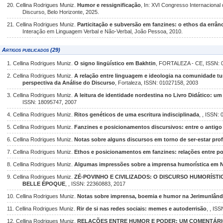
20. Cellina Rodrigues Muniz.
Humor e ressignificação
, In: XVI Congresso Internaciona
Discurso, Belo Horizonte, 2025.
21. Cellina Rodrigues Muniz.
Particitação e subversão em fanzines: o ethos da errân
Interação em Linguagem Verbal e Não-Verbal, João Pessoa, 2010.
Artigos publicados (29)
1. Cellina Rodrigues Muniz.
O signo lingüístico em Bakhtin
, FORTALEZA - CE, ISSN: 
2. Cellina Rodrigues Muniz.
A relação entre linguagem e ideologia na comunidade t
perspectiva da Análise do Discurso
, Fortaleza, ISSN: 01027158, 2003
3. Cellina Rodrigues Muniz.
A leitura de identidade nordestina no Livro Didático: u
ISSN: 18095747, 2007
4. Cellina Rodrigues Muniz.
Ritos genéticos de uma escritura indisciplinada
, , ISSN:
5. Cellina Rodrigues Muniz.
Fanzines e posicionamentos discursivos: entre o antig
6. Cellina Rodrigues Muniz.
Notas sobre alguns discursos em torno de ser-estar pro
7. Cellina Rodrigues Muniz.
Ethos e posicionamentos em fanzines: relações entre po
8. Cellina Rodrigues Muniz.
Algumas impressões sobre a imprensa humorística em N
9. Cellina Rodrigues Muniz.
ZÉ-POVINHO E CIVILIZADOS: O DISCURSO HUMORÍSTI
BELLE ÉPOQUE
, , ISSN: 22360883, 2017
10. Cellina Rodrigues Muniz.
Notas sobre imprensa, boemia e humor na Jerimunlând
11. Cellina Rodrigues Muniz.
Rir de si nas redes sociais: memes e autoderrisão
, , IS
12. Cellina Rodrigues Muniz.
RELAÇÕES ENTRE HUMOR E PODER: UM COMENTÁRIO