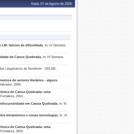
Natal, 07 de Agosto de 2026
 LM: fatores de dificuldade
, In: IV Semana
unidade de Canoa Quebrada
, In: IV Semana
udos Lingüísticos do Nordeste - GELNE,
entos de autores literários - alguns
Salvador, 2000.
urística de Canoa Quebrada: uma
 Fortaleza, 2001.
terdiscursividade em Canoa Quebrada
, In: III
obre letramentos e novas tecnologias
, In: VI
urística de Canoa Quebrada: uma
 Fortaleza, 2002.