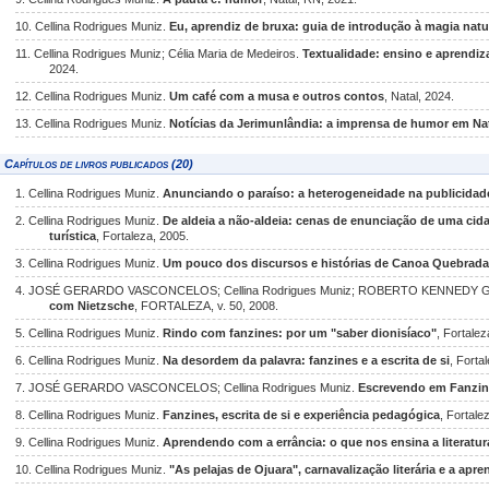
10. Cellina Rodrigues Muniz.
Eu, aprendiz de bruxa: guia de introdução à magia natu
11. Cellina Rodrigues Muniz; Célia Maria de Medeiros.
Textualidade: ensino e aprendi
2024.
12. Cellina Rodrigues Muniz.
Um café com a musa e outros contos
, Natal, 2024.
13. Cellina Rodrigues Muniz.
Notícias da Jerimunlândia: a imprensa de humor em Na
Capítulos de livros publicados (20)
1. Cellina Rodrigues Muniz.
Anunciando o paraíso: a heterogeneidade na publicidade
2. Cellina Rodrigues Muniz.
De aldeia a não-aldeia: cenas de enunciação de uma cida
turística
, Fortaleza, 2005.
3. Cellina Rodrigues Muniz.
Um pouco dos discursos e histórias de Canoa Quebrada:
4. JOSÉ GERARDO VASCONCELOS; Cellina Rodrigues Muniz; ROBERTO KENNED
com Nietzsche
, FORTALEZA, v. 50, 2008.
5. Cellina Rodrigues Muniz.
Rindo com fanzines: por um "saber dionisíaco"
, Fortalez
6. Cellina Rodrigues Muniz.
Na desordem da palavra: fanzines e a escrita de si
, Forta
7. JOSÉ GERARDO VASCONCELOS; Cellina Rodrigues Muniz.
Escrevendo em Fanzin
8. Cellina Rodrigues Muniz.
Fanzines, escrita de si e experiência pedagógica
, Fortale
9. Cellina Rodrigues Muniz.
Aprendendo com a errância: o que nos ensina a literatu
10. Cellina Rodrigues Muniz.
"As pelajas de Ojuara", carnavalização literária e a apr