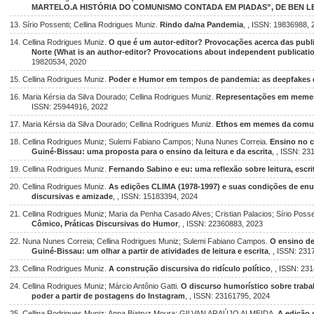
MARTELO.A HISTÓRIA DO COMUNISMO CONTADA EM PIADAS”, DE BEN L
13. Sírio Possenti; Cellina Rodrigues Muniz.
Rindo da/na Pandemia
, , ISSN: 19836988, 
14. Cellina Rodrigues Muniz.
O que é um autor-editor? Provocações acerca das pub
Norte (What is an author-editor? Provocations about independent publicati
19820534, 2020
15. Cellina Rodrigues Muniz.
Poder e Humor em tempos de pandemia: as deepfakes d
16. Maria Kérsia da Silva Dourado; Cellina Rodrigues Muniz.
Representações em memes
ISSN: 25944916, 2022
17. Maria Kérsia da Silva Dourado; Cellina Rodrigues Muniz.
Ethos em memes da comu
18. Cellina Rodrigues Muniz; Sulemi Fabiano Campos; Nuna Nunes Correia.
Ensino no c
Guiné-Bissau: uma proposta para o ensino da leitura e da escrita
, , ISSN: 2
19. Cellina Rodrigues Muniz.
Fernando Sabino e eu: uma reflexão sobre leitura, escrit
20. Cellina Rodrigues Muniz.
As edições CLIMA (1978-1997) e suas condições de en
discursivas e amizade
, , ISSN: 15183394, 2024
21. Cellina Rodrigues Muniz; Maria da Penha Casado Alves; Cristian Palacios; Sírio Posse
Cômico, Práticas Discursivas do Humor
, , ISSN: 22360883, 2023
22. Nuna Nunes Correia; Cellina Rodrigues Muniz; Sulemi Fabiano Campos.
O ensino de
Guiné-Bissau: um olhar a partir de atividades de leitura e escrita
, , ISSN: 23
23. Cellina Rodrigues Muniz.
A construção discursiva do ridículo político
, , ISSN: 23
24. Cellina Rodrigues Muniz; Márcio Antônio Gatti.
O discurso humorístico sobre trabal
poder a partir de postagens do Instagram
, , ISSN: 23161795, 2024
25. Cellina Rodrigues Muniz; Anna Biatryz Moura; GILVAN ARAÚJO ALMEIDA.
A edição 