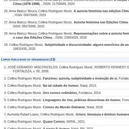
Clima (1978-1998)
, , ISSN: 21758689, 2024
26. Anna Biatryz Moura; Cellina Rodrigues Muniz.
A autoria feminina nas edições Clim
, ISSN: 05675995, 2025
27. Anna Biatryz Moura; Cellina Rodrigues Muniz.
Autoria feminina nas Edições Clima 
ISSN: 05675995, 2025
28. Anna Biatryz Moura; Cellina Rodrigues Muniz.
Representações sobre a autoria fem
o caso das Edições Clima
, , ISSN: 23583428, 2026
29. Cellina Rodrigues Muniz.
Subjetividade e discursividade: alguns exercícios de an
19832435, 2025
Livros publicados ou organizados (13)
1. JOSÉ GERARDO VASCONCELOS; Cellina Rodrigues Muniz; ROBERTO KENNED
FORTALEZA, v. 50, 2008.
2. Cellina Rodrigues Muniz.
Fanzines: autoria, subjetividade e invenção de si
, Fortale
3. Cellina Rodrigues Muniz.
Na tal cidade do humor
, Natal, 2013.
4. Cellina Rodrigues Muniz.
Uns contos ordinários
, Fortaleza, 2014.
5. Cellina Rodrigues Muniz.
Linguagens do riso, práticas discursivas do humor
, Fort
6. Cellina Rodrigues Muniz.
Contos do Mundo Delirante
, Natal, 2018.
7. Auristela Rafael Lopes; Cellina Rodrigues Muniz.
Griots: literatura e direitos human
8. Cellina Rodrigues Muniz.
Quase Contos
, NATAL, 2021.
9. Cellina Rodrigues Muniz.
A pauta é: humor
, Natal, RN, 2021.