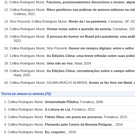
11. Cellina Rodrigues Muniz.
Fanzines, posicionamentos discursivos e ensino: algu
12. Cellina Rodrigues Muniz.
Ritos genéticos nas práticas de autores-editores na cid
Goiânea, 2021.
13. Sírio Possenti; Cellina Rodrigues Muniz.
Rindo da / na pandemia
, Campinas, SP, 20
14. Cellina Rodrigues Muniz.
Outras notas sobre a questão da autoria
, Campinas, 202
15. Cellina Rodrigues Muniz.
À procura do humor no Brasil pós-pandemia: uma análi
2023.
16. Cellina Rodrigues Muniz; Sírio Possenti.
Humor em tempos digitais: entre o velho
17. Cellina Rodrigues Muniz.
As Edições Clima: uma breve reflexão sobre suas prátic
18. Cellina Rodrigues Muniz.
Uma ode ao riso
, Natal, 2024.
19. Cellina Rodrigues Muniz.
As Edições Clima: considerações sobre o campo editoria
Natal, 2025.
20. Cellina Rodrigues Muniz; GILVAN ARAÚJO ALMEIDA.
Assim se fez livro em Natal:
Textos em jornais ou revistas (71)
1. Cellina Rodrigues Muniz.
Universidade Pública
, Fortaleza, 2006.
2. Cellina Rodrigues Muniz.
A Leitura de Lia
, Fortaleza, 2013.
3. Cellina Rodrigues Muniz.
Falves Silva: um poeta em processo
, Fortaleza, 2013.
4. Cellina Rodrigues Muniz.
Flanando pelo Centro da Boemia Potiguar
, , 2016.
5. Cellina Rodrigues Muniz.
Eu, coqueiro
, , 2016.