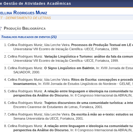
de Gestão de Atividades Acadêmicas
ellina Rodrigues Muniz
ET - DEPARTAMENTO DE LETRAS
Produção Bibliográfica
Trabalhos publicados em eventos (21)
1. Cellina Rodrigues Muniz; Iúta Lerche Vieira.
Processos de Produção Textual em LE e
Universitária/ VIII Econtro de Iniciação Científica -UECE, Fortaleza, 1999.
2. Cellina Rodrigues Muniz.
Variação Lingüística e Turismo: análise da fala da com
Universitária/ VIII Econtro de Iniciação Científica -UECE, Fortaleza, 1999.
3. Cellina Rodrigues Muniz.
O Signo Lingüístico em Bakhtin
, In: XVIII Jornada de Est
SALVADOR, 2000.
4. Cellina Rodrigues Muniz; Iúta Lerche Vieira.
Ritos de Escrita: concepções e procedim
levantamentos
, In: XVIII Jornada de Estudos Lingüísticos do Nordeste - GELNE, 
5. Cellina Rodrigues Muniz.
A relação entre linguagem e ideologia na comunidade t
perspectiva da Análise do Discurso
, In: II Congresso Internacional da ABRALIN,
6. Cellina Rodrigues Muniz.
Trajetos discursivos de uma comunidade turística: a in
Encontro Cearense de Estudantes de Letras, Fortaleza, 2001.
7. Cellina Rodrigues Muniz; Iúta Lerche Vieira.
Da escrita à mão ao e-texto: estudos s
Semana Universitária da UECE, Fortaleza, 2001.
8. Cellina Rodrigues Muniz.
A relação entre linguagem e ideologia na comunidade t
perspectiva da Análise do Discurso
, In: II Congresso Internacional da ABRALIN,