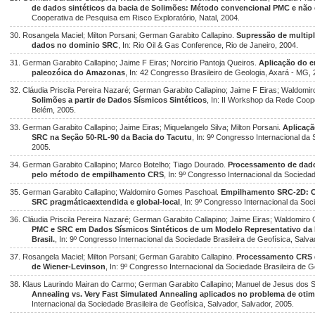
de dados sintéticos da bacia de Solimões: Método convencional PMC e não
Cooperativa de Pesquisa em Risco Exploratório, Natal, 2004.
30. Rosangela Maciel; Milton Porsani; German Garabito Callapino.
Supressão de multip
dados no dominio SRC
, In: Rio Oil & Gas Conference, Rio de Janeiro, 2004.
31. German Garabito Callapino; Jaime F Eiras; Norcirio Pantoja Queiros.
Aplicação do 
paleozóica do Amazonas
, In: 42 Congresso Brasileiro de Geologia, Axará - MG, 
32. Cláudia Priscila Pereira Nazaré; German Garabito Callapino; Jaime F Eiras; Waldom
Solimões a partir de Dados Sísmicos Sintéticos
, In: II Workshop da Rede Coop
Belém, 2005.
33. German Garabito Callapino; Jaime Eiras; Miquelangelo Silva; Milton Porsani.
Aplicaç
SRC na Seção 50-RL-90 da Bacia do Tacutu
, In: 9º Congresso Internacional da 
2005.
34. German Garabito Callapino; Marco Botelho; Tiago Dourado.
Processamento de dado
pelo método de empilhamento CRS
, In: 9º Congresso Internacional da Sociedad
35. German Garabito Callapino; Waldomiro Gomes Paschoal.
Empilhamento SRC-2D: Co
SRC pragmáticaextendida e global-local
, In: 9º Congresso Internacional da Soc
36. Cláudia Priscila Pereira Nazaré; German Garabito Callapino; Jaime Eiras; Waldomir
PMC e SRC em Dados Sísmicos Sintéticos de um Modelo Representativo da 
Brasil.
, In: 9º Congresso Internacional da Sociedade Brasileira de Geofísica, Salva
37. Rosangela Maciel; Milton Porsani; German Garabito Callapino.
Processamento CRS 
de Wiener-Levinson
, In: 9º Congresso Internacional da Sociedade Brasileira de G
38. Klaus Laurindo Mairan do Carmo; German Garabito Callapino; Manuel de Jesus dos 
Annealing vs. Very Fast Simulated Annealing aplicados no problema de ot
Internacional da Sociedade Brasileira de Geofísica, Salvador, Salvador, 2005.