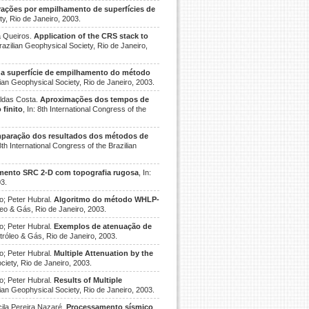
frações por empilhamento de superfícies de
ty, Rio de Janeiro, 2003.
a Queiros.
Application of the CRS stack to
Brazilian Geophysical Society, Rio de Janeiro,
 da superfície de empilhamento do método
ilian Geophysical Society, Rio de Janeiro, 2003.
aldas Costa.
Aproximações dos tempos de
 finito
, In: 8th International Congress of the
paração dos resultados dos métodos de
 8th International Congress of the Brazilian
mento SRC 2-D com topografia rugosa
, In:
03.
o; Peter Hubral.
Algoritmo do método WHLP-
leo & Gás, Rio de Janeiro, 2003.
o; Peter Hubral.
Exemplos de atenuação de
tróleo & Gás, Rio de Janeiro, 2003.
o; Peter Hubral.
Multiple Attenuation by the
ociety, Rio de Janeiro, 2003.
o; Peter Hubral.
Results of Multiple
ilian Geophysical Society, Rio de Janeiro, 2003.
ila Pereira Nazaré.
Processamento sísmico