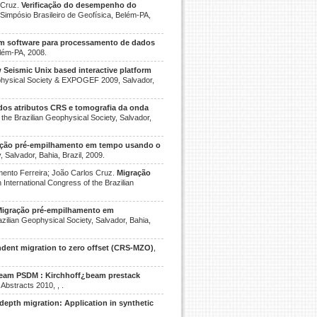
 Cruz.
Verificação do desempenho do
II Simpósio Brasileiro de Geofísica, Belém-PA,
m software para processamento de dados
Belém-PA, 2008.
Seismic Unix based interactive platform
Geophysical Society & EXPOGEF 2009, Salvador,
 dos atributos CRS e tomografia da onda
f the Brazilian Geophysical Society, Salvador,
ção pré-empilhamento em tempo usando o
, Salvador, Bahia, Brazil, 2009.
ento Ferreira; João Carlos Cruz.
Migração
th International Congress of the Brazilian
igração pré-empilhamento em
razilian Geophysical Society, Salvador, Bahia,
dent migration to zero offset (CRS-MZO)
,
am PSDM : Kirchhoff¿beam prestack
Abstracts 2010, , .
epth migration: Application in synthetic