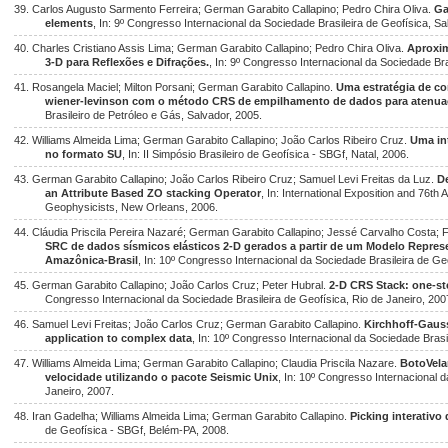
39. Carlos Augusto Sarmento Ferreira; German Garabito Callapino; Pedro Chira Oliva.
Ga
elements
, In: 9º Congresso Internacional da Sociedade Brasileira de Geofísica, Sa
40. Charles Cristiano Assis Lima; German Garabito Callapino; Pedro Chira Oliva.
Aproxim
3-D para Reflexões e Difrações.
, In: 9º Congresso Internacional da Sociedade Bra
41. Rosangela Maciel; Milton Porsani; German Garabito Callapino.
Uma estratégia de co
wiener-levinson com o método CRS de empilhamento de dados para atenuaçã
Brasileiro de Petróleo e Gás, Salvador, 2005.
42. Williams Almeida Lima; German Garabito Callapino; João Carlos Ribeiro Cruz.
Uma int
no formato SU
, In: II Simpósio Brasileiro de Geofísica - SBGf, Natal, 2006.
43. German Garabito Callapino; João Carlos Ribeiro Cruz; Samuel Levi Freitas da Luz.
D
an Attribute Based ZO stacking Operator
, In: International Exposition and 76th
Geophysicists, New Orleans, 2006.
44. Cláudia Priscila Pereira Nazaré; German Garabito Callapino; Jessé Carvalho Costa; 
SRC de dados sísmicos elásticos 2-D gerados a partir de um Modelo Repres
Amazônica-Brasil
, In: 10º Congresso Internacional da Sociedade Brasileira de Ge
45. German Garabito Callapino; João Carlos Cruz; Peter Hubral.
2-D CRS Stack: one-ste
Congresso Internacional da Sociedade Brasileira de Geofísica, Rio de Janeiro, 200
46. Samuel Levi Freitas; João Carlos Cruz; German Garabito Callapino.
Kirchhoff-Gaus
application to complex data
, In: 10º Congresso Internacional da Sociedade Brasi
47. Williams Almeida Lima; German Garabito Callapino; Claudia Priscila Nazare.
BotoVela
velocidade utilizando o pacote Seismic Unix
, In: 10º Congresso Internacional d
Janeiro, 2007.
48. Iran Gadelha; Williams Almeida Lima; German Garabito Callapino.
Picking interativo
de Geofísica - SBGf, Belém-PA, 2008.