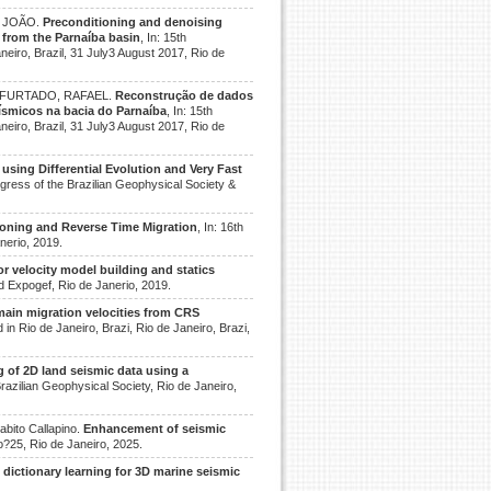
, JOÃO.
Preconditioning and denoising
 from the Parnaíba basin
, In: 15th
eiro, Brazil, 31 July3 August 2017, Rio de
É; FURTADO, RAFAEL.
Reconstrução de dados
ísmicos na bacia do Parnaíba
, In: 15th
eiro, Brazil, 31 July3 August 2017, Rio de
 using Differential Evolution and Very Fast
ongress of the Brazilian Geophysical Society &
oning and Reverse Time Migration
, In: 16th
nerio, 2019.
r velocity model building and statics
nd Expogef, Rio de Janerio, 2019.
ain migration velocities from CRS
 in Rio de Janeiro, Brazi, Rio de Janeiro, Brazi,
 of 2D land seismic data using a
Brazilian Geophysical Society, Rio de Janeiro,
bito Callapino.
Enhancement of seismic
o?25, Rio de Janeiro, 2025.
 dictionary learning for 3D marine seismic