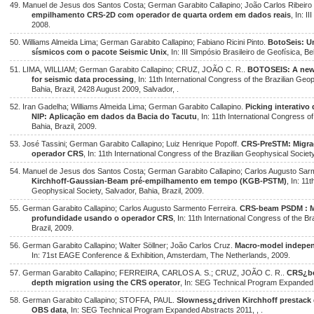
49. Manuel de Jesus dos Santos Costa; German Garabito Callapino; João Carlos Ribeiro
empilhamento CRS-2D com operador de quarta ordem em dados reais
, In: I
2008.
50. Williams Almeida Lima; German Garabito Callapino; Fabiano Ricini Pinto.
BotoSeis: U
sísmicos com o pacote Seismic Unix
, In: III Simpósio Brasileiro de Geofísica, 
51. LIMA, WILLIAM; German Garabito Callapino; CRUZ, JOÃO C. R..
BOTOSEIS: A new 
for seismic data processing
, In: 11th International Congress of the Brazilian 
Bahia, Brazil, 2428 August 2009, Salvador, .
52. Iran Gadelha; Williams Almeida Lima; German Garabito Callapino.
Picking interativo
NIP: Aplicação em dados da Bacia do Tacutu
, In: 11th International Congress o
Bahia, Brazil, 2009.
53. José Tassini; German Garabito Callapino; Luiz Henrique Popoff.
CRS-PreSTM: Migra
operador CRS
, In: 11th International Congress of the Brazilian Geophysical Society
54. Manuel de Jesus dos Santos Costa; German Garabito Callapino; Carlos Augusto Sarm
Kirchhoff-Gaussian-Beam pré-empilhamento em tempo (KGB-PSTM)
, In: 11
Geophysical Society, Salvador, Bahia, Brazil, 2009.
55. German Garabito Callapino; Carlos Augusto Sarmento Ferreira.
CRS-beam PSDM : M
profundidade usando o operador CRS
, In: 11th International Congress of the B
Brazil, 2009.
56. German Garabito Callapino; Walter Söllner; João Carlos Cruz.
Macro-model indepen
In: 71st EAGE Conference & Exhibition, Amsterdam, The Netherlands, 2009.
57. German Garabito Callapino; FERREIRA, CARLOS A. S.; CRUZ, JOÃO C. R..
CRS¿be
depth migration using the CRS operator
, In: SEG Technical Program Expanded 
58. German Garabito Callapino; STOFFA, PAUL.
Slowness¿driven Kirchhoff prestack d
OBS data
, In: SEG Technical Program Expanded Abstracts 2011, , .