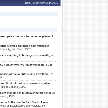
Natal, 10 de Agosto de 2026
ento pela composição de ondas planas
, In:
ento sísmico em meios com variações
al Society, São Paulo, 1997.
ficient mapping in homogeneous media
, In:
is by homeomorphyc image focusing
, In: 6th
analisis of the multifocusing traveltime
, In:
99.
 amplitud migration in constant gradient
, Rio de Janeiro, 1999.
icient mapping in multilayer heterogeneous
Janeiro, 1999.
mon Reflection Surface Stack: A new
Society of Exploration Geophysicists, San