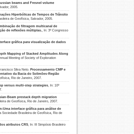
ussian beams and Fresnel volume
lvador, 2005.
ações Hiperbólicas de Tempos de Trânsito
sileira de Geofísica, Salvador, 2005.
mbinação de filtragem multicanal de
o de reflexões múltiplas.
, In: 3º Congresso
erface gráfica para visualização de dados
epth Mapping of Stacked Amplitudes Along
 Annual Meeting of Society of Exploration
Francisco Silva Neto.
Processamento CMP e
entativo da Bacia do Solimões-Região
ofísica, Rio de Janeiro, 2007.
p versus multi-step strategies
, In: 10º
7.
sian-Beam prestack depth migration
leira de Geofísica, Rio de Janeiro, 2007.
n:Uma interface gráfica para análise de
a Sociedade Brasileira de Geofísica, Rio de
 dos atributos CRS
, In: III Simpósio Brasileiro