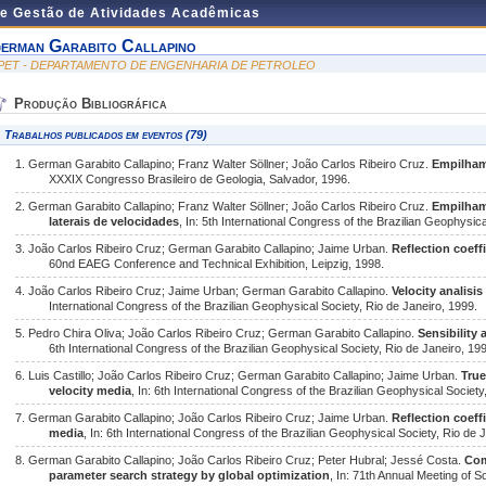
de Gestão de Atividades Acadêmicas
erman Garabito Callapino
PET - DEPARTAMENTO DE ENGENHARIA DE PETROLEO
Produção Bibliográfica
Trabalhos publicados em eventos (79)
1. German Garabito Callapino; Franz Walter Söllner; João Carlos Ribeiro Cruz.
Empilham
XXXIX Congresso Brasileiro de Geologia, Salvador, 1996.
2. German Garabito Callapino; Franz Walter Söllner; João Carlos Ribeiro Cruz.
Empilham
laterais de velocidades
, In: 5th International Congress of the Brazilian Geophysic
3. João Carlos Ribeiro Cruz; German Garabito Callapino; Jaime Urban.
Reflection coef
60nd EAEG Conference and Technical Exhibition, Leipzig, 1998.
4. João Carlos Ribeiro Cruz; Jaime Urban; German Garabito Callapino.
Velocity analis
International Congress of the Brazilian Geophysical Society, Rio de Janeiro, 1999.
5. Pedro Chira Oliva; João Carlos Ribeiro Cruz; German Garabito Callapino.
Sensibility 
6th International Congress of the Brazilian Geophysical Society, Rio de Janeiro, 19
6. Luis Castillo; João Carlos Ribeiro Cruz; German Garabito Callapino; Jaime Urban.
True
velocity media
, In: 6th International Congress of the Brazilian Geophysical Society
7. German Garabito Callapino; João Carlos Ribeiro Cruz; Jaime Urban.
Reflection coeff
media
, In: 6th International Congress of the Brazilian Geophysical Society, Rio de 
8. German Garabito Callapino; João Carlos Ribeiro Cruz; Peter Hubral; Jessé Costa.
Com
parameter search strategy by global optimization
, In: 71th Annual Meeting of 