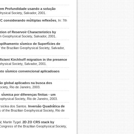
em Profundidade usando a solução
physical Society, Salvador, 2001.
 considerando múltiplas reflexões
, In: 7th
tion of Reservoir Characteristics by
ian Geophysical Society, Salvador, 2001.
pilhamento sísmico de Superfícies de
of the Brazilian Geophysical Society, Salvador,
ficient Kirchhoff migration in the presence
ophysical Society, Salvador, 2001.
to sísmico convencional aplicadoaos
o global aplicados na busca dos
ociety, Rio de Janeiro, 2003.
sísmica por diferenças finitas - um
eophysical Society, Rio de Janeiro, 2003.
rsiclea dos Santos.
Inversão Quadrática de
ss of the Brazilian Geophysical Society, Rio de
l; Martin Tygel.
2D ZO CRS stack by
l Congress of the Brazilian Geophysical Society,