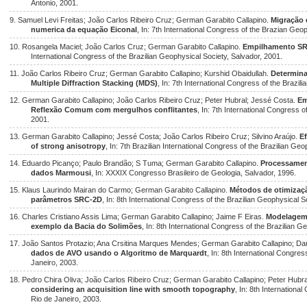
Antonio, 2001.
9. Samuel Levi Freitas; João Carlos Ribeiro Cruz; German Garabito Callapino.
Migração 
numerica da equação Eiconal
, In: 7th International Congress of the Brazian Geo
10. Rosangela Maciel; João Carlos Cruz; German Garabito Callapino.
Empilhamento SRC
International Congress of the Brazilian Geophysical Society, Salvador, 2001.
11. João Carlos Ribeiro Cruz; German Garabito Callapino; Kurshid Obaidullah.
Determina
Multiple Diffraction Stacking (MDS)
, In: 7th International Congress of the Brazil
12. German Garabito Callapino; João Carlos Ribeiro Cruz; Peter Hubral; Jessé Costa.
Em
Reflexão Comum com mergulhos conflitantes
, In: 7th International Congress 
2001.
13. German Garabito Callapino; Jessé Costa; João Carlos Ribeiro Cruz; Silvino Araújo.
Ef
of strong anisotropy
, In: 7th Brazilian International Congress of the Brazilian Ge
14. Eduardo Picanço; Paulo Brandão; S Tuma; German Garabito Callapino.
Processamen
dados Marmousi
, In: XXXIX Congresso Brasileiro de Geologia, Salvador, 1996.
15. Klaus Laurindo Mairan do Carmo; German Garabito Callapino.
Métodos de otimizaçã
parâmetros SRC-2D
, In: 8th International Congress of the Brazilian Geophysical S
16. Charles Cristiano Assis Lima; German Garabito Callapino; Jaime F Eiras.
Modelagem 
exemplo da Bacia do Solimões
, In: 8th International Congress of the Brazilian G
17. João Santos Protazio; Ana Crsitina Marques Mendes; German Garabito Callapino; Da
dados de AVO usando o Algoritmo de Marquardt
, In: 8th International Congre
Janeiro, 2003.
18. Pedro Chira Oliva; João Carlos Ribeiro Cruz; German Garabito Callapino; Peter Hubra
considering an acquisition line with smooth topography
, In: 8th Internationa
Rio de Janeiro, 2003.