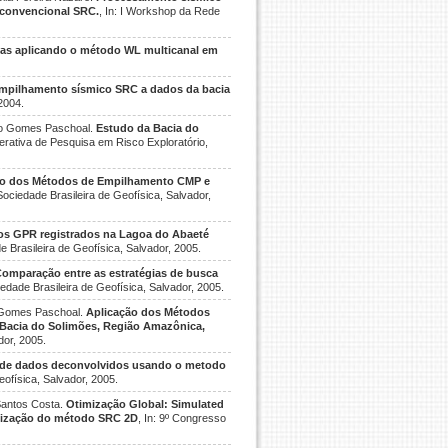
 convencional SRC.
, In: I Workshop da Rede
las aplicando o método WL multicanal em
empilhamento sísmico SRC a dados da bacia
2004.
iro Gomes Paschoal.
Estudo da Bacia do
erativa de Pesquisa em Risco Exploratório,
ão dos Métodos de Empilhamento CMP e
Sociedade Brasileira de Geofísica, Salvador,
s GPR registrados na Lagoa do Abaeté
e Brasileira de Geofísica, Salvador, 2005.
mparação entre as estratégias de busca
iedade Brasileira de Geofísica, Salvador, 2005.
o Gomes Paschoal.
Aplicação dos Métodos
Bacia do Solimões, Região Amazônica,
dor, 2005.
de dados deconvolvidos usando o metodo
eofísica, Salvador, 2005.
Santos Costa.
Otimização Global: Simulated
imização do método SRC 2D
, In: 9º Congresso