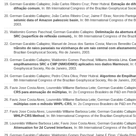
19. German Garabito Callapino; João Carlos Ribeiro Cruz; Peter Hubral.
Extração de di
difração comum
, In: 8th International Congress of the Brazilian Geophysical Socie
20. German Garabito Callapino; João Carlos Ribeiro Cruz; Jaime F Eiras; Norcirio Pantoj
seismic data of Amazon paleozoic basin
, In: 8th International Congress of the 
2003.
21. Waldomiro Gomes Paschoal; German Garabito Callapino.
Delimitação da abertura
SRC (superfície de reflexão comum).
, In: 8th International Congress of the Braz
22. German Garabito Callapino; Manuel de Jesus dos Santos Costa; Marcos Benedito C
trânsito de raios paraxiais na vizinhança de um raio central com afastamento
Brazilian Geophysical Society, Rio de Janeiro, 2003.
23. German Garabito Callapino; Waldomiro Gomes Paschoal; Williams Almeida Lima.
Com
empilhamentos SRC e CMP (NMO/DMO) aplicados nos dados Marmousi
, In:
Geophysical Society, Rio de Janeiro, 2003.
24. German Garabito Callapino; Pedro Chira Oliva; Peter Hubral.
Algoritmo de Empilha
8th International Congress of the Brazilian Geophysical Society, Rio de Janeiro, 20
25. Favio Jose Costa Alves; Lourenildo Williame Barbosa Leite; German Garabito Callapin
CRS para atenuação de múltiplas
, In: 2o Congresso Brasileiro de P&D em Petró
26. Favio Jose Costa Alves; Lourenildo Williame Barbosa Leite; German Garabito Callapin
múltiplas com o método WHPL-CRS
, In: 2o Congresso Brasileiro de P&D em Pe
27. Favio Jose Costa Alves; Lourenildo Williame Barbosa Leite; German Garabito Callapin
WHLP-CRS Method
, In: 8th International Congress of the Brazilian Geophysical S
28. Lourenildo Williame Barbosa Leite; Favio Jose Costa Alves; German Garabito Callapin
Attenuation for 2d Curved Interfaces
, In: 8th International Congress of the Braz
29. German Garabito Callapino; Waldomiro Gomes Paschoal; Jaime F Eiras; Cláudia Prisc