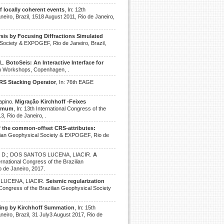
f locally coherent events
, In: 12th
eiro, Brazil, 1518 August 2011, Rio de Janeiro,
ysis by Focusing Diffractions Simulated
l Society & EXPOGEF, Rio de Janeiro, Brazil,
EL.
BotoSeis: An Interactive Interface for
on Workshops, Copenhagen, .
CRS Stacking Operator
, In: 76th EAGE
apino.
Migração Kirchhoff -Feixes
comum
, In: 13th International Congress of the
, Rio de Janeiro, .
f the common-offset CRS-attributes:
azilian Geophysical Society & EXPOGEF, Rio de
O D.; DOS SANTOS LUCENA, LIACIR.
A
ternational Congress of the Brazilian
 de Janeiro, 2017.
 LUCENA, LIACIR.
Seismic regularization
l Congress of the Brazilian Geophysical Society
ing by Kirchhoff Summation
, In: 15th
eiro, Brazil, 31 July3 August 2017, Rio de