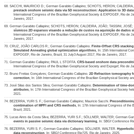
68. SACCHI, MAURICIO D.; German Garabito Callapino; SCHOTS, HERON; CALDEIRA
prestack onshore seismic data via 5D reconstruction: Application to 3D data
International Congress of the Brazilian Geophysical Society & EXPOGEF, Rio de Jan
Janeiro, 2017.
69. German Garabito Callapino; SCHOTS, HERON; CALDEIRA, JOÃO; TASSINI, JOS
sísmicos 2D esparsos visando a redução de custos na aquisição de dados s
International Congress of the Brazilian Geophysical Society & EXPOGEF, Rio de Jan
Janeiro, 2017.
70. CRUZ, JOÃO CARLOS R.; German Garabito Callapino.
Finite-Offset CRS stacking
Simulated Annealing global optimization algorithms
, In: 15th International C
EXPOGEF, Rio de Janeiro, Brazil, 31 July3 August 2017, Rio de Janeiro, 2017.
71. German Garabito Callapino; PAUL L STOFFA.
CRS-based onshore data preconditi
International Congress of the Brazilian Geophysical Society and Expogef, Rio de Ja
72. Bruno Freitas Gonçalves; German Garabito Callapino.
2D Refraction tomography fo
correction
, In: 16th International Congress of the Brazilian Geophysical Society a
73. José Silas dos Santos Silva; German Garabito Callapino.
Determination of time-dom
attributes
, In: 17th International Congress of the Brazilian Geophysical Society held
2021.
74. BEZERRA, YURI S. F.; German Garabito Callapino; Mauricio Sacchi.
Preconditioning
combination of MPFI and CRS methods
, In: 17th International Congress of the 
Brazil, 2021.
75. Lucas Aires da Costa Silva; BEZERRA, YURI S.F.; SÖLLNER, WALTER; German Gara
events in passive seismic data via dictionary learning
, In: SBGf Conference Ri
76. BEZERRA, YURI S. F.; German Garabito Callapino; SÖLLNER, WALTER.
Hyperbolic
data reconstruction
, In: SBGf Conference Rio?25, Rio de Janeiro, 2025.