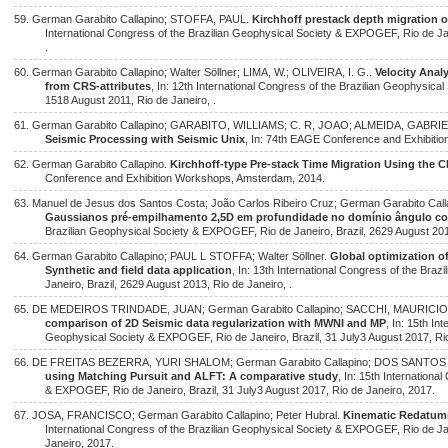
59. German Garabito Callapino; STOFFA, PAUL.
Kirchhoff prestack depth migration o
International Congress of the Brazilian Geophysical Society & EXPOGEF, Rio de Jan
.
60. German Garabito Callapino; Walter Söllner; LIMA, W.; OLIVEIRA, I. G..
Velocity Anal
from CRS-attributes
, In: 12th International Congress of the Brazilian Geophysica
1518 August 2011, Rio de Janeiro, .
61. German Garabito Callapino; GARABITO, WILLIAMS; C. R, JOAO; ALMEIDA, GABRI
Seismic Processing with Seismic Unix
, In: 74th EAGE Conference and Exhibiti
62. German Garabito Callapino.
Kirchhoff-type Pre-stack Time Migration Using the 
Conference and Exhibition Workshops, Amsterdam, 2014.
63. Manuel de Jesus dos Santos Costa; João Carlos Ribeiro Cruz; German Garabito Call
Gaussianos pré-empilhamento 2,5D em profundidade no domínio ângulo 
Brazilian Geophysical Society & EXPOGEF, Rio de Janeiro, Brazil, 2629 August 2013
64. German Garabito Callapino; PAUL L STOFFA; Walter Söllner.
Global optimization o
Synthetic and field data application
, In: 13th International Congress of the Br
Janeiro, Brazil, 2629 August 2013, Rio de Janeiro, .
65. DE MEDEIROS TRINDADE, JUAN; German Garabito Callapino; SACCHI, MAURICI
comparison of 2D Seismic data regularization with MWNI and MP
, In: 15th In
Geophysical Society & EXPOGEF, Rio de Janeiro, Brazil, 31 July3 August 2017, Rio
66. DE FREITAS BEZERRA, YURI SHALOM; German Garabito Callapino; DOS SANTOS
using Matching Pursuit and ALFT: A comparative study
, In: 15th Internationa
& EXPOGEF, Rio de Janeiro, Brazil, 31 July3 August 2017, Rio de Janeiro, 2017.
67. JOSA, FRANCISCO; German Garabito Callapino; Peter Hubral.
Kinematic Redatum
International Congress of the Brazilian Geophysical Society & EXPOGEF, Rio de Jan
Janeiro, 2017.