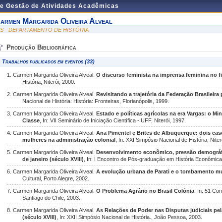
de Gestão de Atividades Acadêmicas
armen Margarida Oliveira Alveal
IS - DEPARTAMENTO DE HISTÓRIA
Produção Bibliográfica
Trabalhos publicados em eventos (33)
1. Carmen Margarida Oliveira Alveal.
O discurso feminista na imprensa feminina no fi
História, Niterói, 2000.
2. Carmen Margarida Oliveira Alveal.
Revisitando a trajetória da Federação Brasileir
Nacional de História: História: Fronteiras, Florianópolis, 1999.
3. Carmen Margarida Oliveira Alveal.
Estado e políticas agrícolas na era Vargas: o Mi
Classe
, In: VII Seminário de Iniciação Científica - UFF, Niterói, 1997.
4. Carmen Margarida Oliveira Alveal.
Ana Pimentel e Brites de Albuquerque: dois cas
mulheres na administração colonial
, In: XXI Simpósio Nacional de História, Niter
5. Carmen Margarida Oliveira Alveal.
Desenvolvimento econômico, pressão demográfica
de janeiro (século XVIII)
, In: I Encontro de Pós-graduação em História Econômica
6. Carmen Margarida Oliveira Alveal.
A evolução urbana de Parati e o tombamento m
Cultural, Porto Alegre, 2002.
7. Carmen Margarida Oliveira Alveal.
O Problema Agrário no Brasil Colônia
, In: 51 Co
Santiago do Chile, 2003.
8. Carmen Margarida Oliveira Alveal.
As Relações de Poder nas Disputas judiciais pel
(século XVIII)
, In: XXII Simpósio Nacional de História., João Pessoa, 2003.