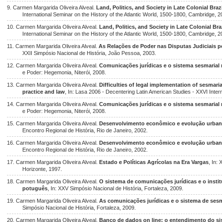
9. Carmen Margarida Oliveira Alveal.
Land, Politics, and Society in Late Colonial Bra
International Seminar on the History of the Atlantic World, 1500-1800, Cambridge, 2
10. Carmen Margarida Oliveira Alveal.
Land, Politics, and Society in Late Colonial Br
International Seminar on the History of the Atlantic World, 1500-1800, Cambridge, 2
11. Carmen Margarida Oliveira Alveal.
As Relações de Poder nas Disputas Judiciais pe
XXII Simpósio Nacional de História, João Pessoa, 2003.
12. Carmen Margarida Oliveira Alveal.
Comunicações jurídicas e o sistema sesmarial
e Poder: Hegemonia, Niterói, 2008.
13. Carmen Margarida Oliveira Alveal.
Difficulties of legal implementation of sesmari
practice and law
, In: Lasa 2006 - Decentering Latin American Studies - XXVI Inte
14. Carmen Margarida Oliveira Alveal.
Comunicações jurídicas e o sistema sesmarial
e Poder: Hegemonia, Niterói, 2008.
15. Carmen Margarida Oliveira Alveal.
Desenvolvimento econômico e evolução urbana d
Encontro Regional de História, Rio de Janeiro, 2002.
16. Carmen Margarida Oliveira Alveal.
Desenvolvimento econômico e evolução urbana d
Encontro Regional de História, Rio de Janeiro, 2002.
17. Carmen Margarida Oliveira Alveal.
Estado e Políticas Agrícolas na Era Vargas
, In:
Horizonte, 1997.
18. Carmen Margarida Oliveira Alveal.
O sistema de comunicações jurídicas e o instit
potuguês
, In: XXV Simpósio Nacional de História, Fortaleza, 2009.
19. Carmen Margarida Oliveira Alveal.
As comunicações jurídicas e o sistema de ses
Simpósio Nacional de História, Fortaleza, 2009.
20. Carmen Margarida Oliveira Alveal.
Banco de dados on line: o entendimento do sis