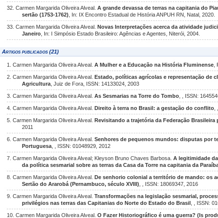
32. Carmen Margarida Oliveira Alveal.
A grande devassa de terras na capitania do Piau
sertão (1753-1762)
, In: IX Encontro Estadual de História ANPUH RN, Natal, 2020.
33. Carmen Margarida Oliveira Alveal.
Novas Interpretações acerca da atividade judic
Janeiro
, In: I Simpósio Estado Brasileiro: Agências e Agentes, Niterói, 2004.
Artigos publicados (21)
1. Carmen Margarida Oliveira Alveal.
A Mulher e a Educação na História Fluminense
,
2. Carmen Margarida Oliveira Alveal.
Estado, políticas agrícolas e representação de c
Agricultura
, Juiz de Fora, ISSN: 14133024, 2003
3. Carmen Margarida Oliveira Alveal.
As Sesmarias na Torre do Tombo
, , ISSN: 16455
4. Carmen Margarida Oliveira Alveal.
Direito à terra no Brasil: a gestação do conflito
,
5. Carmen Margarida Oliveira Alveal.
Revisitando a trajetória da Federação Brasileir
2011
6. Carmen Margarida Oliveira Alveal.
Senhores de pequenos mundos: disputas por terr
Portuguesa
, , ISSN: 01048929, 2012
7. Carmen Margarida Oliveira Alveal; Kleyson Bruno Chaves Barbosa.
A legitimidade da
da política sesmarial sobre as terras da Casa da Torre na capitania da Paraíba
8. Carmen Margarida Oliveira Alveal.
De senhorio colonial a território de mando: os
Sertão do Ararobá (Pernambuco, século XVIII)
, , ISSN: 18069347, 2016
9. Carmen Margarida Oliveira Alveal.
Transformações na legislação sesmarial, proc
privilégios nas terras das Capitanias do Norte do Estado do Brasil
, , ISSN: 0
10. Carmen Margarida Oliveira Alveal.
O Fazer Historiográfico é uma guerra? (Is pro