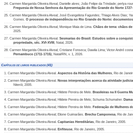
24. Carmen Margarida Oliveira Alveal; Danielle alves; João Felipe da Trindade; perlya r
Freguesia de Nossa Senhora da Apresentação do Rio Grande do Norte 1727
25. Carmen Margarida Oliveira Alveal; José Evangelista Fagundes; Thiago Alves Dias; Ya
Gomes.
O processo de independência no Rio Grande do Norte: documentos 
26. Carmen Margarida Oliveira Alveal; Monique Maia de Lima.
Chãos de terra: chãos de 
2025.
27. Carmen Margarida Oliveira Alveal.
Sesmarias do Brasil: Estudos sobre a conquist
propriedade, séc. XVI-XVIII
, Natal, 2026.
28. Carmen Margarida Oliveira Alveal; Cristiane Fonseca; Dawila Lima; Victor André cost
Pernambuco (1711-1715)
, Natal/RN, v. 1, 2026.
Capítulos de livros publicados (41)
1. Carmen Margarida Oliveira Alveal.
Aspectos da História das Mulheres
, Rio de Janei
2. Carmen Margarida Oliveira Alveal.
Novas interpretações acerca da atividade judici
Niterói, 2005.
3. Carmen Margarida Oliveira Alveal; Hildete Pereira de Melo.
Brasileiras na II Guerra M
4. Carmen Margarida Oliveira Alveal; Hildete Pereira de Melo; Schuma Schumaher.
Damas
5. Carmen Margarida Oliveira Alveal; Hildete Pereira de Melo.
Federação de Mulheres do
6. Carmen Margarida Oliveira Alveal; Elione Guimarães.
Brecha Camponesa
, Rio de Jan
7. Carmen Margarida Oliveira Alveal.
Capitanias Hereditárias
, Rio de Janeiro, 2005.
8. Carmen Margarida Oliveira Alveal.
Enfiteuse
, Rio de Janeiro, 2005.