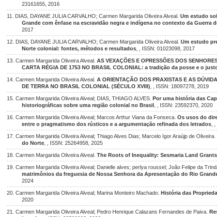
23161655, 2016
11. DIAS, DAYANE JULIA CARVALHO; Carmen Margarida Oliveira Alveal.
Um estudo sob
Grande com ênfase na escravidão negra e indígena no contexto da Guerra d
2017
12. DIAS, DAYANE JULIA CARVALHO; Carmen Margarida Oliveira Alveal.
Um estudo pre
Norte colonial: fontes, métodos e resultados
, , ISSN: 01023098, 2017
13. Carmen Margarida Oliveira Alveal.
AS VEXAÇÕES E OPRESSÕES DOS SENHORES
CARTA RÉGIA DE 1753 NO BRASIL COLONIAL: a tradição da posse e o justo 
14. Carmen Margarida Oliveira Alveal.
A ORIENTAÇÃO DOS PRAXISTAS E AS DÚVI
DE TERRA NO BRASIL COLONIAL (SÉCULO XVIII)
, , ISSN: 18097278, 2019
15. Carmen Margarida Oliveira Alveal; DIAS, THIAGO ALVES.
Por uma história das Cap
historiográficas sobre uma região colonial no Brasil
, , ISSN: 23592370, 2020
16. Carmen Margarida Oliveira Alveal; Marcos Arthur Viana da Fonseca.
Os usos do dir
entre o pragmatismo dos rústicos e a argumentação refinada dos letrados
, 
17. Carmen Margarida Oliveira Alveal; Thiago Alves Dias; Marcelo Igor Araújp de Oliveira.
do Norte
, , ISSN: 25264958, 2025
18. Carmen Margarida Oliveira Alveal.
The Roots of Inequality: Sesmaria Land Grants 
19. Carmen Margarida Oliveira Alveal; Danielle alves; perlya roussel; João Felipe da Tr
matrimônios da freguesia de Nossa Senhora da Apresentação do Rio Grande
2024
20. Carmen Margarida Oliveira Alveal; Marina Monteiro Machado.
História das Propried
2020
21. Carmen Margarida Oliveira Alveal; Pedro Henrique Calazans Fernandes de Paiva.
Re