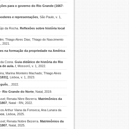
ões para o governo do Rio Grande (1667-
poderes e representações
, São Paulo, v. 1,
aújo da Rocha.
Reflexões sobre história local
lim; Thiago Alves Dias; Thiago do Nascimento
1, 2021.
nses na formação da propriedade na América
s da Costa.
Guia didático de história do Rio
 de aula. /
, Mossoró, v. 1, 2022.
eira; Marina Monteiro Machado; Thiago Alves
-1831]
, Lisboa, v. 1, 2023.
uguês
, , 2022.
 - Rio Grande do Norte
, Natal, 2019.
ussel; Renata Nbre Bezerra.
Matrimônios da
-1807
, Natal - RN, 2022.
cos Arthur Viana da Fonseca; Ana Lunara da
uco
, Lisboa, 2025.
oussel; Renata Nobre Bezerra.
Matrimônios da
-1807
, Natal, 2025.