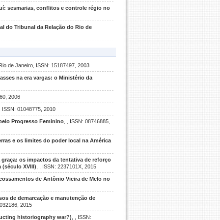
í: sesmarias, conflitos e controle régio no
ial do Tribunal da Relação do Rio de
 Rio de Janeiro, ISSN: 15187497, 2003
lasses na era vargas: o Ministério da
460, 2006
 , ISSN: 01048775, 2010
a pelo Progresso Feminino
, , ISSN: 08746885,
as e os limites do poder local na América
 graça: os impactos da tentativa de reforço
 (século XVIII)
, , ISSN: 2237101X, 2015
 acossamentos de Antônio Vieira de Melo no
essos de demarcação e manutenção de
1032186, 2015
ducting historiography war?)
, , ISSN: