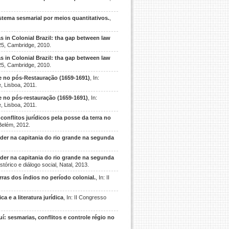
tema sesmarial por meios quantitativos.
,
as in Colonial Brazil: tha gap between law
1825, Cambridge, 2010.
as in Colonial Brazil: tha gap between law
1825, Cambridge, 2010.
e no pós-Restauração (1659-1691)
, In:
, Lisboa, 2011.
e no pós-restauração (1659-1691)
, In:
, Lisboa, 2011.
conflitos jurídicos pela posse da terra no
 Belém, 2012.
der na capitania do rio grande na segunda
der na capitania do rio grande na segunda
tórico e diálogo social, Natal, 2013.
ras dos índios no período colonial.
, In: II
 e a literatura jurídica
, In: II Congresso
í: sesmarias, conflitos e controle régio no