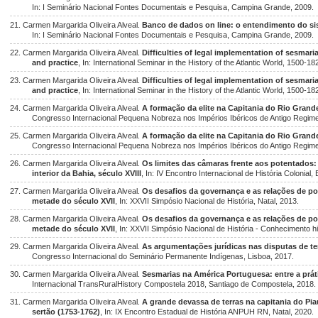
In: I Seminário Nacional Fontes Documentais e Pesquisa, Campina Grande, 2009.
21. Carmen Margarida Oliveira Alveal.
Banco de dados on line: o entendimento do sis
In: I Seminário Nacional Fontes Documentais e Pesquisa, Campina Grande, 2009.
22. Carmen Margarida Oliveira Alveal.
Difficulties of legal implementation of sesmari
and practice
, In: International Seminar in the History of the Atlantic World, 1500-
23. Carmen Margarida Oliveira Alveal.
Difficulties of legal implementation of sesmari
and practice
, In: International Seminar in the History of the Atlantic World, 1500-
24. Carmen Margarida Oliveira Alveal.
A formação da elite na Capitania do Rio Grand
Congresso Internacional Pequena Nobreza nos Impérios Ibéricos de Antigo Regime
25. Carmen Margarida Oliveira Alveal.
A formação da elite na Capitania do Rio Grand
Congresso Internacional Pequena Nobreza nos Impérios Ibéricos do Antigo Regime
26. Carmen Margarida Oliveira Alveal.
Os limites das câmaras frente aos potentados: 
interior da Bahia, século XVIII
, In: IV Encontro Internacional de História Colonial,
27. Carmen Margarida Oliveira Alveal.
Os desafios da governança e as relações de po
metade do século XVII
, In: XXVII Simpósio Nacional de História, Natal, 2013.
28. Carmen Margarida Oliveira Alveal.
Os desafios da governança e as relações de po
metade do século XVII
, In: XXVII Simpósio Nacional de História - Conhecimento his
29. Carmen Margarida Oliveira Alveal.
As argumentações jurídicas nas disputas de ter
Congresso Internacional do Seminário Permanente Indígenas, Lisboa, 2017.
30. Carmen Margarida Oliveira Alveal.
Sesmarias na América Portuguesa: entre a prática
Internacional TransRuralHistory Compostela 2018, Santiago de Compostela, 2018.
31. Carmen Margarida Oliveira Alveal.
A grande devassa de terras na capitania do Piau
sertão (1753-1762)
, In: IX Encontro Estadual de História ANPUH RN, Natal, 2020.