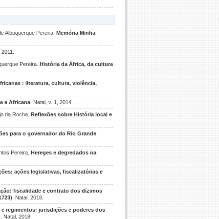
de Albuquerque Pereira.
Memória Minha
, 2011.
querque Pereira.
História da África, da cultura
icanas : literatura, cultura, violência,
a e Africana
, Natal, v. 1, 2014.
újo da Rocha.
Reflexões sobre História local e
es para o governador do Rio Grande
ntos Pereira.
Hereges e degredados na
ões: ações legislativas, fiscalizatórias e
ção: fiscalidade e contrato dos dízimos
1723)
, Natal, 2018.
 e regimentos: jurisdições e poderes dos
)
, Natal, 2018.