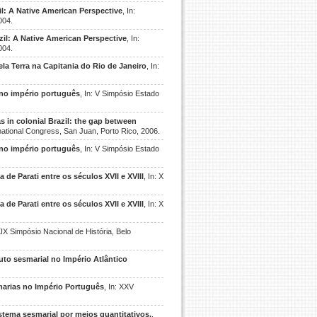
zil: A Native American Perspective
, In:
004.
azil: A Native American Perspective
, In:
004.
la Terra na Capitania do Rio de Janeiro
, In:
 no império português
, In: V Simpósio Estado
as in colonial Brazil: the gap between
rnational Congress, San Juan, Porto Rico, 2006.
 no império português
, In: V Simpósio Estado
e Parati entre os séculos XVII e XVIII
, In: X
e Parati entre os séculos XVII e XVIII
, In: X
 XIX Simpósio Nacional de História, Belo
uto sesmarial no Império Atlântico
marias no Império Português
, In: XXV
tema sesmarial por meios quantitativos.
,