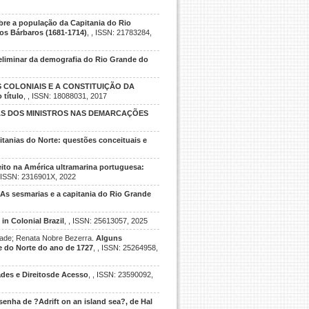
re a população da Capitania do Rio
os Bárbaros (1681-1714)
, , ISSN: 21783284,
liminar da demografia do Rio Grande do
 COLONIAIS E A CONSTITUIÇÃO DA
título
, , ISSN: 18088031, 2017
DAS DOS MINISTROS NAS DEMARCAÇÕES
itanias do Norte: questões conceituais e
eito na América ultramarina portuguesa:
, ISSN: 2316901X, 2022
As sesmarias e a capitania do Rio Grande
in Colonial Brazil
, , ISSN: 25613057, 2025
indade; Renata Nobre Bezerra.
Alguns
 do Norte do ano de 1727
, , ISSN: 25264958,
ades e Direitosde Acesso
, , ISSN: 23590092,
senha de ?Adrift on an island sea?, de Hal