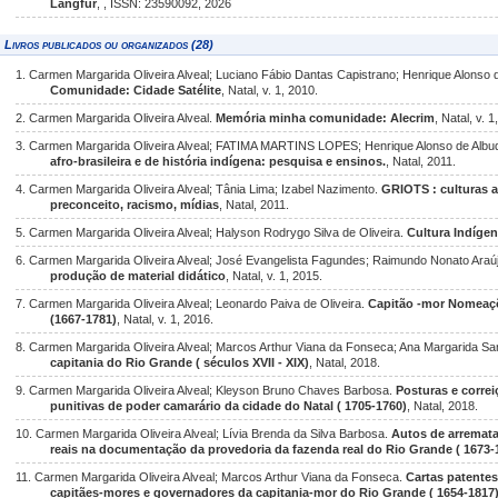
Langfur
, , ISSN: 23590092, 2026
Livros publicados ou organizados (28)
1. Carmen Margarida Oliveira Alveal; Luciano Fábio Dantas Capistrano; Henrique Alonso 
Comunidade: Cidade Satélite
, Natal, v. 1, 2010.
2. Carmen Margarida Oliveira Alveal.
Memória minha comunidade: Alecrim
, Natal, v. 1
3. Carmen Margarida Oliveira Alveal; FATIMA MARTINS LOPES; Henrique Alonso de Albu
afro-brasileira e de história indígena: pesquisa e ensinos.
, Natal, 2011.
4. Carmen Margarida Oliveira Alveal; Tânia Lima; Izabel Nazimento.
GRIOTS : culturas afr
preconceito, racismo, mídias
, Natal, 2011.
5. Carmen Margarida Oliveira Alveal; Halyson Rodrygo Silva de Oliveira.
Cultura Indígen
6. Carmen Margarida Oliveira Alveal; José Evangelista Fagundes; Raimundo Nonato Ara
produção de material didático
, Natal, v. 1, 2015.
7. Carmen Margarida Oliveira Alveal; Leonardo Paiva de Oliveira.
Capitão -mor Nomeaçõ
(1667-1781)
, Natal, v. 1, 2016.
8. Carmen Margarida Oliveira Alveal; Marcos Arthur Viana da Fonseca; Ana Margarida Sa
capitania do Rio Grande ( séculos XVII - XIX)
, Natal, 2018.
9. Carmen Margarida Oliveira Alveal; Kleyson Bruno Chaves Barbosa.
Posturas e correiç
punitivas de poder camarário da cidade do Natal ( 1705-1760)
, Natal, 2018.
10. Carmen Margarida Oliveira Alveal; Lívia Brenda da Silva Barbosa.
Autos de arremata
reais na documentação da provedoria da fazenda real do Rio Grande ( 1673-
11. Carmen Margarida Oliveira Alveal; Marcos Arthur Viana da Fonseca.
Cartas patentes
capitães-mores e governadores da capitania-mor do Rio Grande ( 1654-1817