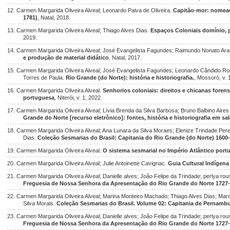
12. Carmen Margarida Oliveira Alveal; Leonardo Paiva de Oliveira.
Capitão-mor: nomeaç
1781)
, Natal, 2018.
13. Carmen Margarida Oliveira Alveal; Thiago Alves Dias.
Espaços Coloniais domínio, 
2019.
14. Carmen Margarida Oliveira Alveal; José Evangelista Fagundes; Raimundo Nonato Ar
e produção de material didático
, Natal, 2017.
15. Carmen Margarida Oliveira Alveal; José Evangelista Fagundes; Leonardo Cândido Ro
Torres de Paula.
Rio Grande (do Norte): história e historiografia.
, Mossoró, v. 
16. Carmen Margarida Oliveira Alveal.
Senhorios coloniais: direitos e chicanas fore
portuguesa
, Niterói, v. 1, 2022.
17. Carmen Margarida Oliveira Alveal; Lívia Brenda da Silva Barbosa; Bruno Balbino Aire
Grande do Norte [recurso eletrônico]: fontes, história e historiografia em sala
18. Carmen Margarida Oliveira Alveal; Ana Lunara da Silva Moraes; Elenize Trindade Per
Dias.
Coleção Sesmarias do Brasil: Capitania do Rio Grande (do Norte) 1600
19. Carmen Margarida Oliveira Alveal.
O sistema sesmarial no Império Atlântico port
20. Carmen Margarida Oliveira Alveal; Julie Antoinette Cavignac.
Guia Cultural Indígena
21. Carmen Margarida Oliveira Alveal; Danielle alves; João Felipe da Trindade; perlya ro
Freguesia de Nossa Senhora da Apresentação do Rio Grande do Norte 1727
22. Carmen Margarida Oliveira Alveal; Marina Monteiro Machado; Thiago Alves Dias; Mar
Silva Morais.
Coleção Sesmarias do Brasil. Volume 02: Capitania de Pernamb
23. Carmen Margarida Oliveira Alveal; Danielle alves; João Felipe da Trindade; perlya r
Freguesia de Nossa Senhora da Apresentação do Rio Grande do Norte 1727