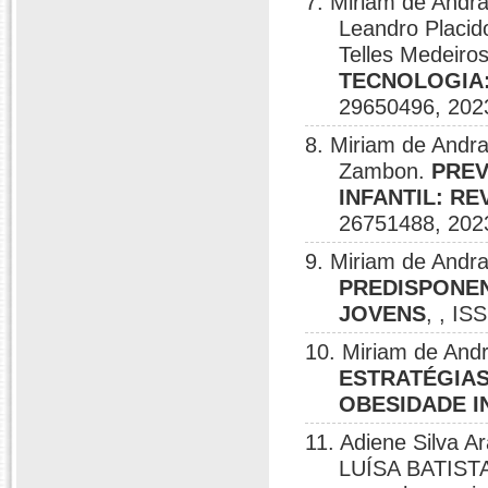
7. Miriam de Andr
Leandro Placid
Telles Medeiro
TECNOLOGIA:
29650496, 202
8. Miriam de Andr
Zambon.
PREV
INFANTIL: R
26751488, 202
9. Miriam de Andr
PREDISPONEN
JOVENS
, , IS
10. Miriam de And
ESTRATÉGIA
OBESIDADE I
11. Adiene Silva A
LUÍSA BATISTA