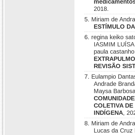
medicamentoso
2018.
5. Miriam de Andr
ESTÍMULO DA
6. regina keiko sat
IASMIM LUÍSA 
paula castanho
EXTRAPULMON
REVISÃO SIS
7. Eulampio Dantas
Andrade Brandã
Maysa Barbosa
COMUNIDADE:
COLETIVA DE
INDÍGENA
, 20
8. Miriam de And
Lucas da Cruz F