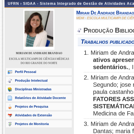
UFRN ›
SIGAA - Sistema Integrado de Gestão de Atividades A
Miriam De Andrade Branda
MDM - ESCOLA MULTICAMPI DE CI
Produção Biblio
Trabalhos publicado
1. Miriam de Andr
MIRIAM DE ANDRADE BRANDAO
ativos aprese
ESCOLA MULTICAMPI DE CIÊNCIAS MÉDICAS
DO RIO GRANDE DO NORTE
sedentários.
, 
Perfil Pessoal
2. Miriam de Andr
Produção Intelectual
Segundo; jose 
Disciplinas Ministradas
paula castanho;
FATORES ASS
Relatórios de Atividade Docente
SISTEMÁTICA
Projetos de Pesquisa
Medicina de Fa
Atividades de Extensão
3. Miriam de Andr
Projetos de Monitoria
Dantas; maria 