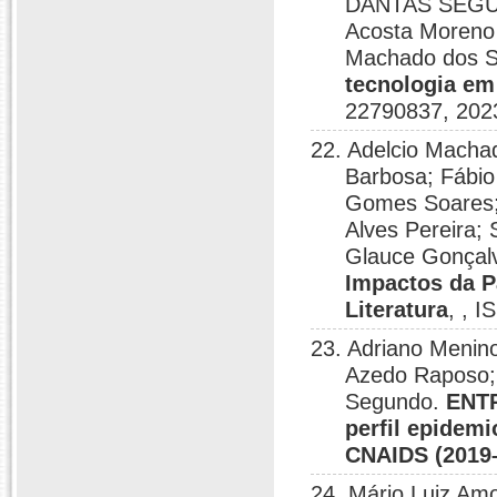
DANTAS SEGUNDO
Acosta Moreno 
Machado dos S
tecnologia em
22790837, 202
22. Adelcio Macha
Barbosa; Fábio
Gomes Soares; 
Alves Pereira; 
Glauce Gonçalv
Impactos da 
Literatura
, , 
23. Adriano Menino
Azedo Raposo;
Segundo.
ENTR
perfil epidem
CNAIDS (2019
24. Mário Luiz Am