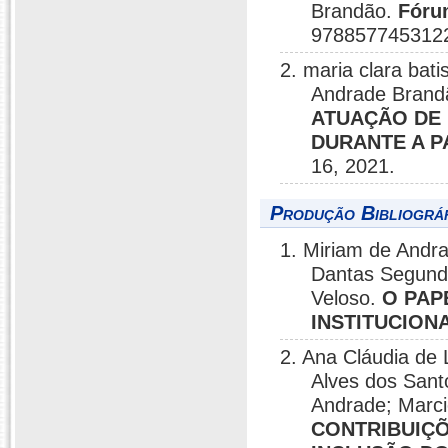
Brandão.
Fóru
9788577453122
2. maria clara bati
Andrade Brand
ATUAÇÃO DE 
DURANTE A P
16, 2021.
Produção Bibliográf
1. Miriam de Andra
Dantas Segundo
Veloso.
O PAP
INSTITUCION
2. Ana Cláudia de
Alves dos Santo
Andrade; Marci
CONTRIBUIÇÕ