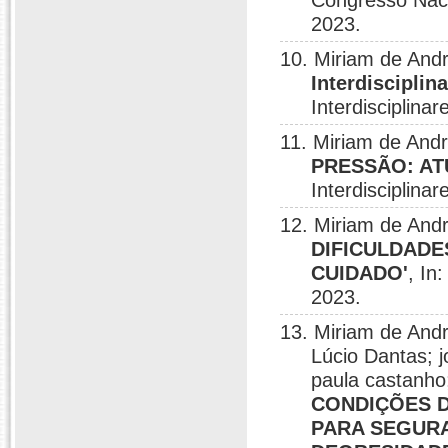
Congresso Naci
2023.
10. Miriam de And
Interdiscipli
Interdisciplina
11. Miriam de And
PRESSÃO: AT
Interdisciplina
12. Miriam de And
DIFICULDADE
CUIDADO'
, In
2023.
13. Miriam de And
Lúcio Dantas; j
paula castanho;
CONDIÇÕES D
PARA SEGURA