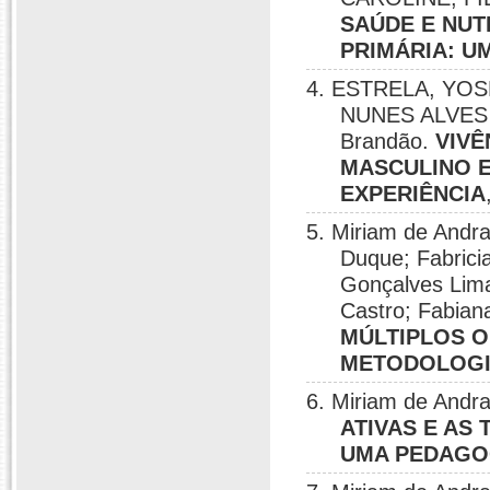
SAÚDE E NUT
PRIMÁRIA: U
4. ESTRELA, YO
NUNES ALVES 
Brandão.
VIVÊ
MASCULINO E
EXPERIÊNCIA
5. Miriam de Andra
Duque; Fabricia
Gonçalves Lima
Castro; Fabian
MÚLTIPLOS O
METODOLOG
6. Miriam de Andr
ATIVAS E AS
UMA PEDAGOG