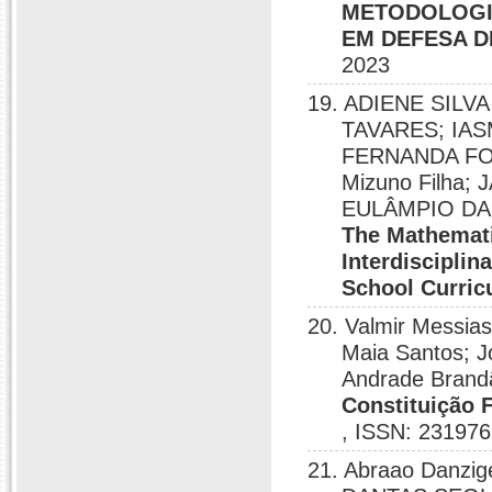
METODOLOGIA
EM DEFESA D
2023
19. ADIENE SIL
TAVARES; IAS
FERNANDA FON
Mizuno Filha;
EULÂMPIO DA
The Mathemati
Interdisciplin
School Curri
20. Valmir Messia
Maia Santos; J
Andrade Brandã
Constituição 
, ISSN: 231976
21. Abraao Danzi