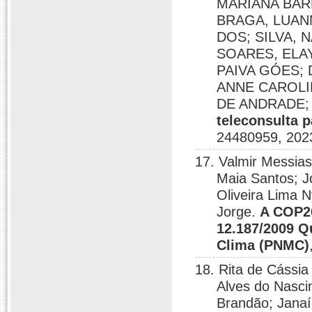
MARIANA BAR
BRAGA, LUAN
DOS; SILVA, 
SOARES, ELA
PAIVA GÓES;
ANNE CAROLI
DE ANDRADE; 
teleconsulta 
24480959, 202
17. Valmir Messia
Maia Santos; Jo
Oliveira Lima 
Jorge.
A COP26
12.187/2009 Q
Clima (PNMC)
18. Rita de Cássi
Alves do Nasci
Brandão; Janaí