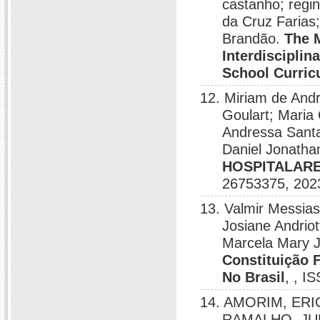
castanho; regin
da Cruz Farias
Brandão.
The M
Interdisciplin
School Curri
12. Miriam de Andr
Goulart; Maria 
Andressa Santa
Daniel Jonath
HOSPITALARE
26753375, 202
13. Valmir Messia
Josiane Andrio
Marcela Mary J
Constituição 
No Brasil
, , I
14. AMORIM, ER
RAMALHO, JU