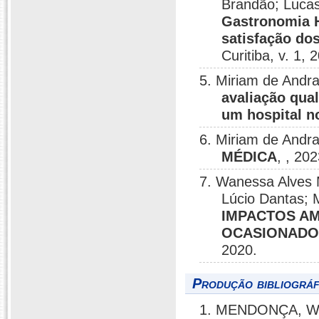
Brandão; Lucas
Gastronomia Ho
satisfação do
Curitiba, v. 1, 
5. Miriam de Andr
avaliação qual
um hospital n
6. Miriam de Andr
MÉDICA
, , 202
7. Wanessa Alves M
Lúcio Dantas; 
IMPACTOS AM
OCASIONADO
2020.
Produção bibliográf
1. MENDONÇA, Wil