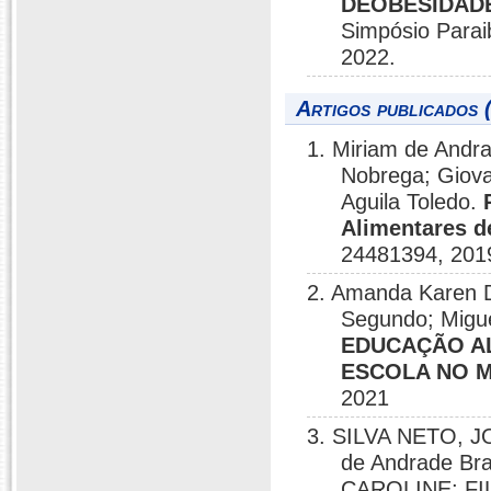
DEOBESIDADE
Simpósio Parai
2022.
Artigos publicados 
1. Miriam de Andra
Nobrega; Giova
Aguila Toledo.
Alimentares d
24481394, 201
2. Amanda Karen D
Segundo; Migue
EDUCAÇÃO AL
ESCOLA NO M
2021
3. SILVA NETO, 
de Andrade B
CAROLINE; F