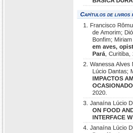
BÁSICA DURA
Capítulos de livros 
1. Francisco Rômul
de Amorim; Dió
Bonfim; Miria
em aves, opis
Pará
, Curitiba,
2. Wanessa Alves M
Lúcio Dantas; 
IMPACTOS AM
OCASIONADO
2020.
3. Janaína Lúcio 
ON FOOD AND
INTERFACE W
4. Janaína Lúcio 