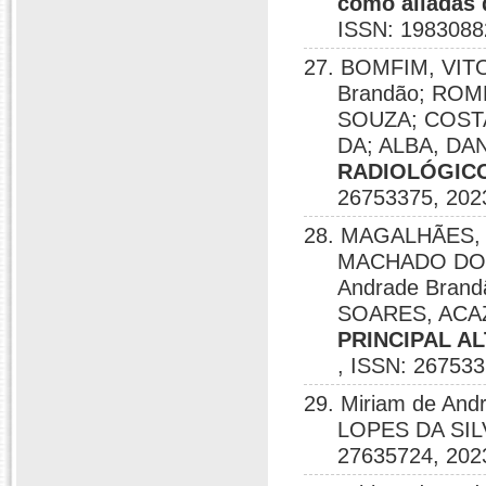
como aliadas 
ISSN: 1983088
27. BOMFIM, VITO
Brandão; RO
SOUZA; COST
DA; ALBA, D
RADIOLÓGIC
26753375, 202
28. MAGALHÃES, 
MACHADO DOS;
Andrade Bran
SOARES, ACA
PRINCIPAL A
, ISSN: 267533
29. Miriam de An
LOPES DA SI
27635724, 202