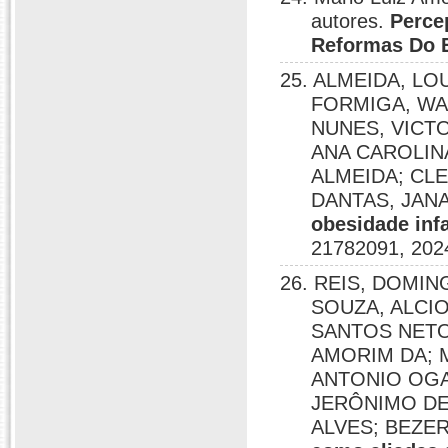
autores.
Perce
Reformas Do 
25. ALMEIDA, LO
FORMIGA, WA
NUNES, VICTO
ANA CAROLINA
ALMEIDA; CL
DANTAS, JAN
obesidade infa
21782091, 202
26. REIS, DOMI
SOUZA, ALCI
SANTOS NETO
AMORIM DA; 
ANTONIO OGAY
JERÔNIMO DE 
ALVES; BEZE