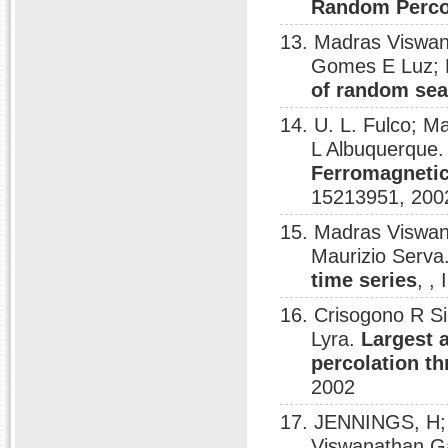
Random Perco
13. Madras Viswan
Gomes E Luz; E
of random se
14. U. L. Fulco; 
L Albuquerque
Ferromagnetic
15213951, 200
15. Madras Viswan
Maurizio Serva
time series
, ,
16. Crisogono R S
Lyra.
Largest a
percolation th
2002
17. JENNINGS, H;
Viswanathan G