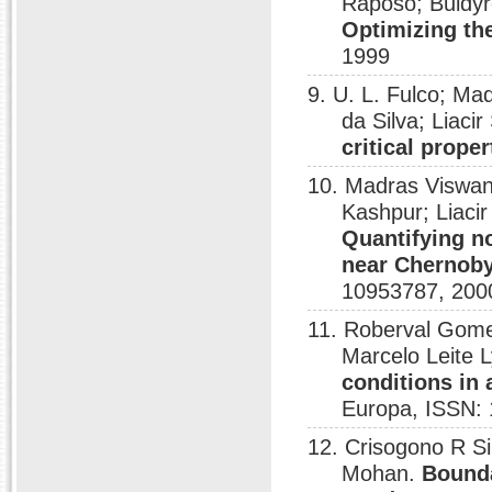
Raposo; Buldyr
Optimizing th
1999
9. U. L. Fulco; M
da Silva; Liaci
critical proper
10. Madras Viswan
Kashpur; Liacir
Quantifying no
near Chernobyl
10953787, 200
11. Roberval Gome
Marcelo Leite 
conditions in 
Europa, ISSN:
12. Crisogono R S
Mohan.
Bounda