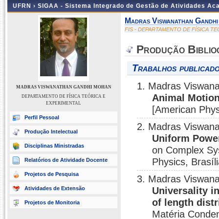
UFRN ›
SIGAA - Sistema Integrado de Gestão de Atividades A
Madras Viswanathan Gandh
FIS - DEPARTAMENTO DE FÍSICA T
Produção Biblio
Trabalhos publicado
1. Madras Viswan
MADRAS VISWANATHAN GANDHI MOHAN
Animal Motion
DEPARTAMENTO DE FÍSICA TEÓRICA E
EXPERIMENTAL
[American Phys
Perfil Pessoal
2. Madras Viswan
Produção Intelectual
Uniform Power
Disciplinas Ministradas
on Complex Sys
Physics, Brasíl
Relatórios de Atividade Docente
Projetos de Pesquisa
3. Madras Viswana
Atividades de Extensão
Universality i
of length dist
Projetos de Monitoria
Matéria Conde