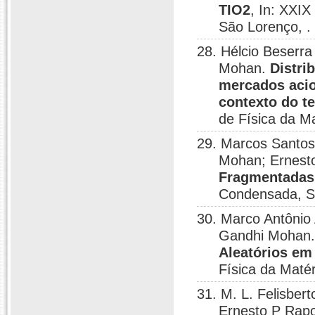
TIO2
, In: XXI
São Lorenço, .
28. Hélcio Beserr
Mohan.
Distri
mercados acio
contexto do te
de Física da M
29. Marcos Santo
Mohan; Ernest
Fragmentadas
Condensada, S
30. Marco Antônio
Gandhi Mohan
Aleatórios em
Física da Maté
31. M. L. Felisbe
Ernesto P Rap