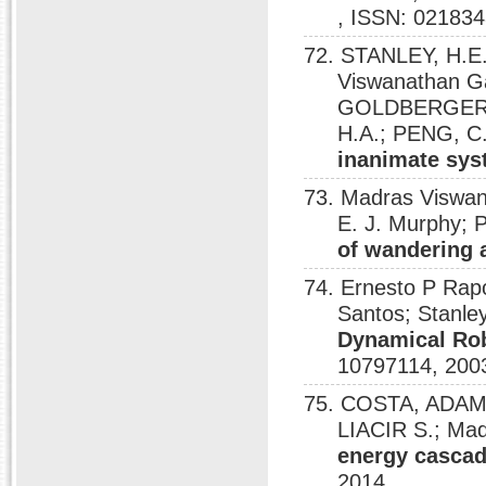
, ISSN: 02183
72. STANLEY, H.E
Viswanathan G
GOLDBERGER, A
H.A.; PENG, C
inanimate sy
73. Madras Viswa
E. J. Murphy; P
of wandering 
74. Ernesto P Rapo
Santos; Stanl
Dynamical Rob
10797114, 200
75. COSTA, ADAM
LIACIR S.; Ma
energy cascad
2014