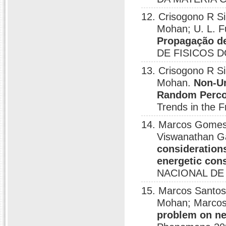
12. Crisogono R S
Mohan; U. L. F
Propagação de
DE FISICOS D
13. Crisogono R S
Mohan.
Non-Un
Random Perco
Trends in the 
14. Marcos Gomes 
Viswanathan Ga
consideration
energetic cons
NACIONAL DE 
15. Marcos Santos
Mohan; Marco
problem on n