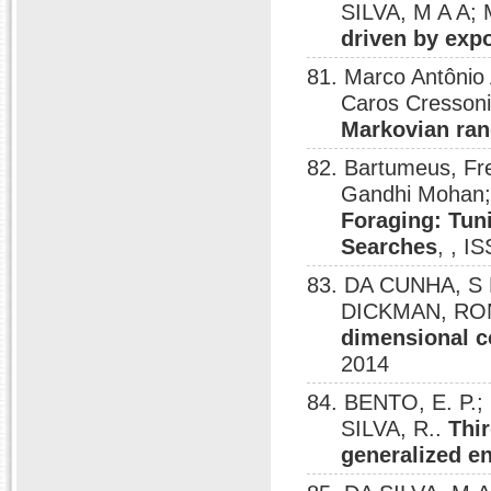
SILVA, M A A;
driven by exp
81. Marco Antônio
Caros Cresson
Markovian ra
82. Bartumeus, Fr
Gandhi Mohan
Foraging: Tun
Searches
, , I
83. DA CUNHA, S 
DICKMAN, RO
dimensional c
2014
84. BENTO, E. P.;
SILVA, R..
Thi
generalized e