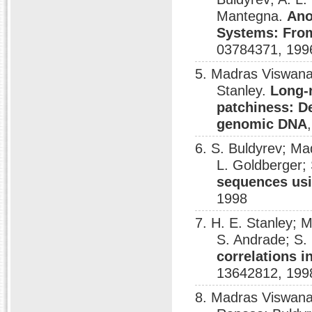
Mantegna.
Ano
Systems: Fro
03784371, 199
5. Madras Viswana
Stanley.
Long-r
patchiness: D
genomic DNA
6. S. Buldyrev; M
L. Goldberger; 
sequences usi
1998
7. H. E. Stanley; 
S. Andrade; S.
correlations i
13642812, 199
8. Madras Viswan