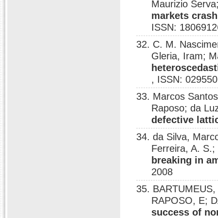
Maurizio Serv
markets crash:
ISSN: 1806912
32. C. M. Nascimen
Gleria, Iram;
heteroscedasti
, ISSN: 029550
33. Marcos Santo
Raposo; da Luz
defective latt
34. da Silva, Mar
Ferreira, A. S.
breaking in a
2008
35. BARTUMEUS, F
RAPOSO, E; D
success of no