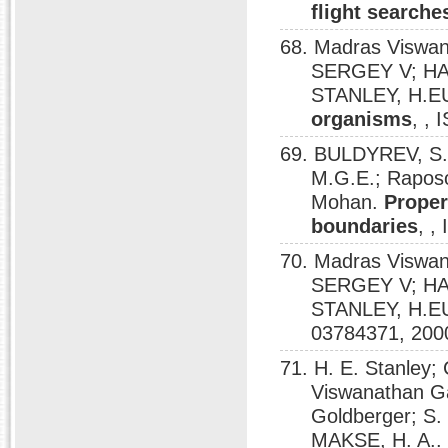
flight searche
68. Madras Viswa
SERGEY V; HA
STANLEY, H.
organisms
, ,
69. BULDYREV, S.V
M.G.E.; Rapos
Mohan.
Proper
boundaries
, ,
70. Madras Viswa
SERGEY V; HA
STANLEY, H.
03784371, 200
71. H. E. Stanley;
Viswanathan Ga
Goldberger; S.
MAKSE, H. A.