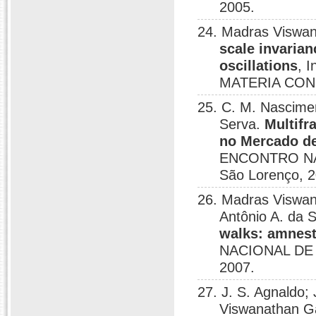
2005.
24. Madras Viswa
scale invarian
oscillations
, 
MATERIA COND
25. C. M. Nascime
Serva.
Multifr
no Mercado de
ENCONTRO NA
São Lorenço, 2
26. Madras Viswan
Antônio A. da S
walks: amnest
NACIONAL DE 
2007.
27. J. S. Agnaldo;
Viswanathan G