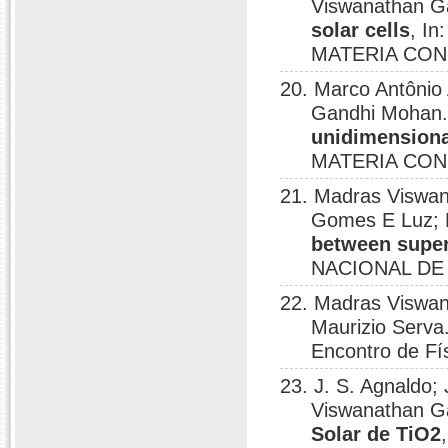
Viswanathan G
solar cells
, I
MATERIA COND
20. Marco Antônio
Gandhi Mohan
unidimensiona
MATERIA COND
21. Madras Viswan
Gomes E Luz; 
between super
NACIONAL DE 
22. Madras Viswan
Maurizio Serva
Encontro de Fí
23. J. S. Agnaldo;
Viswanathan G
Solar de TiO2