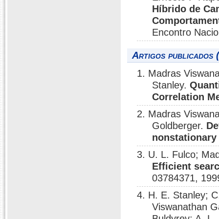
Híbrido de Ca
Comportament
Encontro Nacio
Artigos publicados 
1. Madras Viswana
Stanley.
Quant
Correlation M
2. Madras Viswana
Goldberger.
De
nonstationary 
3. U. L. Fulco; M
Efficient searc
03784371, 199
4. H. E. Stanley; C
Viswanathan Ga
Buldyrev; A. L.