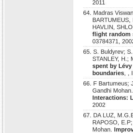
2011
64. Madras Viswa
BARTUMEUS, F
HAVLIN, SHLO
flight random
03784371, 200
65. S. Buldyrev; S
STANLEY, H.; 
spent by Lévy 
boundaries
, ,
66. F Bartumeus; 
Gandhi Mohan
Interactions:
2002
67. DA LUZ, M.G
RAPOSO, E.P;
Mohan.
Improv