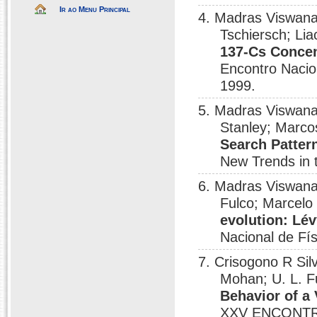
Ir ao Menu Principal
4. Madras Viswana
Tschiersch; Lia
137-Cs Concen
Encontro Nacio
1999.
5. Madras Viswana
Stanley; Marc
Search Patter
New Trends in 
6. Madras Viswana
Fulco; Marcelo 
evolution: Lé
Nacional de Fí
7. Crisogono R Sil
Mohan; U. L. F
Behavior of a
XXV ENCONTR