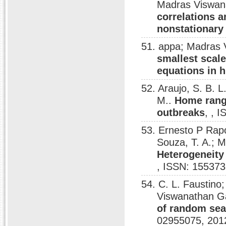
Madras Viswan
correlations a
nonstationary 
51. appa; Madras
smallest scale
equations in 
52. Araujo, S. B. 
M..
Home range
outbreaks
, , 
53. Ernesto P Rapo
Souza, T. A.;
Heterogeneity
, ISSN: 155373
54. C. L. Faustino
Viswanathan G
of random sea
02955075, 201