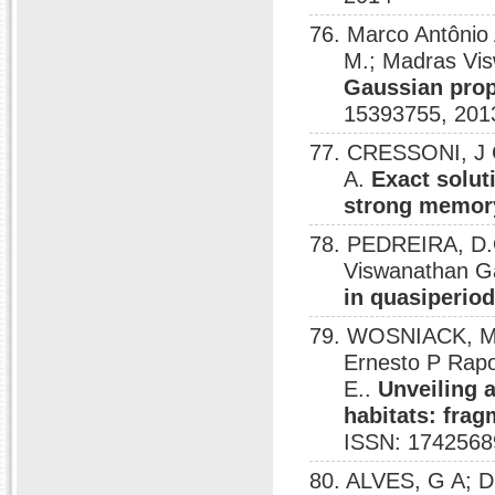
76. Marco Antônio
M.; Madras V
Gaussian prop
15393755, 201
77. CRESSONI, J 
A.
Exact solut
strong memory
78. PEDREIRA, D.
Viswanathan G
in quasiperio
79. WOSNIACK, M.
Ernesto P Rap
E..
Unveiling 
habitats: frag
ISSN: 1742568
80. ALVES, G A; 