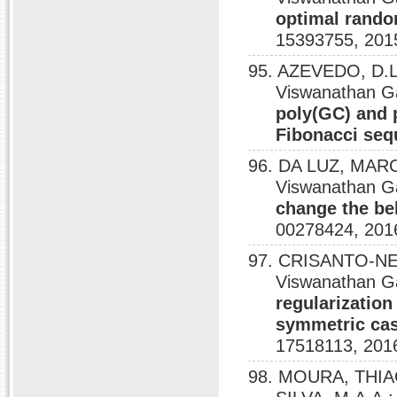
optimal rando
15393755, 201
95. AZEVEDO, D.L
Viswanathan G
poly(GC) and 
Fibonacci se
96. DA LUZ, MAR
Viswanathan G
change the be
00278424, 201
97. CRISANTO-NET
Viswanathan G
regularization
symmetric cas
17518113, 201
98. MOURA, THIAG