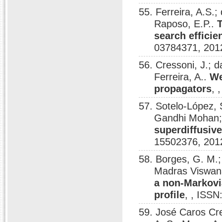
55. Ferreira, A.S
Raposo, E.P..
search efficie
03784371, 201
56. Cressoni, J.;
Ferreira, A..
We
propagators
, 
57. Sotelo-López,
Gandhi Mohan;
superdiffusiv
15502376, 201
58. Borges, G. M.; 
Madras Viswan
a non-Markov
profile
, , ISS
59. José Caros Cr