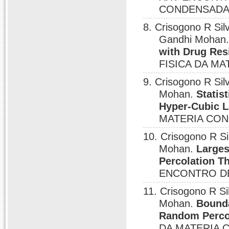
CONDENSADA,
8. Crisogono R Sil
Gandhi Mohan
with Drug Resi
FISICA DA MA
9. Crisogono R Sil
Mohan.
Statis
Hyper-Cubic L
MATERIA CON
10. Crisogono R S
Mohan.
Larges
Percolation T
ENCONTRO DE
11. Crisogono R S
Mohan.
Bounda
Random Perco
DA MATERIA C