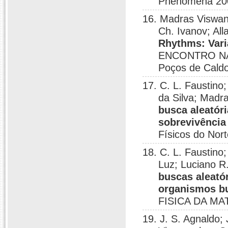
Phenomena 200
16. Madras Viswa
Ch. Ivanov; All
Rhythms: Vari
ENCONTRO NA
Poços de Caldo
17. C. L. Faustin
da Silva; Mad
busca aleatór
sobrevivência
Físicos do Nor
18. C. L. Faustin
Luz; Luciano R
buscas aleató
organismos b
FISICA DA MA
19. J. S. Agnaldo;