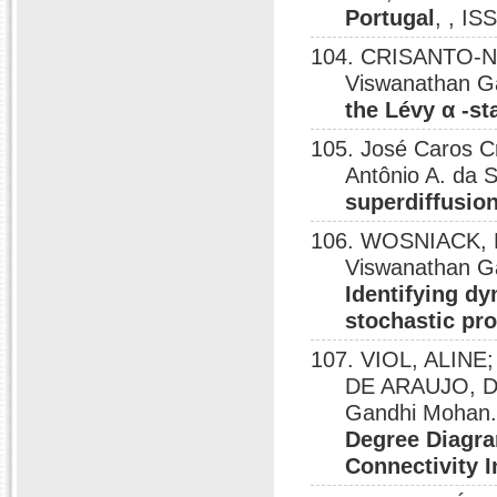
Portugal
, , I
104. CRISANTO-NET
Viswanathan G
the Lévy α -st
105. José Caros 
Antônio A. da S
superdiffusion
106. WOSNIACK, M
Viswanathan G
Identifying dy
stochastic pr
107. VIOL, ALIN
DE ARAUJO, D
Gandhi Mohan
Degree Diagra
Connectivity 