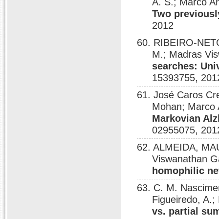
A. S.; Marco An
Two previousl
2012
60. RIBEIRO-NETO,
M.; Madras Vi
searches: Univ
15393755, 201
61. José Caros Cr
Mohan; Marco A
Markovian Alz
02955075, 201
62. ALMEIDA, MA
Viswanathan G
homophilic n
63. C. M. Nasciment
Figueiredo, A
vs. partial su