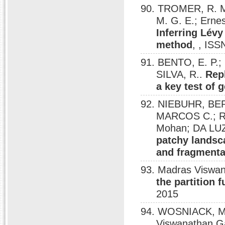
90. TROMER, R. M.
M. G. E.; Ern
Inferring Lévy
method
, , IS
91. BENTO, E. P.;
SILVA, R..
Rep
a key test of 
92. NIEBUHR, BE
MARCOS C.; Ra
Mohan; DA LU
patchy landsca
and fragmenta
93. Madras Viswa
the partition 
2015
94. WOSNIACK, M.
Viswanathan G