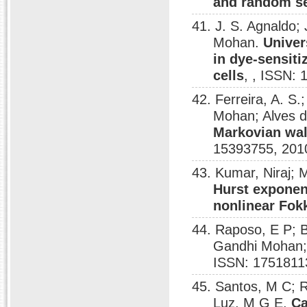
and random s
41. J. S. Agnaldo
Mohan.
Univer
in dye-sensit
cells
, , ISSN:
42. Ferreira, A. S
Mohan; Alves d
Markovian wal
15393755, 201
43. Kumar, Niraj;
Hurst exponen
nonlinear Fok
44. Raposo, E P; 
Gandhi Mohan;
ISSN: 1751811
45. Santos, M C; 
Luz, M G E.
Ca