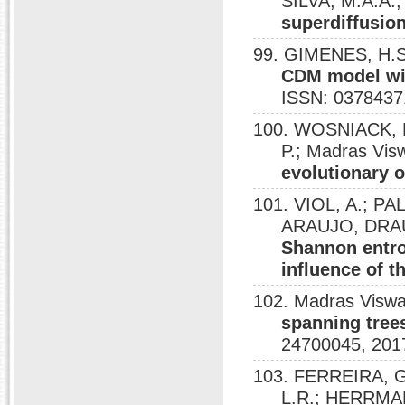
SILVA, M.A.A.
superdiffusio
99. GIMENES, H.S
CDM model wit
ISSN: 0378437
100. WOSNIACK, 
P.; Madras Vi
evolutionary o
101. VIOL, A.; 
ARAUJO, DRAUL
Shannon entro
influence of 
102. Madras Visw
spanning trees
24700045, 201
103. FERREIRA, G
L.R.; HERRMA