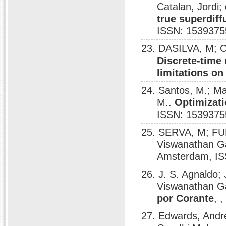
Catalan, Jordi;
true superdif
ISSN: 1539375
23. DASILVA, M; 
Discrete-time
limitations on
24. Santos, M.; M
M..
Optimizati
ISSN: 1539375
25. SERVA, M; FU
Viswanathan G
Amsterdam, IS
26. J. S. Agnaldo;
Viswanathan G
por Corante
, 
27. Edwards, Andr