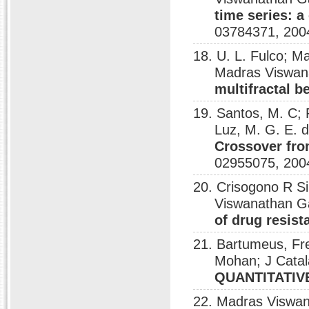
time series: 
03784371, 200
18. U. L. Fulco; Ma
Madras Viswan
multifractal b
19. Santos, M. C;
Luz, M. G. E. 
Crossover fro
02955075, 200
20. Crisogono R Si
Viswanathan G
of drug resist
21. Bartumeus, Fr
Mohan; J Cata
QUANTITATIV
22. Madras Viswan