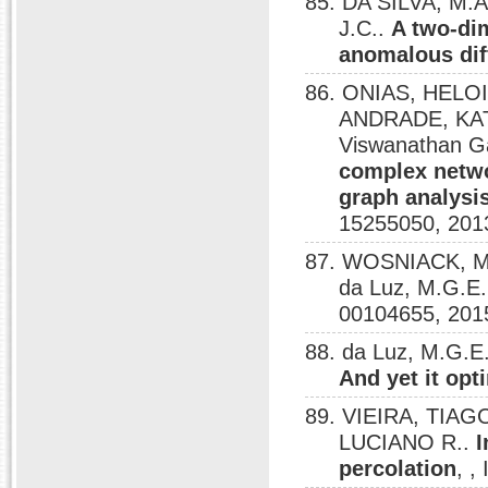
85. DA SILVA, M.
J.C..
A two-di
anomalous dif
86. ONIAS, HELO
ANDRADE, KAT
Viswanathan 
complex netwo
graph analysis:
15255050, 201
87. WOSNIACK, M.
da Luz, M.G.E
00104655, 201
88. da Luz, M.G.E
And yet it opt
89. VIEIRA, TIAG
LUCIANO R..
I
percolation
, ,