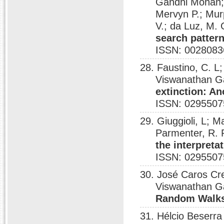
Gandhi Mohan; 
Mervyn P.; Mur
V.; da Luz, M.
search patter
ISSN: 0028083
28. Faustino, C. L
Viswanathan G
extinction: An
ISSN: 0295507
29. Giuggioli, L;
Parmenter, R. R
the interpreta
ISSN: 0295507
30. José Caros Cre
Viswanathan G
Random Walk
31. Hélcio Beserra