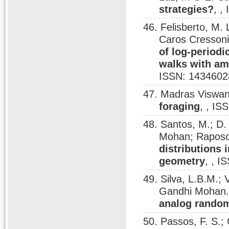
strategies?
, ,
46. Felisberto, M. 
Caros Cresson
of log-period
walks with amn
ISSN: 1434602
47. Madras Viswa
foraging
, , IS
48. Santos, M.; D
Mohan; Raposo,
distributions 
geometry
, , 
49. Silva, L.B.M.;
Gandhi Mohan
analog random
50. Passos, F. S.; 